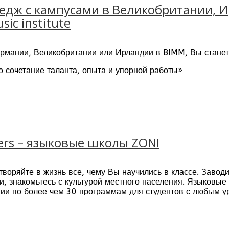
дж с кампусами в Великобритании, Ир
sic institute
ермании, Великобритании или Ирландии в BIMM, Вы станет
то сочетание таланта, опыта и упорной работы»
ическим навыкам и теоретическим знаниям у одних из лучш
ям работы в музыкальной индустрии. Ежедневно студенты
и, которые оказывают студентам поддержку во всем, в каж
ers – языковые школы ZONI
творяйте в жизнь все, чему Вы научились в классе. Завод
 знакомьтесь с культурой местного населения. Языковые
ии по более чем 30 программам для студентов с любым у