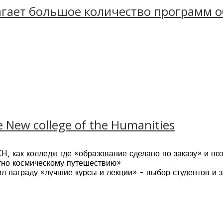
агает большое количество программ 
New college of the Humanities
H, как колледж где «образование сделано по заказу» и по
торые соответствуют требованиям международно
тно космическому путешествию»
ре обучения. В большинство курсов входит рабоч
л награду «лучшие курсы и лекции» - выбор студентов и з
 студентов и факультетов увеличилось в три раза со дня 
а - иностранцы