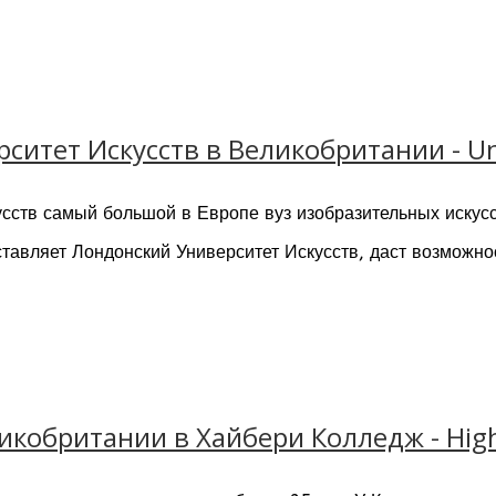
нтастических центров основанных Питером Гордоном Лоурен
Лондона. Центр Liddington предлагает студентам програ
чая скалолазание, дюльферинг, рафтинг, стрельба из лука 
итет Искусств в Великобритании - Uni
сств самый большой в Европе вуз изобразительных искусс
тавляет Лондонский Университет Искусств, даст возможно
й он будет работать после окончания учебы.
ты находят новых друзей, знакомятся с неординарными и т
 Учеба и жизнь в Лондоне раскрывает широкие карьерные 
икобритании в Хайбери Колледж - High