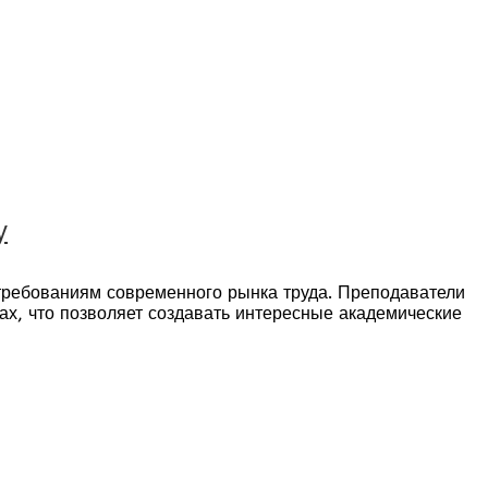
y
требованиям современного рынка труда. Преподаватели
ах, что позволяет создавать интересные академические
ь университета: Land Rover, Huawei, Ericsson, Jaguar,