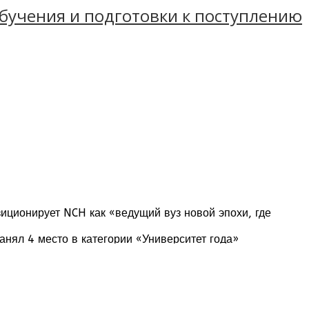
обучения и подготовки к поступлению
зиционирует NCH как «ведущий вуз новой эпохи, где
го рынка труда. Студенты получают актуальные
ая практика.
анял 4 место в категории «Университет года»
открытия NCH в 2012 году.