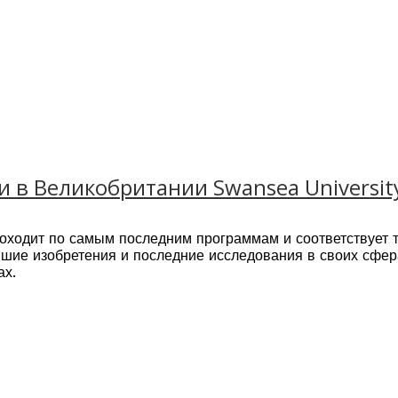
и в Великобритании Swansea Universit
роходит по самым последним программам и соответствует 
шие изобретения и последние исследования в своих сфер
ах.
ea, которые поддерживают исследовательскую деятельност
bus и другие.