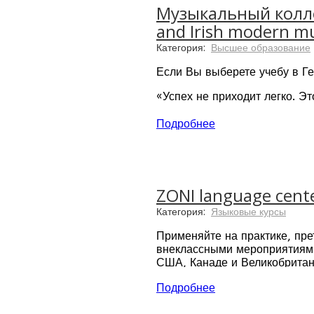
Музыкальный колле
and Irish modern mu
Категория:
Высшее образование
Если Вы выберете учебу в Г
«Успех не приходит легко. Э
В BBIM студенты учатся техн
Подробнее
и всем специфическим детал
авторами песен и продюсерам
ZONI language cent
Категория:
Языковые курсы
Применяйте на практике, пре
внеклассными мероприятиями,
США, Канаде и Великобритан
Подробнее