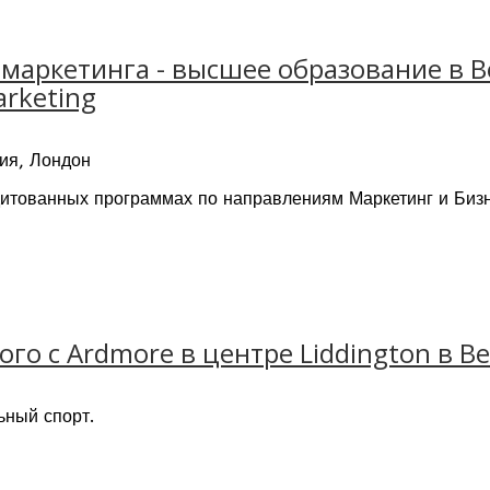
маркетинга - высшее образование в В
arketing
ия, Лондон
дитованных программах по направлениям Маркетинг и Бизн
 организаций, таких как CIM, EduQual, DMI. Благодаря со
на Бакалавриате и Магистратуре.
верждают его стремление соответствовать высоким станд
ого с Ardmore в центре Liddington в 
ьный спорт.