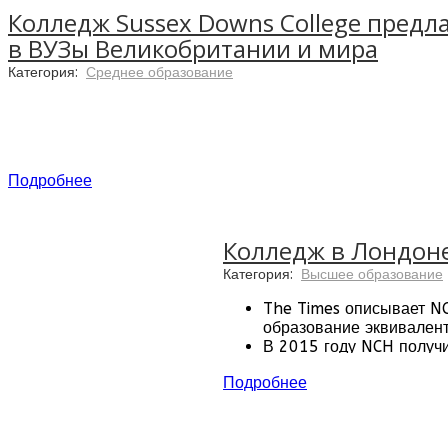
Колледж Sussex Downs College предл
в ВУЗы Великобритании и мира
Категория:
Среднее образование
Подробнее
Колледж в Лондоне 
Категория:
Высшее образование
The Times описывает NC
Колледж предлагает широкий выбор курсов, ко
образование эквивален
практические навыки и знания в выбранной сфе
В 2015 году NCH получи
Количество сотрудников,
Подробнее
30% студентов колледж