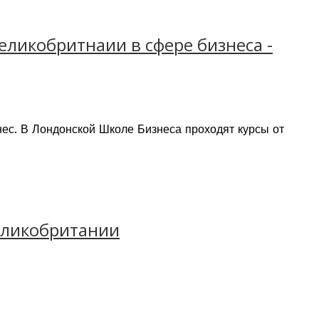
еликобритнаии в сфере бизнеса -
ес. В Лондонской Школе Бизнеса проходят курсы от
трудничеству с Университетом Anglia Ruskin, в
артам установленным индустрией и Британскими
Великобритании