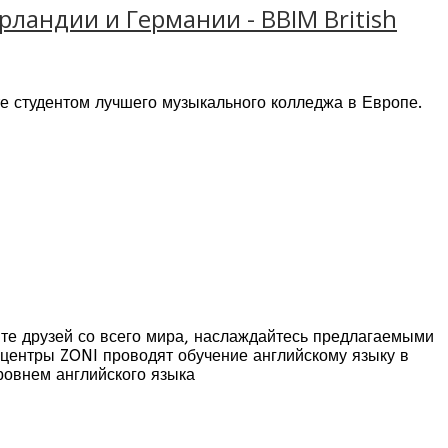
ландии и Германии - BBIM British
е студентом лучшего музыкального колледжа в Европе.
их музыкантов мира. В коллеже обучают как основам, так
 работают с лучшими музыкальными исполнителями,
дом шаге на пути к успеху.
ите друзей со всего мира, наслаждайтесь предлагаемыми
 центры ZONI проводят обучение английскому языку в
ровнем английского языка