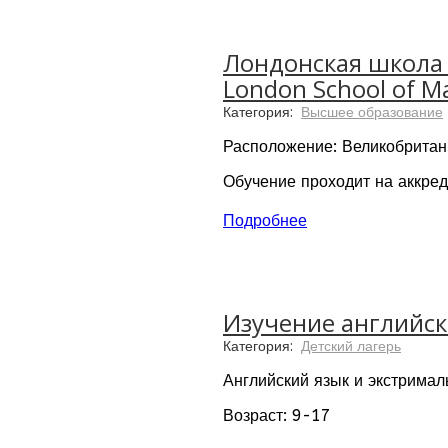
Лондонская школа 
London School of M
Категория:
Высшее образование
Расположение: Великобритан
Обучение проходит на аккре
признанных профессиональных
колледже проходит обучение 
Подробнее
Аккредитации колледжа подт
образовательными органами.
Изучение английск
Категория:
Детский лагерь
Английский язык и экстримал
Возраст: 9-17