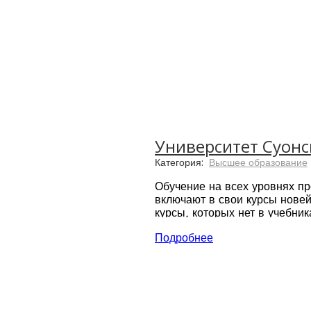
Университет Суонс
Категория:
Высшее образование
Обучение на всех уровнях п
включают в свои курсы новей
курсы, которых нет в учебник
Партнеры Университета Swans
Подробнее
Rolls-Royse, AkzoNobel, Air