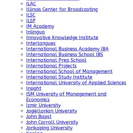
ILAC
Illinois Center for Broadcasting
ILSC
ILSP
IM Academy
Inlingua
Innovative Knowledge Institute
Interlangues
International Business Academy IBA
International Business School IBS
International Prep School
International Projects
International School of Management
International Study Institute
International University of Applied Sciences
Insight
ISM University of Management and
Economics
Izmir University
Jagiellonian University
John Bapst
John Carroll University
Jonkoping University