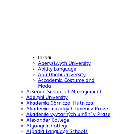
Школы
Aberystwyth University
Ability Language
Abu Dhabi University
Accademia Costume and
Moda
Acsenda School of Management
Adelphi University
Akademia Górniczo-Hutnicza
Akademie muzických umění v Praze
Akademie vyvtarných umění v Praze
Alexander College
Algonquin College
Alpadia Language Schools