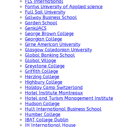
FLS International
Fontys University of Applied science
Full Sail University
Galway Business School
Garden School
GenkiJACS
George Brown College
Georgian College
Girne American University
Glasgow Caledonian University
Global Banking School
Global Village
Greystone College
Griffith College
Herzing College
Highbury College
Holiday Camp Switzerland
Hotel Institute Montreaux
Hotel and Turism Management Institute
Hudson College
Hult International Business School
Humber College
IBAT College Dublin
IH International House