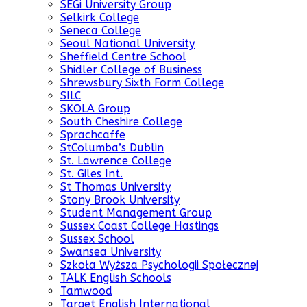
SEGi University Group
Selkirk College
Seneca College
Seoul National University
Sheffield Centre School
Shidler College of Business
Shrewsbury Sixth Form College
SILC
SKOLA Group
South Cheshire College
Sprachcaffe
StColumba’s Dublin
St. Lawrence College
St. Giles Int.
St Thomas University
Stony Brook University
Student Management Group
Sussex Coast College Hastings
Sussex School
Swansea University
Szkoła Wyższa Psychologii Społecznej
TALK English Schools
Tamwood
Target English International