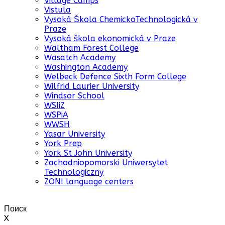
Village Camps
Vistula
Vysoká Škola ChemickoTechnologická v
Praze
Vysoká škola ekonomická v Praze
Waltham Forest College
Wasatch Academy
Washington Academy
Welbeck Defence Sixth Form College
Wilfrid Laurier University
Windsor School
WSIiZ
WSPiA
WWSH
Yasar University
York Prep
York St John University
Zachodniopomorski Uniwersytet
Technologiczny
ZONI language centers
Поиск
X