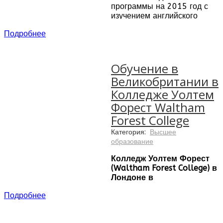
программы на 2015 год с
изучением английского
языка от сети школ
Подробнее
Language Studies
International (LSI) в
Великобритании, США и
Канаде
. Наши программы
Обучение в
открыты для студентов с
Великобритании в
уровнем английского от
Колледже Уолтем
начального до
продвинутого, с уроками
Форест Waltham
фокусирующимися на
Forest College
развитии основных
языковых навыков. Наши
Категория:
Высшее
уроки - стимулирующие,
образование
насыщенные и
обеспечивают отличные
Колледж Уолтем Форест
образовательное
(Waltham Forest College) в
возможности. Программы
Лондоне в
LSI идеально подходят для
Великобритании
Подробнее
усовершенствования
Если Вы хотите улучшить
навыков английского,
Ваши карьерные
получая удовольствие от