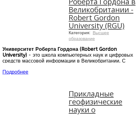
Роберта Гордона в
Великобритании -
Robert Gordon
University (RGU)
Категория:
Высшее
образование
Университет Роберта Гордона (Robert Gordon
University)
- это школа компьютерных наук и цифровых
средств массовой информации в Великобритании. С
целью лидирования в востребованной сегодня области
Подробнее
компьютерного образования, программы
обучения в
Великобритании
фокусируются на информационных
системах и сетях.
Прикладные
Программы
обучения в сфере IT
созданы с учетом
геофизические
современных требований индустрии. Они включают
тщательную сбалансированность теории и практики и
науки о
прочную основу ключевых навыков. Проекты и
курсовые работы программ связаны с коммерческими
организациями.
Студенты университета расширяют горизонты своего