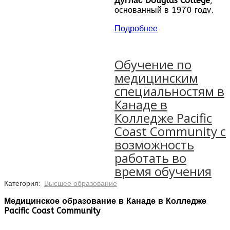
Дуглас Douglas College
,
разнообразных дипломных
основанный в 1970 году,
и сертификационных
расположен недалеко от
программ,
Подробнее
Ванкувера, с кампусами в
подготовительные курсы
Нью-Вестминстере и
английского языка в Канаде,
Кокуитламе. Здесь есть
программы бакалавриата
программы обучения в
Обучение по
Канаде на бакалавриате,
медицинским
магистратуре, по
специальностям в
специальностям в сферах
искусства, гуманитарных,
Канаде в
естественных, технических
Колледже Pacific
науках и бизнесе,
подготовительные
Coast Community с
университетские курсы, а
возможность
также профессиональные
работать во
программы в сфере
здравоохранения,
время обучения
социальных служб
Категория:
Высшее образование
(изучение института семьи и
общества), бизнеса и
Медицинское образование в Канаде в Колледже
искусства.
Pacific Coast Community
Разработка, преподавание и результаты учебной