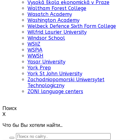
Vysoká škola ekonomická v Praze
Waltham Forest College
Wasatch Academy
Washington Academy
Welbeck Defence Sixth Form College
Wilfrid Laurier University
Windsor School
WSIiZ
WSPiA
WWSH
Yasar University
York Prep
York St John University
Zachodniopomorski Uniwersytet
Technologiczny
ZONI language centers
Поиск
X
Что бы Вы хотели найти..