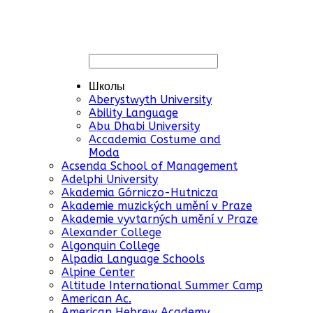
Школы
Aberystwyth University
Ability Language
Abu Dhabi University
Accademia Costume and
Moda
Acsenda School of Management
Adelphi University
Akademia Górniczo-Hutnicza
Akademie muzických umění v Praze
Akademie vyvtarných umění v Praze
Alexander College
Algonquin College
Alpadia Language Schools
Alpine Center
Altitude International Summer Camp
American Ac.
American Hebrew Academy