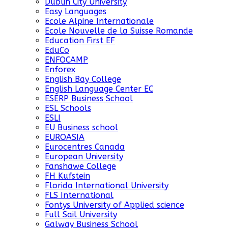
Dublin City University
Easy Languages
Ecole Alpine Internationale
Ecole Nouvelle de la Suisse Romande
Education First EF
EduCo
ENFOCAMP
Enforex
English Bay College
English Language Center EC
ESERP Business School
ESL Schools
ESLI
EU Business school
EUROASIA
Eurocentres Canada
European University
Fanshawe College
FH Kufstein
Florida International University
FLS International
Fontys University of Applied science
Full Sail University
Galway Business School