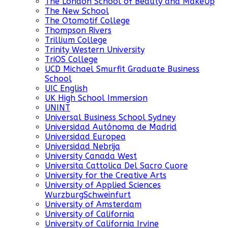
The London School of Beauty and MakeUp
The New School
The Otomotif College
Thompson Rivers
Trillium College
Trinity Western University
TriOS College
UCD Michael Smurfit Graduate Business
School
UIC English
UK High School Immersion
UNINT
Universal Business School Sydney
Universidad Autónoma de Madrid
Universidad Europea
Universidad Nebrija
University Canada West
Universita Cattolica Del Sacro Cuore
University for the Creative Arts
University of Applied Sciences
WurzburgSchweinfurt
University of Amsterdam
University of California
University of California Irvine