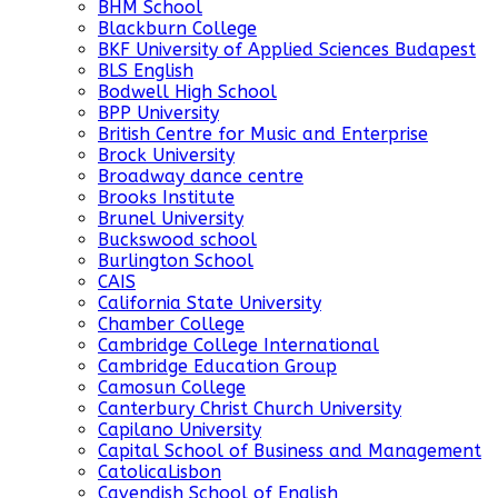
BHM School
Blackburn College
BKF University of Applied Sciences Budapest
BLS English
Bodwell High School
BPP University
British Centre for Music and Enterprise
Brock University
Broadway dance centre
Brooks Institute
Brunel University
Buckswood school
Burlington School
CAIS
California State University
Chamber College
Cambridge College International
Cambridge Education Group
Camosun College
Canterbury Christ Church University
Capilano University
Capital School of Business and Management
CatolicaLisbon
Cavendish School of English