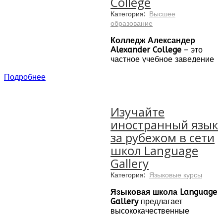
College
Категория:
Высшее
образование
Колледж Александер
Alexander College
– это
частное учебное заведение
с кампусами в Ванкувере и
Подробнее
Бернаби, Канада, которое
предоставляет следующие
образовательные
возможности:
Изучайте
иностранный язык
средняя школа в
Канаде с 8 по 12
за рубежом в сети
классы
школ Language
подготовительную
Gallery
программу для
перевода в
Категория:
Языковые курсы
университет Канады на
третий курс
Языковая школа Language
программу диплома
Gallery
предлагает
ассоциата (2 года)
высококачественные
последипломное
языковые курсы в