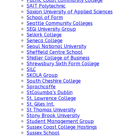
Pacific Coast Community College
SAIT Polytechnic
Saxion University of Applied Sciences
School of Form
Seattle Community Colleges
SEGi University Group
Selkirk College
Seneca College
Seoul National University
Sheffield Centre School
Shidler College of Business
Shrewsbury Sixth Form College
SILC
SKOLA Group
South Cheshire College
Sprachcaffe
StColumba’s Dublin
St. Lawrence College
St. Giles Int.
St Thomas University
Stony Brook University
Student Management Group
Sussex Coast College Hastings
Sussex School