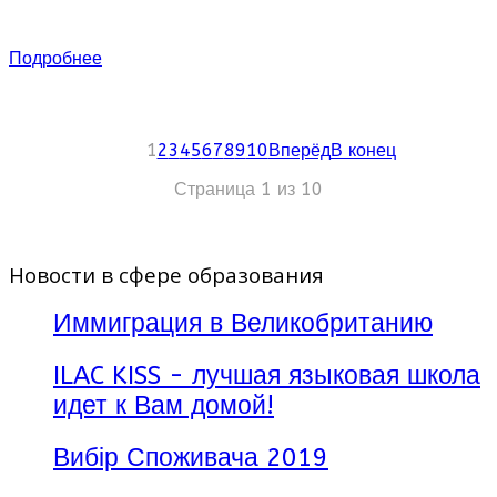
по всему миру!
Подробнее
1
2
3
4
5
6
7
8
9
10
Вперёд
В конец
Страница 1 из 10
По результатам голосования в журнале Study
Travel Magazine ILSC два года подряд
признавалась лучшей языковой школой! ILSC
Новости в сфере образования
представляет качественное образование
мирового класса, высокий уровень
Иммиграция в Великобританию
преподавания и невероятный
образовательный и практический опыт!
ILAC KISS - лучшая языковая школа
идет к Вам домой!
Вибір Споживача 2019