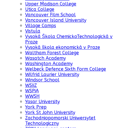
Upper Madison College
Utica College
Vancouver Film School
Vancouver Island University
Village Camps
Vistula
Vysoká Škola ChemickoTechnologická v
Praze
Vysoká škola ekonomická v Praze
Waltham Forest College
Wasatch Academy
Washington Academy
Welbeck Defence Sixth Form College
Wilfrid Laurier University
Windsor School
WSIiZ
WSPiA
WWSH
Yasar University
York Prep
York St John University
Zachodniopomorski Uniwersytet
Technologiczny