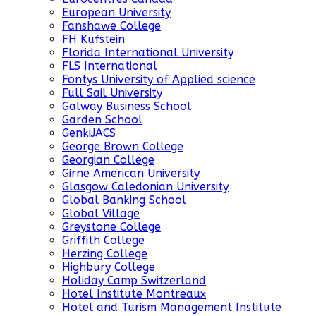
European University
Fanshawe College
FH Kufstein
Florida International University
FLS International
Fontys University of Applied science
Full Sail University
Galway Business School
Garden School
GenkiJACS
George Brown College
Georgian College
Girne American University
Glasgow Caledonian University
Global Banking School
Global Village
Greystone College
Griffith College
Herzing College
Highbury College
Holiday Camp Switzerland
Hotel Institute Montreaux
Hotel and Turism Management Institute