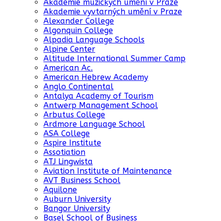
Akademie muzických umění v Praze
Akademie vyvtarných umění v Praze
Alexander College
Algonquin College
Alpadia Language Schools
Alpine Center
Altitude International Summer Camp
American Ac.
American Hebrew Academy
Anglo Continental
Antalya Academy of Tourism
Antwerp Management School
Arbutus College
Ardmore Language School
ASA College
Aspire Institute
Assotiation
ATJ Lingwista
Aviation Institute of Maintenance
AVT Business School
Aquilone
Auburn University
Bangor University
Basel School of Business