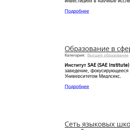
инвестициях в научные иссл
Расположение:
Испания, Анд
Подробнее
Языки преподавания:
испан
Образование в сфе
Категория:
Высшее образование
Институт SAE (SAE Institute)
заведение, фокусирующееся н
Университетом Мидлсекс.
Расположение: 56 кампусов 
Подробнее
Сеть языковых шко