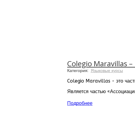
Colegio Maravillas
Категория:
Языковые курсы
Colegio Maravillas - это ча
Является частью «Ассоциаци
Главная ценность школы – с
Подробнее
Дата основания: 1975