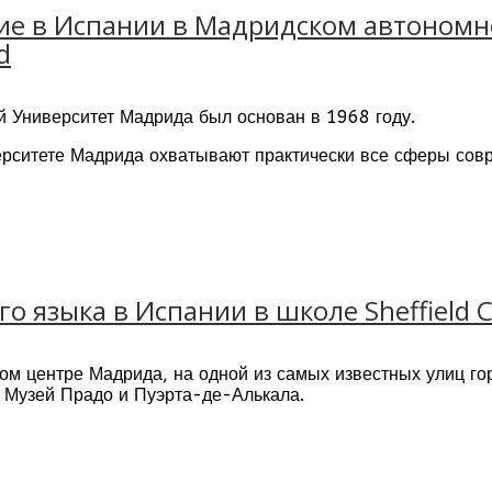
е в Испании в Мадридском автономно
d
 Университет Мадрида был основан в 1968 году.
рситете Мадрида охватывают практически все сферы совр
дрид
 английский
о языка в Испании в школе Sheffield C
м центре Мадрида, на одной из самых известных улиц гор
 Музей Прадо и Пуэрта-де-Алькала.
я занятия, у вас будет возможность увидеть здание мэрии 
ороде, посетить парк Ретиро или отправиться за покупкам