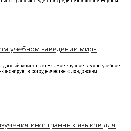
о иностранных студентов среди вузов южной Европы.
пном учебном заведении мира
а данный момент это – самое крупное в мире учебное
кционирует в сотрудничестве с лондонским
 Мюнхен, Париж, Барселона, Нью-Йорк, Лос-Анджелес)
изучения иностранных языков для