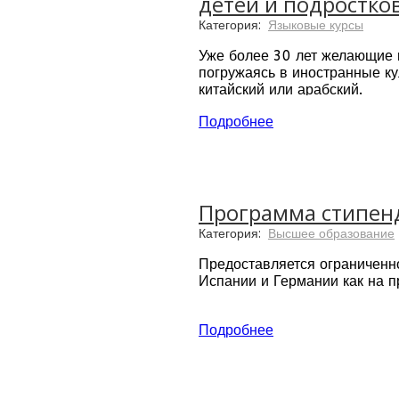
детей и подростко
Категория:
Языковые курсы
Уже более 30 лет желающие и
погружаясь в иностранные ку
китайский или арабский.
Широкий выбор из 30 языков
Подробнее
живописных уголков на побер
Название языковых школ - Sp
время, общаясь с местными 
языковые курсы и обучение 
Программа стипенд
применять полученные языков
Категория:
Высшее образование
Предоставляется ограниченн
Испании и Германии как на 
Подробнее