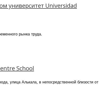
м университет Universidad
еменного рынка труда.
entre School
ода, улица Алькала, в непосредственной близости от
Мадрида. Всего в нескольких метрах от школы вы сможете
и на знаменитую улицу Гран Виа.