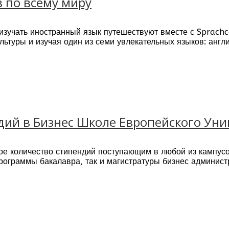
в по всему миру
зучать иностранный язык путешествуют вместе с Sprachca
льтуры и изучая один из семи увлекательных языков: англи
ых школ в фантастических, избранных направлениях по в
ежье - позволит Вам выбрать то, что подходит именно Ва
rachcaffe - подчёркивает стиль преподавания: с Sprach
жителями - носителями языка, и в то же время приобрет
при помощи общения способствуют быстрому учебному про
ий в Бизнес Школе Европейского Униве
ые знания во всех аспектах своей жизни.
ое количество стипендий поступающим в любой из кампус
программы бакалавра, так и магистратуры бизнес админис