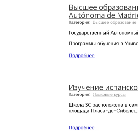
Высшее образовани
Autónoma de Madri
Категория:
Высшее образование
Государственный Автономный
Программы обучения в Униве
Расположение: Испания, Ма
Подробнее
Языки обучения: испанский и
Изучение испанског
Категория:
Языковые курсы
Школа SC расположена в само
площади Пласа-де-Сибелес,
Из аудитории, где проводятс
найти самые лучшие бары в г
Подробнее