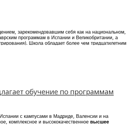
дением, зарекомендовавшим себя как на национальном,
лаврским программам в Испании и Великобритании, а
трирования). Школа обладает более чем тридцатилетним
дничает с самыми престижными университетами и бизнес
едлагает обучение по программам
 Испании с кампусами в Мадриде, Валенсии и на
ное, комплексное и высококачественное
высшее