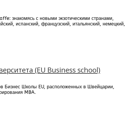
ffe: знакомясь с новыми экзотическими странами,
йский, испанский, французский, итальянский, немецкий,
сему миру - от впечатляющих мегаполисов до
м.
caffe Вы можете практиковать иностранный язык в любое
ая незабываемый опыт! Индивидуально подобранные
цессу, благодаря которому Вы сможете уверенно
рситета (EU Business school)
ов Бизнес Школы EU, расположенных в Швейцарии,
трирования MBA.