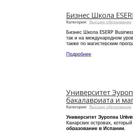
Бизнес Школа ESERP
Категория:
Высшее образование
Бизнес Школа ESERP Busines
так и на международном уров
также по магистерским прог
опытом подготовки и обучени
Подробнее
Кампусы ESERP находятся в 
школами по всему миру.
Университет Эуроп
бакалавриата и ма
Категория:
Высшее образование
Университет Эуропеа Unive
Канарских островах, который
образование в Испании
.