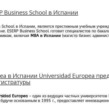
 Business School в Испании
s School в Испании, является престижным учебным учреж
не. ESERP Business School готовит специалистов по бака
раммам, включая
MBA в Испании
(магистр бизнес админис
я в Испании специалистов.
Мадриде, Барселоне и в Пальме-де-Майорка. ESERP сотру
еа в Испании Universidad Europea пр
гистратуры
rsidad Europea
– один из ведущих частных университетов
 будучи основанным в 1995 г., предоставляет инновацион