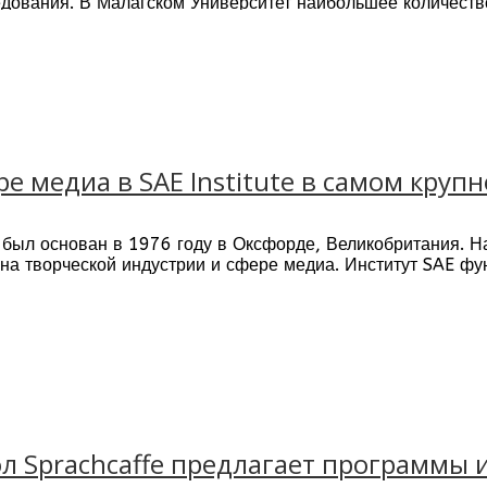
едования. В Малагском Университет наибольшее количеств
алусия, Малага.
ский и английский
ре медиа в SAE Institute в самом кру
был основан в 1976 году в Оксфорде, Великобритания. Н
а творческой индустрии и сфере медиа. Институт SAE фун
в 26 странах на 5 континентах (включая Лондон, Берлин,
л Sprachcaffe предлагает программы 