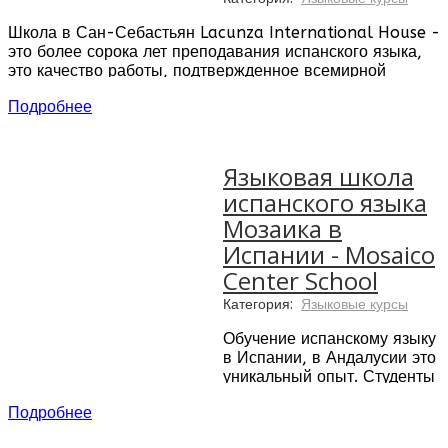
Школа в Сан-Себастьян Lacunza International House -
это более сорока лет преподавания испанского языка,
это качество работы, подтвержденное всемирной
образовательной организацией International House,
Подробнее
это проверенные преподаватели-носители языка, это
доверие студентов, возвращающихся в школу из года в
год.
Языковая школа
18 учебных аудиторий школы, которые оснащены
испанского языка
кондиционерами и новейшим оборудованием для
проведения мультимедийных презентаций
Мозаика в
Библиотека и компьютерные залы
Испании - Mosaico
Сenter School
Категория:
Языковые курсы
Обучение испанскому языку
в Испании, в Андалусии это
уникальный опыт. Студенты
изучают испанский язык, а
Подробнее
также знакомятся с
культурой, историей,