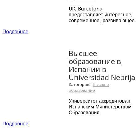
Изучение иностранного
языка с CLIC International
UIC Barcelona
House Sevilla — это гораздо
предоставляет интересное,
больше, чем ежедневные
современное, развивающее
занятия.
образование в Испании,
Подробнее
которое сбалансировано
сочетает критический
анализ, активное обучение
и творчество.
Высшее
образование в
Испании в
Universidad Nebrija
Категория:
Высшее
образование
Университет аккредитован
Испанским Министерством
Образования
Университет назван в честь
Подробнее
испанского ученого,
Антонио де Небриха,