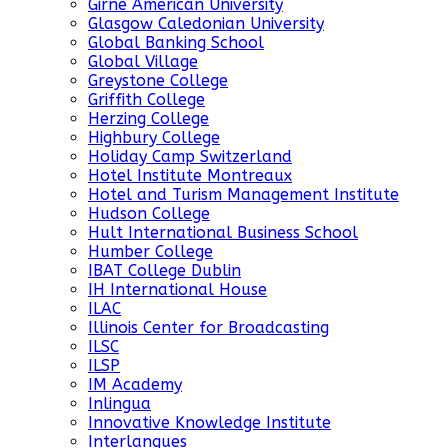
Girne American University
Glasgow Caledonian University
Global Banking School
Global Village
Greystone College
Griffith College
Herzing College
Highbury College
Holiday Camp Switzerland
Hotel Institute Montreaux
Hotel and Turism Management Institute
Hudson College
Hult International Business School
Humber College
IBAT College Dublin
IH International House
ILAC
Illinois Center for Broadcasting
ILSC
ILSP
IM Academy
Inlingua
Innovative Knowledge Institute
Interlangues