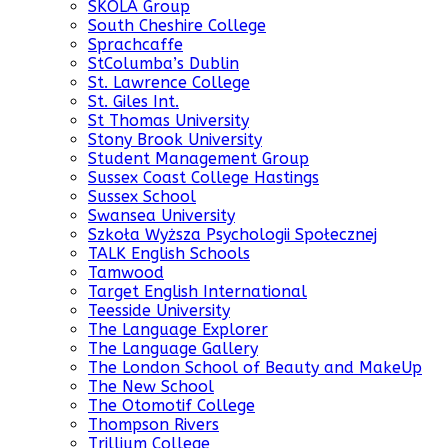
SKOLA Group
South Cheshire College
Sprachcaffe
StColumba’s Dublin
St. Lawrence College
St. Giles Int.
St Thomas University
Stony Brook University
Student Management Group
Sussex Coast College Hastings
Sussex School
Swansea University
Szkoła Wyższa Psychologii Społecznej
TALK English Schools
Tamwood
Target English International
Teesside University
The Language Explorer
The Language Gallery
The London School of Beauty and MakeUp
The New School
The Otomotif College
Thompson Rivers
Trillium College