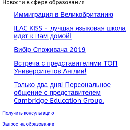
Новости в сфере образования
самых престижных
испанских колледжей.
Иммиграция в Великобританию
В Caxton College учатся
более 1500 учеников в
ILAC KISS - лучшая языковая школа
возрасте от 1 до 18 лет,
самых разных
идет к Вам домой!
национальностей –
испанцы, русские,
Вибір Споживача 2019
англичане, американцы,
немцы, французы и т.д.
Колледж имеет статус
Встреча с представителями ТОП
Заграничного Британского
Университетов Англии!
Центра, то есть
преподавание в нём
ведётся на английском
Только два дня! Персональное
языке и следуя нормативам
общение с представителем
британской системы
Cambridge Education Group.
образования (80%
учительского состава –
англичане). Кроме того, в
Получить консультацию
колледже преподаются
испанский язык, литература
Запрос на образование
и культура. Поэтому Caxton