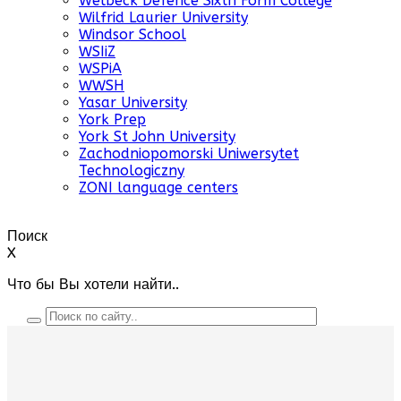
Welbeck Defence Sixth Form College
Wilfrid Laurier University
Windsor School
WSIiZ
WSPiA
WWSH
Yasar University
York Prep
York St John University
Zachodniopomorski Uniwersytet
Technologiczny
ZONI language centers
Поиск
X
Что бы Вы хотели найти..