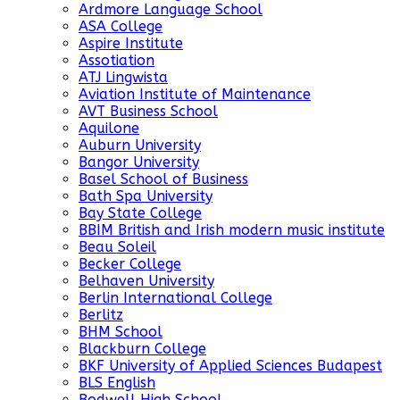
Ardmore Language School
ASA College
Aspire Institute
Assotiation
ATJ Lingwista
Aviation Institute of Maintenance
AVT Business School
Aquilone
Auburn University
Bangor University
Basel School of Business
Bath Spa University
Bay State College
BBIM British and Irish modern music institute
Beau Soleil
Becker College
Belhaven University
Berlin International College
Berlitz
BHM School
Blackburn College
BKF University of Applied Sciences Budapest
BLS English
Bodwell High School