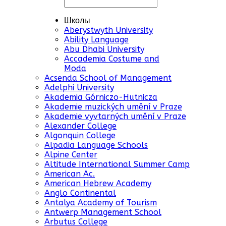
Школы
Aberystwyth University
Ability Language
Abu Dhabi University
Accademia Costume and
Moda
Acsenda School of Management
Adelphi University
Akademia Górniczo-Hutnicza
Akademie muzických umění v Praze
Akademie vyvtarných umění v Praze
Alexander College
Algonquin College
Alpadia Language Schools
Alpine Center
Altitude International Summer Camp
American Ac.
American Hebrew Academy
Anglo Continental
Antalya Academy of Tourism
Antwerp Management School
Arbutus College