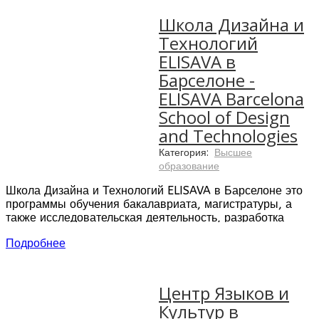
пейзажами и национальной
кухней Испании.
Школа Дизайна и
Технологий
Расположение:
Испания, Севилья
ELISAVA в
Современные
Барселоне -
аудитории с
ELISAVA Barcelona
кондиционерами
Современные
School of Design
компьютерные
and Technologies
комнаты для учебы и
самоподготовки
Категория:
Высшее
Доступ к
образование
беспроводному
Школа Дизайна и Технологий ELISAVA в Барселоне это
интернету на
программы обучения бакалавриата, магистратуры, а
территории школы
также исследовательская деятельность, разработка
Доступ к учебным
инноваций в области дизайна, инженерии и
материалам онлайн
Подробнее
коммуникаций.
У каждого студента
есть личный куратор,
который следит за
успеваемостью и
Центр Языков и
проводит регулярные
Культур в
тестирования