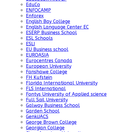
EduCo
ENFOCAMP
Enforex
English Bay College
English Language Center EC
ESERP Business School
ESL Schools
ESLI
EU Business school
EUROASIA
Eurocentres Canada
European University
Fanshawe College
FH Kufstein
Florida International University
FLS International
Fontys University of Applied science
Full Sail University
Galway Business School
Garden School
GenkiJACS
George Brown College
Georgian College