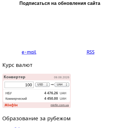
College официально
Подписаться на обновления сайта
признан как британской
администрацией, так и
испанской (Министерство
Образования Испании). Это
гарантирует выпускникам
колледжа доступ в любой
университет мира. Кроме
того, колледж аккредитован
испанским Институтом
e-mail
RSS
Сервантеса.
Курс валют
Образование за рубежом