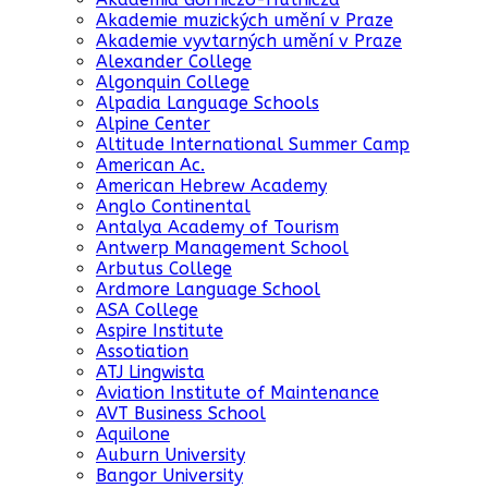
Akademie muzických umění v Praze
Akademie vyvtarných umění v Praze
Alexander College
Algonquin College
Alpadia Language Schools
Alpine Center
Altitude International Summer Camp
American Ac.
American Hebrew Academy
Anglo Continental
Antalya Academy of Tourism
Antwerp Management School
Arbutus College
Ardmore Language School
ASA College
Aspire Institute
Assotiation
ATJ Lingwista
Aviation Institute of Maintenance
AVT Business School
Aquilone
Auburn University
Bangor University