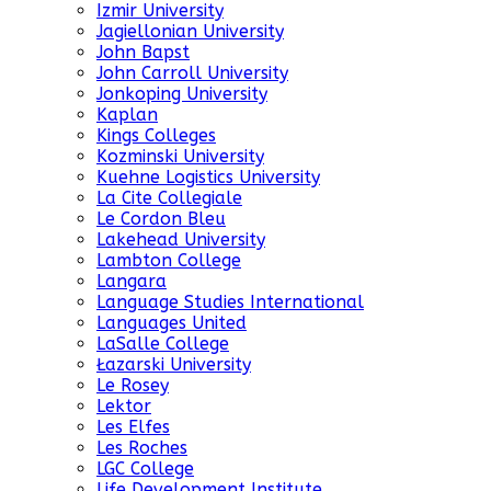
Izmir University
Jagiellonian University
John Bapst
John Carroll University
Jonkoping University
Kaplan
Kings Colleges
Kozminski University
Kuehne Logistics University
La Cite Collegiale
Le Cordon Bleu
Lakehead University
Lambton College
Langara
Language Studies International
Languages United
LaSalle College
Łazarski University
Le Rosey
Lektor
Les Elfes
Les Roches
LGC College
Life Development Institute