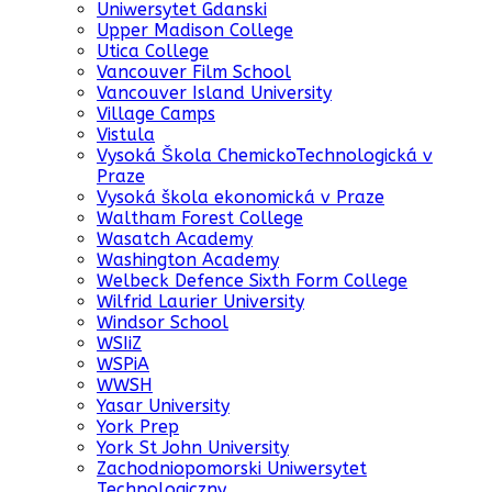
Uniwersytet Gdanski
Upper Madison College
Utica College
Vancouver Film School
Vancouver Island University
Village Camps
Vistula
Vysoká Škola ChemickoTechnologická v
Praze
Vysoká škola ekonomická v Praze
Waltham Forest College
Wasatch Academy
Washington Academy
Welbeck Defence Sixth Form College
Wilfrid Laurier University
Windsor School
WSIiZ
WSPiA
WWSH
Yasar University
York Prep
York St John University
Zachodniopomorski Uniwersytet
Technologiczny