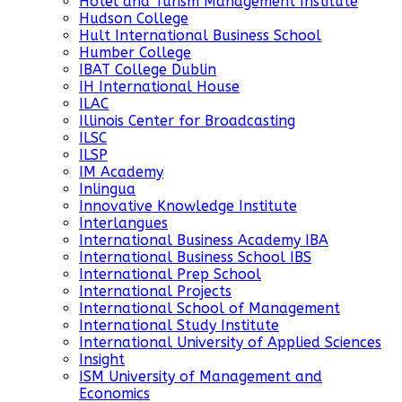
Hotel and Turism Management Institute
Hudson College
Hult International Business School
Humber College
IBAT College Dublin
IH International House
ILAC
Illinois Center for Broadcasting
ILSC
ILSP
IM Academy
Inlingua
Innovative Knowledge Institute
Interlangues
International Business Academy IBA
International Business School IBS
International Prep School
International Projects
International School of Management
International Study Institute
International University of Applied Sciences
Insight
ISM University of Management and
Economics