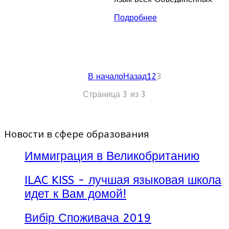
Наций и большого
Подробнее
количества международных
организаций, в том числе и
Олимпийских Игр, родной
для более чем 76
миллионов человек и
второй или третий для 280
В начало
Назад
1
2
3
миллионов в более чем 50
странах!
Страница 3 из 3
Новости в сфере образования
Иммиграция в Великобританию
ILAC KISS - лучшая языковая школа
идет к Вам домой!
Вибір Споживача 2019