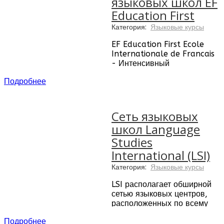
языковых школ EF
Education First
Категория:
Языковые курсы
EF Education First Ecole
Internationale de Francais
- Интенсивный
французский для молодежи
Подробнее
и взрослых
Начало курсов в школах
EF Education First:
каждый
Сеть языковых
понедельник
школ Language
Уровень языка:
От
Studies
начального до продвинутого
International (LSI)
Длительность обучения
Категория:
Языковые курсы
французскому и другим
языкам за рубежом:
от 2
LSI располагает обширной
до 52 недель
сетью языковых центров,
расположенных по всему
Курс рекомендован для:
миру. В сеть языковых школ
Студентов, которым
Подробнее
Language Studies