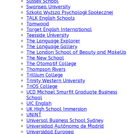
Sussex School
Swansea University
Szkoła Wyższa Psychologii Społecznej
TALK English Schools
Tamwood
Target English International
Teesside University
The Language Explorer
The Language Gallery
The London School of Beauty and MakeUp
The New School
The Otomotif College
Thompson Rivers
Trillium College
Trinity Western University
TriOS College
UCD Michael Smurfit Graduate Business
School
UIC English
UK High School Immersion
UNINT
Universal Business School Sydney
Universidad Autónoma de Madrid
Universidad Europea