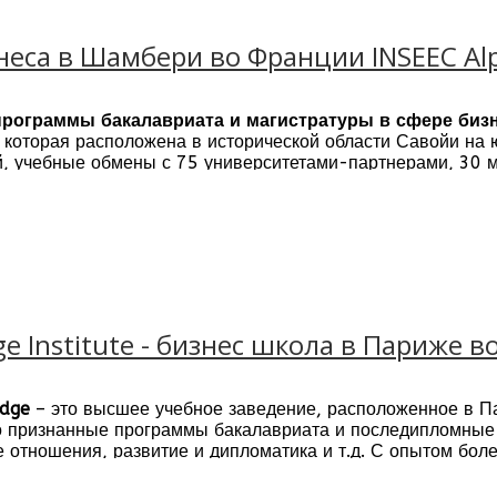
са в Шамбери во Франции INSEEC Alpe
 программы бакалавриата и магистратуры в сфере биз
которая расположена в исторической области Савойи на 
ей, учебные обмены с 75 университетами-партнерами, 30
о.
ge Institute - бизнес школа в Париже 
edge
– это высшее учебное заведение, расположенное в Па
 признанные программы бакалавриата и последипломные 
отношения, развитие и дипломатика и т.д. С опытом боле
научный состав и исследователи являются лидерами в это