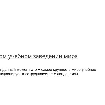
языковых экзаменов
пном учебном заведении мира
а данный момент это – самое крупное в мире учебное
кционирует в сотрудничестве с лондонским
 Мюнхен, Париж, Барселона, Нью-Йорк, Лос-Анджелес)