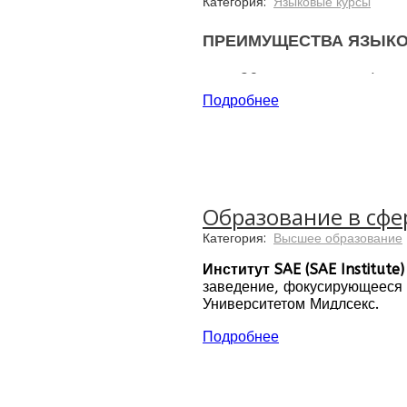
Категория:
Языковые курсы
ПРЕИМУЩЕСТВА ЯЗЫКО
20 лет опыта в сфер
Аккредитован, как ц
Подробнее
Программа подготовк
Профессиональные п
Динамичные и эффек
Идеальное место рас
Разнообразные виды 
Образование в сфе
Оказание индивидуал
Категория:
Высшее образование
Институт SAE (SAE Institute)
заведение, фокусирующееся н
Университетом Мидлсекс.
Расположение: 56 кампусов 
Подробнее