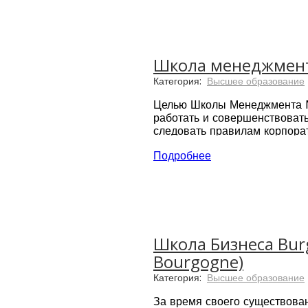
21 кампус
25,000 студентов ежего
250 преподавателей
Аккредитации: IATA ATS 
Школа менеджмент
Категория:
Высшее образование
Целью Школы Менеджмента No
работать и совершенствоват
следовать правилам корпорат
Школа менеджмента Normandi
Подробнее
Школа Бизнеса Burg
Bourgogne)
Категория:
Высшее образование
За время своего существова