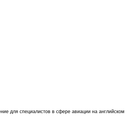
ние для специалистов в сфере авиации на английском
я, Мальта, Марокко, Маврикий, Танзания и Турция.