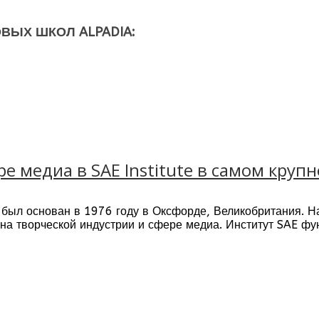
ВЫХ ШКОЛ ALPADIA:
е преподавания иностранных языков
ентр сдачи некоторых официальных международных 
и к поступлению в вузы Европы
реподаватели
тивные языковые курсы
положения языковых центров
внеклассной деятельности
ре медиа в SAE Institute в самом кру
ьной поддержки и помощи каждому студента
был основан в 1976 году в Оксфорде, Великобритания. Н
а творческой индустрии и сфере медиа. Институт SAE фун
в 26 странах на 5 континентах (включая Лондон, Берлин,