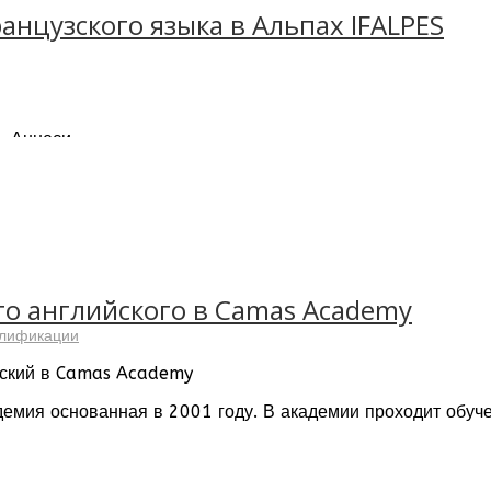
анцузского языка в Альпах IFALPES
, Аннеси.
подавания французского языка, как иностранного
минутах ходьбы от центра города
ира
емесячно поступают в школу изучать французский язык
QUALS, ILAC, Campus France, IPAC
ступ к Wi-Fi
удентов – 18 лет
о английского в Camas Academy
алификации
йский в Camas Academy
емия основанная в 2001 году. В академии проходит обуче
читывает 21 кампус в разных уголках мира: Китай, Франци