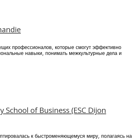
on, SGS.
andie
ущих профессионалов, которые смогут эффективно
иональные навыки, понимать межкультурные дела и
ых бизнес школ во Франции.
chool of Business (ESC Dijon
аптировалась к быстроменяющемуся миру, полагаясь на