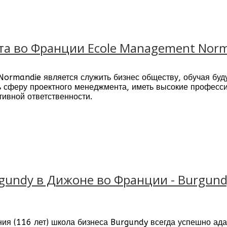
дно
& ATC, ICAO TrainAir Plus Full Member, French Civil Aviati
а во Франции Ecole Management Norm
rmandie является служить бизнес обществу, обучая буд
ь сферу проектного менеджмента, иметь высокие професс
ивной ответственности.
e основана в 1871 году и является одной из самых стар
undy в Дижоне во Франции - Burgundy S
ния (116 лет) школа бизнеса Burgundy всегда успешно ад