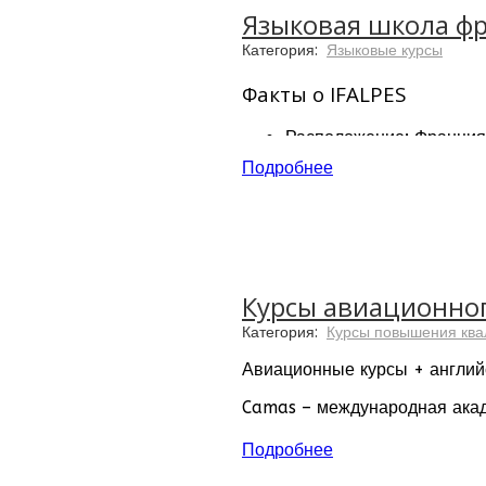
Языковая школа фр
Категория:
Языковые курсы
Факты о IFALPES
Расположение: Франция
Более 20 лет опыта пре
Подробнее
Школа расположена в 5 
Студенты из 50 стран м
Около 200 студентов еж
Аккредитации школы: EA
Компьютерные залы и до
Минимальный возраст ст
Курсы авиационног
Категория:
Курсы повышения кв
Авиационные курсы + англи
Camas – международная акад
языке. Сегодня академия нас
Подробнее
Факты об академии Camas: