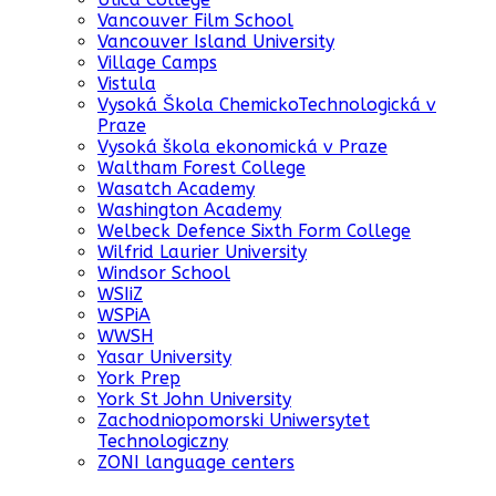
Vancouver Film School
Vancouver Island University
Village Camps
Vistula
Vysoká Škola ChemickoTechnologická v
Praze
Vysoká škola ekonomická v Praze
Waltham Forest College
Wasatch Academy
Washington Academy
Welbeck Defence Sixth Form College
Wilfrid Laurier University
Windsor School
WSIiZ
WSPiA
WWSH
Yasar University
York Prep
York St John University
Zachodniopomorski Uniwersytet
Technologiczny
ZONI language centers