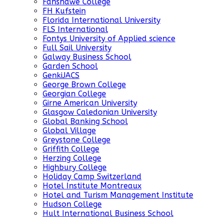
Fanshawe College
FH Kufstein
Florida International University
FLS International
Fontys University of Applied science
Full Sail University
Galway Business School
Garden School
GenkiJACS
George Brown College
Georgian College
Girne American University
Glasgow Caledonian University
Global Banking School
Global Village
Greystone College
Griffith College
Herzing College
Highbury College
Holiday Camp Switzerland
Hotel Institute Montreaux
Hotel and Turism Management Institute
Hudson College
Hult International Business School