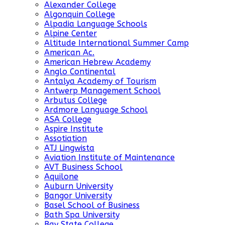
Alexander College
Algonquin College
Alpadia Language Schools
Alpine Center
Altitude International Summer Camp
American Ac.
American Hebrew Academy
Anglo Continental
Antalya Academy of Tourism
Antwerp Management School
Arbutus College
Ardmore Language School
ASA College
Aspire Institute
Assotiation
ATJ Lingwista
Aviation Institute of Maintenance
AVT Business School
Aquilone
Auburn University
Bangor University
Basel School of Business
Bath Spa University
Bay State College