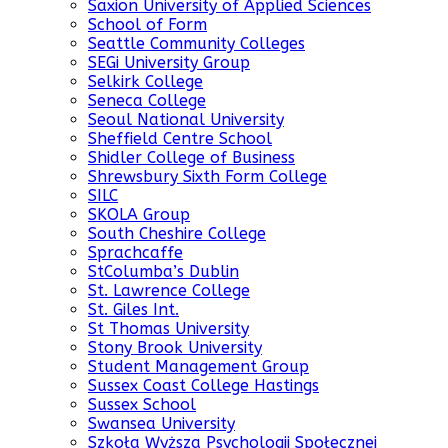
Saxion University of Applied Sciences
School of Form
Seattle Community Colleges
SEGi University Group
Selkirk College
Seneca College
Seoul National University
Sheffield Centre School
Shidler College of Business
Shrewsbury Sixth Form College
SILC
SKOLA Group
South Cheshire College
Sprachcaffe
StColumba’s Dublin
St. Lawrence College
St. Giles Int.
St Thomas University
Stony Brook University
Student Management Group
Sussex Coast College Hastings
Sussex School
Swansea University
Szkoła Wyższa Psychologii Społecznej