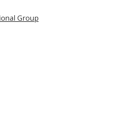
ional Group
Канаде, имеющая самое большое количество
ников старших классов 16-18 лет, студентов и
2-17 лет с проживанием в приемных семьях в
еся время посещать экскурсии, исследовать
е сравнимый опыт!