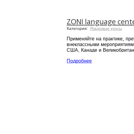
Колледж предоставляет
Обучение английскому я
Современные учебные м
Начало курсов – кажды
ZONI language cent
Возможность обучаться
Категория:
Языковые курсы
Программа подготовки к
Программы обучения во 
Применяйте на практике, пре
Проживание – резиденц
внеклассными мероприятиями,
Преподаватели колледжа
США, Канаде и Великобритан
Подробнее