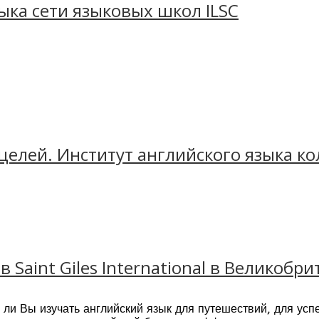
ыка сети языковых школ ILSC
ду, и сейчас насчитывает более 50 кампусов по 
целей. Институт английского языка к
avel Magazine ILSC два года подряд признавалас
ысокий уровень преподавания и невероятный обр
в Saint Giles International в Великобр
е ли Вы изучать английский язык для путешествий, для усп