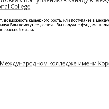
nal College
 возможность карьерного роста, или поступайте в междун
вуд Вам помогут ее достичь. Вы получите фундаментальн
 в реальной жизни.
 Ванкувер, Торонто, Вистлер
народной ассоциации языковых центров – IALC
 сдачи международного экзамена IELTS
х курсов
 поступлению в вуз
связям с вузами, выпускники Тэмвуд имеют возможность по
 Международном колледже имени Короля
ков
оронто, Суррей, Виктория
азработаны колледжем