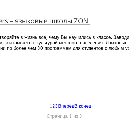
 ежемесячные отчеты об успеваемости
зыку доступно для всех возрастов 6+
атериалы, которое постоянно обновляются.
й понедельник
ers – языковые школы ZONI
 всей семьей
 поступлению в университет
время каникул: лето и зима
творяйте в жизнь все, чему Вы научились в классе. Завод
ии или гостевые семьи
 знакомьтесь с культурой местного населения. Языковые
 всегда готовы дать индивидуальную академическую конс
ии по более чем 30 программам для студентов с любым у
1
2
3
Вперёд
В конец
Страница 1 из 3