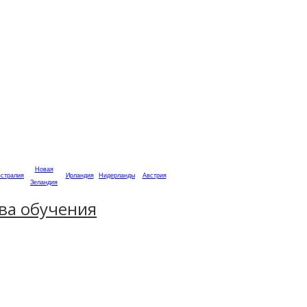
Новая
стралия
Ирландия
Нидерланды
Австрия
Зеландия
ва обучения