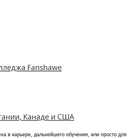
всему миру!
олледжа Fanshawe
ь лучшей языковой школой! ILSC представляет
азовательный и практический опыт!
итании, Канаде и США
еха в карьере, дальнейшего обучения, или просто для