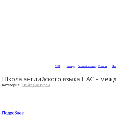
США
Канада
Великобритания
Польша
Мал
Школа английского языка ILAC – ме
Категория:
Языковые курсы
Подробнее