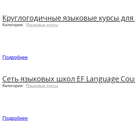
Круглогодичные языковые курсы для ю
Категория:
Языковые курсы
International Language Academy of Canada (ILAC)
наград. Более 14 000 студентов выбирают ILAC 
взрослых.
Подробнее
Сеть языковых школ EF Language Cou
Категория:
Языковые курсы
Oxford International Educational Group
предлагае
Англии, Канаде и США! Студенты будут изучать 
город, знакомиться с культурой и, конечно же,
Подробнее