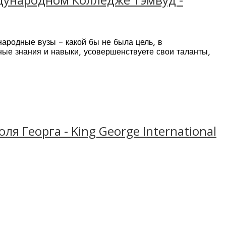
ародные вузы – какой бы не была цель, в
ые знания и навыки, усовершенствуете свои таланты,
ступить в университет без сдачи IELTS.
 Георга - King George International