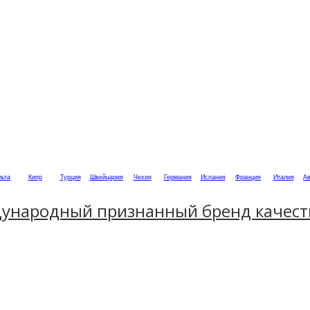
ьта
Кипр
Турция
Швейцария
Чехия
Германия
Испания
Франция
Италия
Ав
ждународный признанный бренд качест