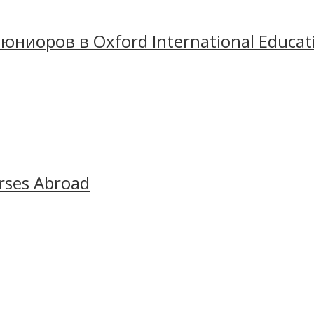
ниоров в Oxford International Educat
– крупнейшая международная языковая школа в 
каждый год. Школа принимает на обучение школь
rses Abroad
т круглогодичные языковые курсы для юниоров 1
английский язык 15 часов в неделю, а в оставше
 заводить новых друзей и приобретать ни с чем н