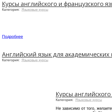
Курсы английского и французского яз
Категория:
Языковые курсы
Сеть языковых школ EF была основана в 1965 го
Подробнее
Английский язык для академических 
Категория:
Языковые курсы
По результатам голосования в журнале Study Tr
качественное образование мирового класса, в
Курсы английского 
Категория:
Языковые курсы
Не зависимо от того, желает