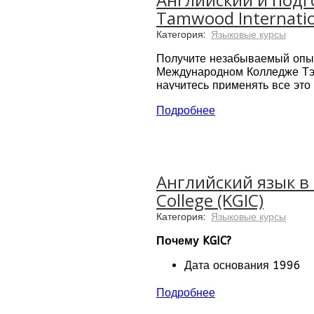
Tamwood Internatio
Категория:
Языковые курсы
Получите незабываемый опыт,
Международном Колледже Тэм
научитесь применять все это
3 современных кампуса:
Подробнее
Является членом между
Аккредитованный центр
Широкий выбор языковы
Программы подготовки к
Благодаря партнерским 
Английский язык в
College (KGIC)
Категория:
Языковые курсы
Почему KGIC?
Дата основания 1996
Более 85.000 выпускни
4 кампуса: Ванкувер, Т
Подробнее
Программы обучения р