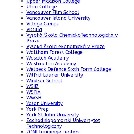
Upper Madison College
Utica College
Vancouver Film School
Vancouver Island University
Village Camps
Vistula
Vysoká Škola ChemickoTechnologická v
Praze
Vysoká škola ekonomická v Praze
Waltham Forest College
Wasatch Academy
Washington Academy
Welbeck Defence Sixth Form College
Wilfrid Laurier University
Windsor School
WSIiZ
WSPiA
WWSH
Yasar University
York Prep
York St John University
Zachodniopomorski Uniwersytet
Technologiczny
ZONI language centers