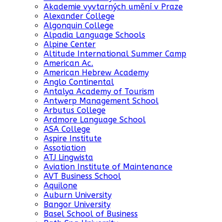
Akademie vyvtarných umění v Praze
Alexander College
Algonquin College
Alpadia Language Schools
Alpine Center
Altitude International Summer Camp
American Ac.
American Hebrew Academy
Anglo Continental
Antalya Academy of Tourism
Antwerp Management School
Arbutus College
Ardmore Language School
ASA College
Aspire Institute
Assotiation
ATJ Lingwista
Aviation Institute of Maintenance
AVT Business School
Aquilone
Auburn University
Bangor University
Basel School of Business