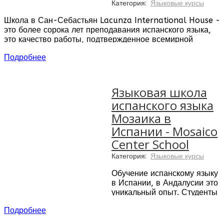
Категория:
Языковые курсы
Школа в Сан-Себастьян Lacunza International House -
это более сорока лет преподавания испанского языка,
это качество работы, подтвержденное всемирной
образовательной организацией International House,
Подробнее
это проверенные преподаватели-носители языка, это
доверие студентов, возвращающихся в школу из года в
год.
Языковая школа
18 учебных аудиторий школы, которые оснащены
испанского языка
кондиционерами и новейшим оборудованием для
проведения мультимедийных презентаций
Мозаика в
Библиотека и компьютерные залы
Испании - Mosaico
Сenter School
Категория:
Языковые курсы
Обучение испанскому языку
в Испании, в Андалусии это
уникальный опыт. Студенты
изучают испанский язык, а
Подробнее
также знакомятся с
культурой, историей,