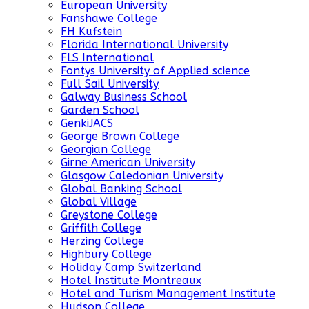
European University
Fanshawe College
FH Kufstein
Florida International University
FLS International
Fontys University of Applied science
Full Sail University
Galway Business School
Garden School
GenkiJACS
George Brown College
Georgian College
Girne American University
Glasgow Caledonian University
Global Banking School
Global Village
Greystone College
Griffith College
Herzing College
Highbury College
Holiday Camp Switzerland
Hotel Institute Montreaux
Hotel and Turism Management Institute
Hudson College