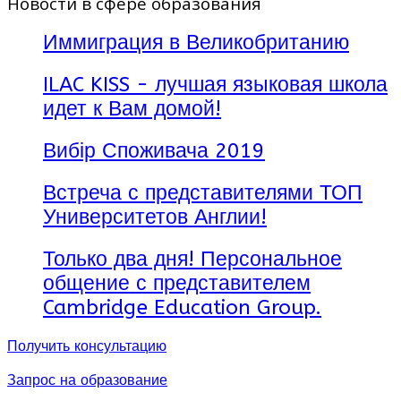
Новости в сфере образования
севере и пляжи цвета
шампанского на южном
Иммиграция в Великобританию
побережье. Откройте
Испанию, и Вы увидите, как
ILAC KISS - лучшая языковая школа
страна гармонирует
историческое прошлое и
идет к Вам домой!
современным мир, как
Готические и Ренессансные
Вибір Споживача 2019
соборы соседствуют с
современной архитектурой
и гордыми развалинами
Встреча с представителями ТОП
Римских и Мавританских
Университетов Англии!
городов.
Enforex
- 24 центра
Только два дня! Персональное
испанского языка в Испании
общение с представителем
и Латинской Америке. 20
программ обучения
Cambridge Education Group.
испанскому языку для всех
возрастов. Размещение и
Получить консультацию
великолепный сервис
обслуживания.
Запрос на образование