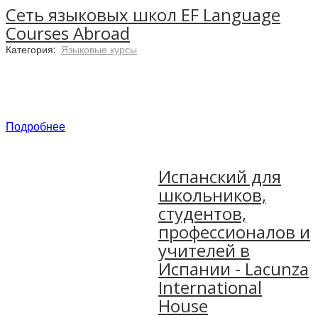
Сеть языковых школ EF Language
Courses Abroad
Категория:
Языковые курсы
Подробнее
Испанский для
школьников,
студентов,
Сеть языковых школ EF была основана в 1965
профессионалов и
году, и сейчас насчитывает более 50 кампусов
учителей в
по всему миру!
Испании - Lacunza
International
House