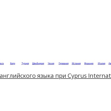
ьта
Кипр
Турция
Швейцария
Чехия
Германия
Испания
Франция
Италия
Ав
нглийского языка при Cyprus Internati