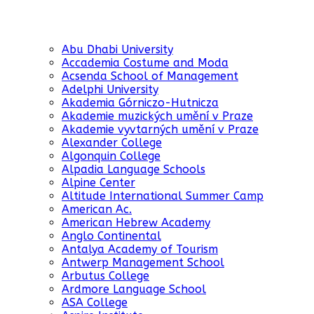
Abu Dhabi University
Accademia Costume and Moda
Acsenda School of Management
Adelphi University
Akademia Górniczo-Hutnicza
Akademie muzických umění v Praze
Akademie vyvtarných umění v Praze
Alexander College
Algonquin College
Alpadia Language Schools
Alpine Center
Altitude International Summer Camp
American Ac.
American Hebrew Academy
Anglo Continental
Antalya Academy of Tourism
Antwerp Management School
Arbutus College
Ardmore Language School
ASA College