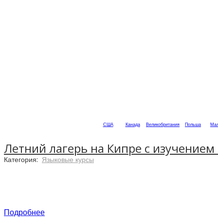
США
Канада
Великобритания
Польша
Мал
Летний лагерь на Кипре с изучением а
Категория:
Языковые курсы
Подробнее