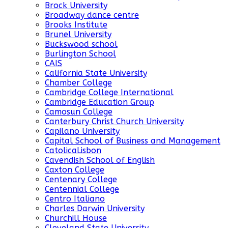
Brock University
Broadway dance centre
Brooks Institute
Brunel University
Buckswood school
Burlington School
CAIS
California State University
Chamber College
Cambridge College International
Cambridge Education Group
Camosun College
Canterbury Christ Church University
Capilano University
Capital School of Business and Management
CatolicaLisbon
Cavendish School of English
Caxton College
Centenary College
Centennial College
Centro Italiano
Charles Darwin University
Churchill House
Cleveland State University