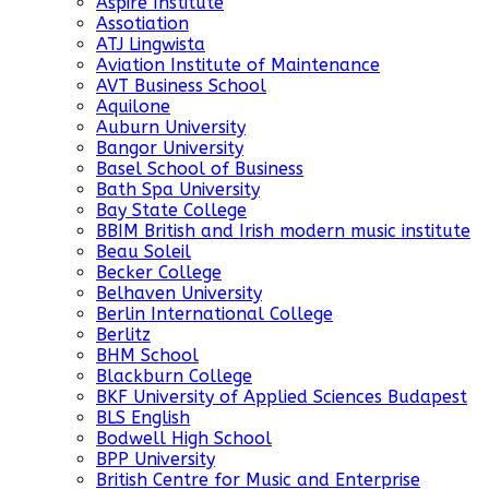
Aspire Institute
Assotiation
ATJ Lingwista
Aviation Institute of Maintenance
AVT Business School
Aquilone
Auburn University
Bangor University
Basel School of Business
Bath Spa University
Bay State College
BBIM British and Irish modern music institute
Beau Soleil
Becker College
Belhaven University
Berlin International College
Berlitz
BHM School
Blackburn College
BKF University of Applied Sciences Budapest
BLS English
Bodwell High School
BPP University
British Centre for Music and Enterprise