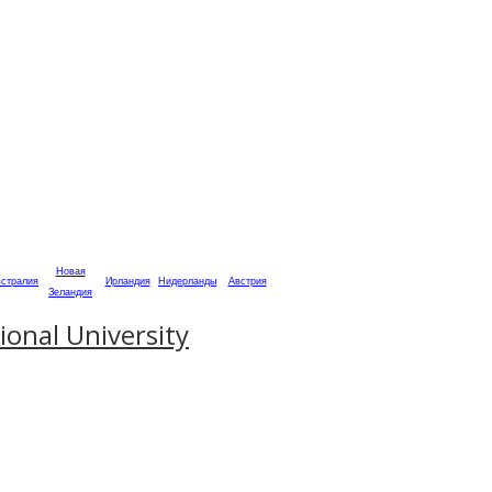
Новая
стралия
Ирландия
Нидерланды
Австрия
Зеландия
onal University