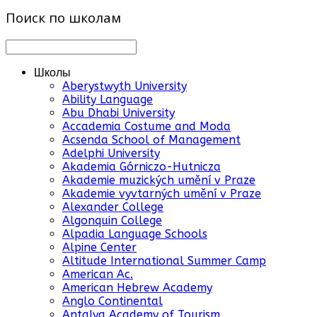
Поиск по школам
Школы
Aberystwyth University
Ability Language
Abu Dhabi University
Accademia Costume and Moda
Acsenda School of Management
Adelphi University
Akademia Górniczo-Hutnicza
Akademie muzických umění v Praze
Akademie vyvtarných umění v Praze
Alexander College
Algonquin College
Alpadia Language Schools
Alpine Center
Altitude International Summer Camp
American Ac.
American Hebrew Academy
Anglo Continental
Antalya Academy of Tourism