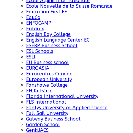
Ecole Alpine Internationale
Ecole Nouvelle de la Suisse Romande
Education First EF
EduCo
ENFOCAMP
Enforex
English Bay College
English Language Center EC
ESERP Business School
ESL Schools
ESLI
EU Business school
EUROASIA
Eurocentres Canada
European University
Fanshawe College
FH Kufstein
Florida International University
FLS International
Fontys University of Applied science
Full Sail University
Galway Business School
Garden School
GenkiJACS