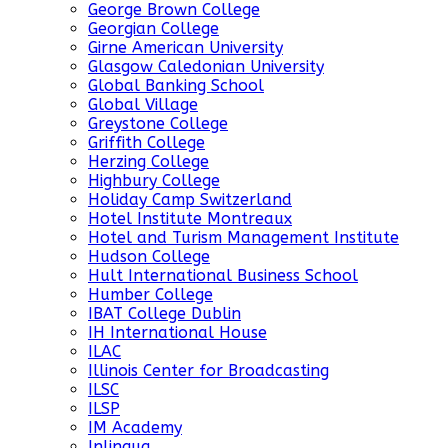
George Brown College
Georgian College
Girne American University
Glasgow Caledonian University
Global Banking School
Global Village
Greystone College
Griffith College
Herzing College
Highbury College
Holiday Camp Switzerland
Hotel Institute Montreaux
Hotel and Turism Management Institute
Hudson College
Hult International Business School
Humber College
IBAT College Dublin
IH International House
ILAC
Illinois Center for Broadcasting
ILSC
ILSP
IM Academy
Inlingua