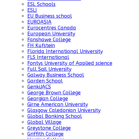
ESL Schools
ESLI
EU Business school
EUROASIA
Eurocentres Canada
European University
Fanshawe College
FH Kufstein
Florida International University
FLS International
Fontys University of Applied science
Full Sail University
Galway Business School
Garden School
GenkiJACS
George Brown College
Georgian College
Girne American University
Glasgow Caledonian University
Global Banking School
Global Village
Greystone College
Griffith College