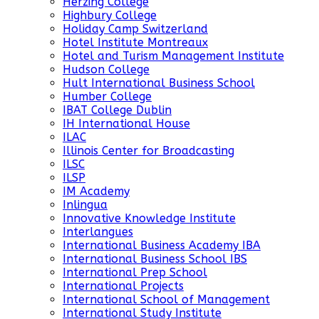
Herzing College
Highbury College
Holiday Camp Switzerland
Hotel Institute Montreaux
Hotel and Turism Management Institute
Hudson College
Hult International Business School
Humber College
IBAT College Dublin
IH International House
ILAC
Illinois Center for Broadcasting
ILSC
ILSP
IM Academy
Inlingua
Innovative Knowledge Institute
Interlangues
International Business Academy IBA
International Business School IBS
International Prep School
International Projects
International School of Management
International Study Institute