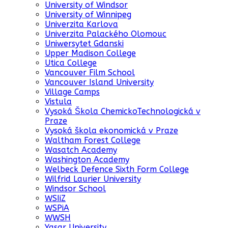
University of Windsor
University of Winnipeg
Univerzita Karlova
Univerzita Palackého Olomouc
Uniwersytet Gdanski
Upper Madison College
Utica College
Vancouver Film School
Vancouver Island University
Village Camps
Vistula
Vysoká Škola ChemickoTechnologická v
Praze
Vysoká škola ekonomická v Praze
Waltham Forest College
Wasatch Academy
Washington Academy
Welbeck Defence Sixth Form College
Wilfrid Laurier University
Windsor School
WSIiZ
WSPiA
WWSH
Yasar University