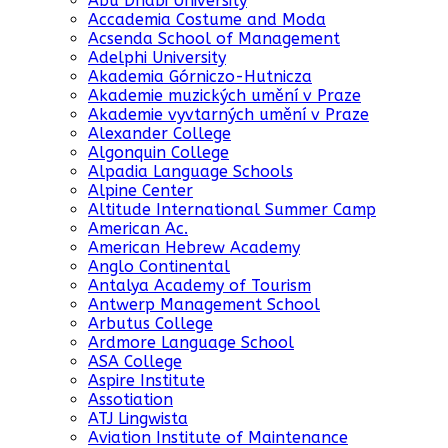
Abu Dhabi University
Accademia Costume and Moda
Acsenda School of Management
Adelphi University
Akademia Górniczo-Hutnicza
Akademie muzických umění v Praze
Akademie vyvtarných umění v Praze
Alexander College
Algonquin College
Alpadia Language Schools
Alpine Center
Altitude International Summer Camp
American Ac.
American Hebrew Academy
Anglo Continental
Antalya Academy of Tourism
Antwerp Management School
Arbutus College
Ardmore Language School
ASA College
Aspire Institute
Assotiation
ATJ Lingwista
Aviation Institute of Maintenance