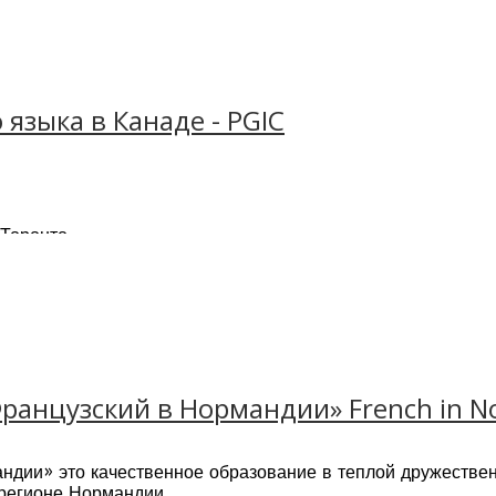
школы, которые оснащены кондиционерами и новейшим о
рные залы
языка в Канаде - PGIC
 Торонто
м обучения в Канаде и дополнительных занятий
ния английского языка
 мероприятия: мастер классы и студенческие клубы
TOEIC, Cambridge (PET, FCE, CAE)
 поступлению в университет
еспроводному интернету и компьютерные лаборатории
ранцузский в Нормандии» French in 
ндии» это качественное образование в теплой дружестве
 регионе Нормандии.