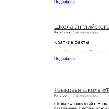
18 учебных аудиторий 
Подробнее
презентаций
Библиотека и компьюте
Школа английского 
Категория:
Языковые курсы
Краткие факты
Два кампуса: Ванкувер,
Широкий выбор програм
Подробнее
20 лет опыты преподава
Бесплатные внеклассные
Аккредитованный центр 
Программы подготовки к
Бесплатный доступ к б
Языковая школа «Ф
Категория:
Языковые курсы
Школа «Французский в Норма
развлечений в историческом