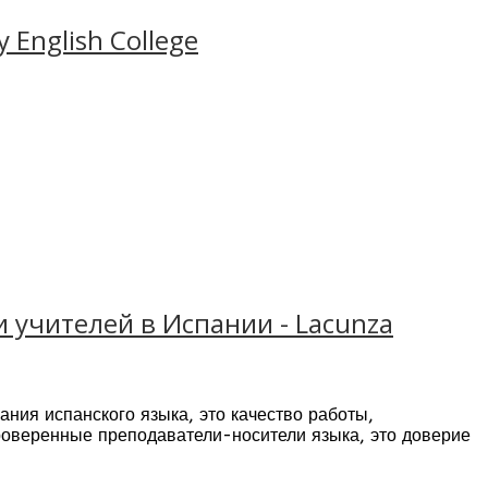
English College
партнеров вуза Колледж Тринити, который является
 учителей в Испании - Lacunza
ния испанского языка, это качество работы,
роверенные преподаватели-носители языка, это доверие