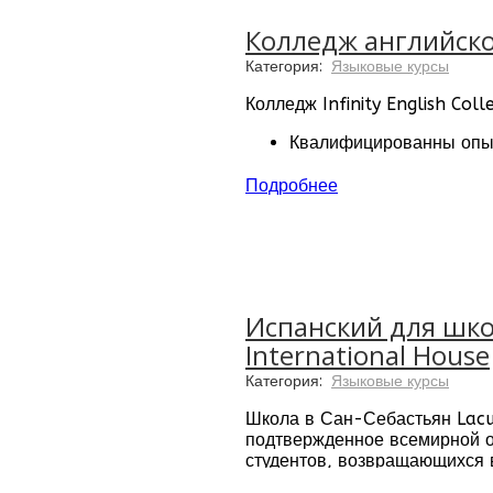
Колледж английског
Категория:
Языковые курсы
Колледж Infinity English Coll
Квалифицированны опы
Широкий выбор учебны
Удобное расположение 
Подробнее
Также студенты могут продол
одним из лучших в мире.
Испанский для шко
International House
Категория:
Языковые курсы
Школа в Сан-Себастьян Lacun
подтвержденное всемирной о
студентов, возвращающихся в