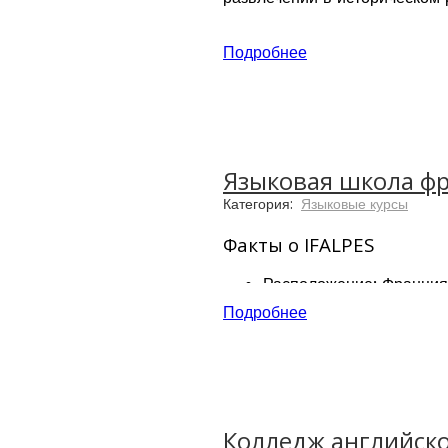
Подробнее
Языковая школа фр
Категория:
Языковые курсы
Факты о IFALPES
Расположение: Франция
Более 20 лет опыта пре
Подробнее
Школа расположена в 5 
Студенты из 50 стран м
Около 200 студентов еж
Аккредитации школы: EA
Компьютерные залы и до
Минимальный возраст ст
Колледж английског