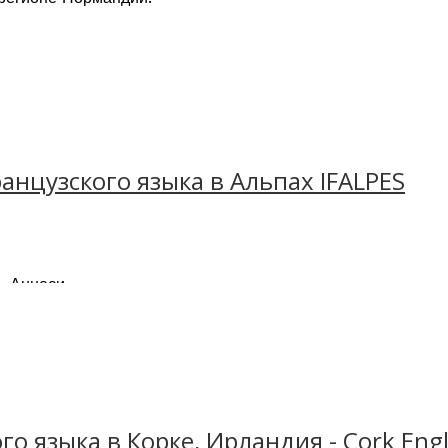
анцузского языка в Альпах IFALPES
, Аннеси.
подавания французского языка, как иностранного
минутах ходьбы от центра города
ира
емесячно поступают в школу изучать французский язык
QUALS, ILAC, Campus France, IPAC
ступ к Wi-Fi
удентов – 18 лет
о языка в Корке, Ирландия - Cork Engli