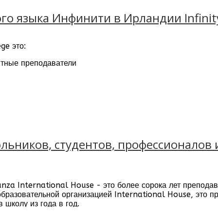
о языка Инфинити в Ирландии Infinity 
ege это:
тные преподаватели
х программ
– центр Дублина
жить свое обучение в одном из партнерских вузов. Среди 
льников, студентов, профессионалов и
za International House - это более сорока лет преподава
бразовательной организацией International House, это п
 школу из года в год.