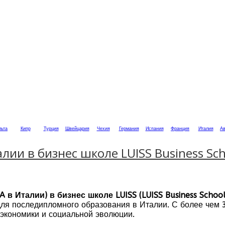
ьта
Кипр
Турция
Швейцария
Чехия
Германия
Испания
Франция
Италия
Ав
лии в бизнес школе LUISS Business Sc
 в Италии) в бизнес школе LUISS (LUISS Business School
ля последипломного образования в Италии. С более чем 3
 экономики и социальной эволюции.