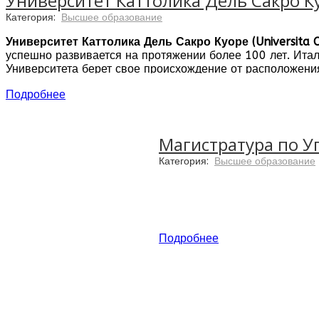
Университет Каттолика Дель Сакро К
Категория:
Высшее образование
Университет Каттолика Дель Сакро Куоре (Universita Ca
успешно развивается на протяжении более 100 лет. Ита
Университета берет свое происхождение от расположени
древних церквей Милана и на его территории века назад
Подробнее
города, всего в нескольких минутах ходьбы от таких ист
Maria delle Grazie (Leonardo da Vinci's Last Supper), Cas
Магистратура по 
Категория:
Высшее образование
Подробнее
Подробнее об университете К
Факультет:
Экономика
Программа:
Специализирова