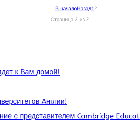
В начало
Назад
1
2
Страница 2 из 2
14 – 2015
в:
70
0 Евро
ожна до 75%!
идет к Вам домой!
верситетов Англии!
ние с представителем Cambridge Educat