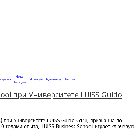
Новая
стралия
Ирландия
Нидерланды
Австрия
Зеландия
hool при Университете LUISS Guido
)
при Университете LUISS Guido Carli, признанна по
0 годами опыта, LUISS Business School играет ключевую