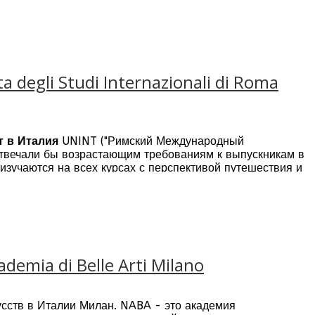
а этику и интернационализацию. Длительные отношения с
твие теории и практики.
egli Studi Internazionali di Roma
т в Италия
UNINT ("Римский Международный
 отвечали бы возрастающим требованиям к выпускникам в
изучаются на всех курсах с перспективой путешествия и
mia di Belle Arti Milano
усств в Италии Милан. NABA - это академия