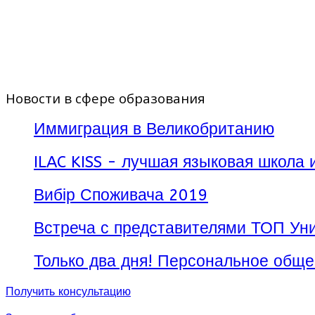
Кампус:
Милан, Италия
Язык обучения:
Английский
Длительность:
Сентябрь 20
Общее количество кредито
Новости в сфере образования
Стоимость обучения:
10 00
Иммиграция в Великобританию
Внимание!!! Стипендия возм
ILAC KISS - лучшая языковая школа 
Вибір Споживача 2019
Встреча с представителями ТОП Уни
Только два дня! Персональное обще
Получить консультацию