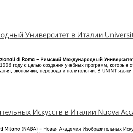
са LUISS Business School проводятся с особым фокусом н
ыми бизнес обществами обуславливают тесное взаимодейс
ный Университет в Италии Universita d
ernazionali di Roma – Римский Международный Университе
 1996 году с целью создания учебных программ, которые
ния, экономики, перевода и политологии. В UNINT языки 
а с иностранными университетами-партнерами.
ельных Искусств в Италии Nuova Accade
ti Milano (NABA) – Новая Академия Изобразительных Иск