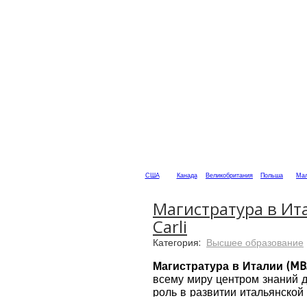
США
Канада
Великобритания
Польша
Мал
Магистратура в Ита
Carli
Категория:
Высшее образование
Магистратура в Италии (MBA
всему миру центром знаний д
роль в развитии итальянской