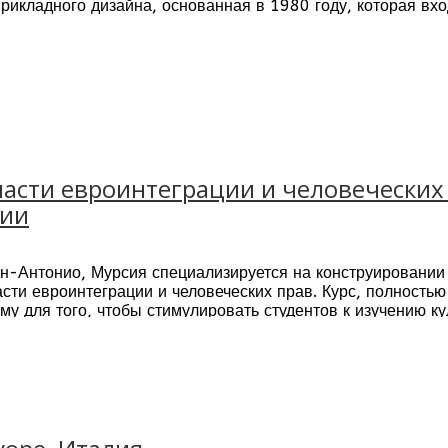
прикладного дизайна, основанная в 1980 году, которая вхо
ся в Милане – итальянском центре бизнеса, дизайна и мо
, которая запустила аккредитованные программы
обучени
иальности, как изобразительное искусство, театральный и
ласти евроинтеграции и человеческих
лии
ан-Антонио, Мурсия специализируется на конструировании
асти евроинтеграции и человеческих прав. Курс, полность
 для того, чтобы стимулировать студентов к изучению к