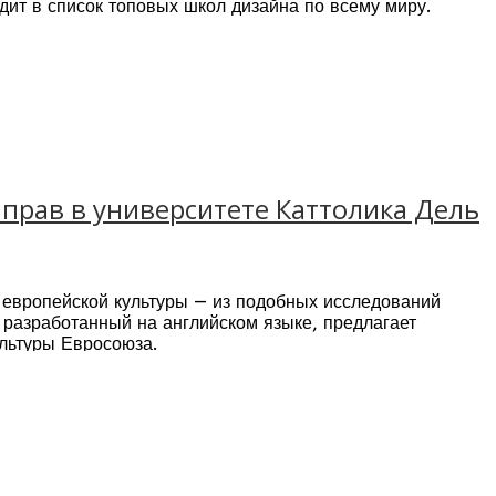
дит в список топовых школ дизайна по всему миру.
ды.
я в Италии
по моде, графике и дизайну, и в настоящее
 выставочный дизайн, графика и мультимедийное
 прав в университете Каттолика Дель
 европейской культуры — из подобных исследований
ю разработанный на английском языке, предлагает
ультуры Евросоюза.