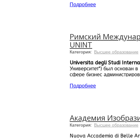
Исследования в Школе бизне
Подробнее
итальянскими и международн
Римский Международ
UNINT
Категория:
Высшее образование
Universita degli Studi Int
Университет") был основан в
сфере бизнес администрирова
участия в программах обмен
Подробнее
Академия Изобразит
Категория:
Высшее образование
Nuova Accademia di Belle Ar