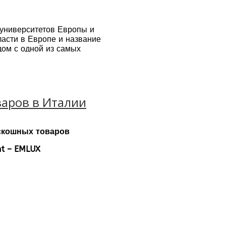
 университетов Европы и
ласти в Европе и название
дом с одной из самых
самом центре оживленного
тей как: Duomo, Santa
аров в Италии
скошных товаров
nt – EMLUX
ь Сакро Куоре