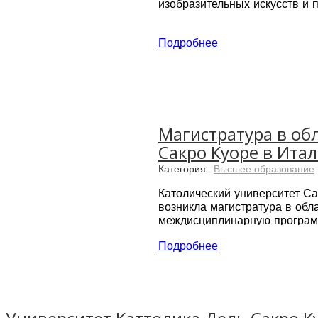
изобразительных искусств и 
Современный кампус находит
Подробнее
NABA стал первой академией
время предлагает такие спец
искусство, мода и дизайн.
Магистратура в об
Сакро Куоре в Ита
Категория:
Высшее образование
Католический университет С
возникла магистратура в обл
междисциплинарную программу
Подробнее