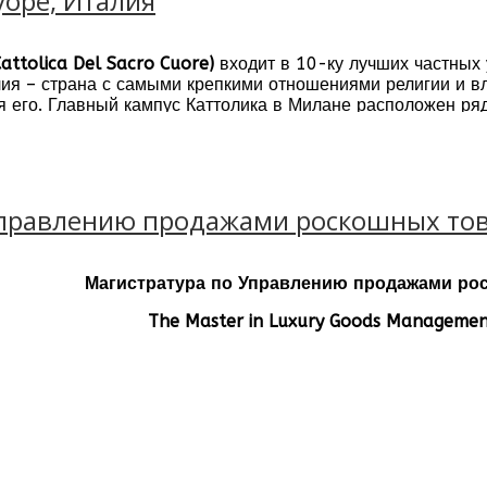
уоре, Италия
ttolica Del Sacro Cuore)
входит в 10-ку лучших частных
лия – страна с самыми крепкими отношениями религии и в
я его. Главный кампус Каттолика в Милане расположен ря
 располагался монастырь. Кампус в Милане находится в 
орических, культурных и религиозных достопримечательнос
tello Sforzesco, и многих других.
Управлению продажами роскошных тов
Магистратура по Управлению продажами ро
The Master in Luxury Goods Manageme
Университет: Университет Каттолика Дел
аттолика в Италии здесь
нная программа диплома