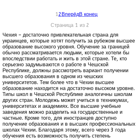
школа получает статус европейского университета. В
студентов на каждое
своей истории вуз был несколько раз закрыт и снова
отделение, тем самым
открыт, часто являлся объектом распрей государства и
1
2
Вперёд
В конец
обеспечивая
церкви. В 1946 году вуз получает имя Франтишека
индивидуальную работу
Палацкого, видного чешского деятеля XIX века.
Страница 1 из 2
педагогов со студентами.
Кроме того, принимаются на
Чехия – достаточно привлекательная страна для
На сегодняшний день Университет Палацкого - один из
обучение в Чехии только
украинцев, которые хотят получить за рубежом высшее
ведущих образовательных центров в Чехии. Небольшой
самые талантливые
образование высокого уровня. Обучение за границей
город Оломоуц под влиянием университета стал по-
абитуриенты.
обычно рассматривается людьми, которые хотели бы
настоящему студенческим. На базе университета
впоследствии работать и жить в этой стране. Те, кто
проходят традиционные студенческие события,
Наряду с художественной
серьезно задумываются о работе в Чешской
фестивали, конференции, концерты и т.д. Университет
составляющей обучения,
Республике, должны рассмотреть вариант получении
имеет партнерские отношения со многими ведущими
Академия одновременно
высшего образования в одном из чешских
вузами мира.
развивает теоретическое
университетов. Тем более что в Чехии высшее
понимание и восприятие
образование находится на достаточно высоком уровне.
художественного творчества
Типы школ в Чешской Республике аналогичны школам
сквозь призму современных
других стран. Молодежь может учиться в техникумах,
тенденций. Руководство
университетах и академиях. Все высшие учебные
Академии стремится
заведения можно разделить на государственные и
охватить весь спектр
частные. Кроме того, для иностранцев доступно
современных
получение образования и в высших профессиональных
художественных
школах Чехии. Благодаря этому, всего через 3 года
мероприятий, и дать
обучения есть возможность получить степень