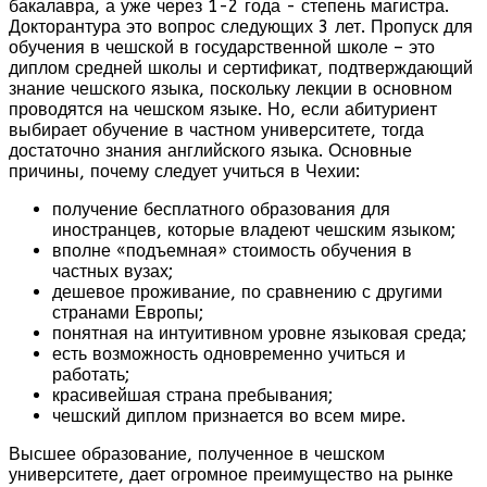
возможность своим
бакалавра, а уже через 1-2 года - степень магистра.
студентам найти себя в
Докторантура это вопрос следующих 3 лет. Пропуск для
открытой структуре
обучения в чешской в государственной школе – это
различных студий ВУЗа,
диплом средней школы и сертификат, подтверждающий
профильных дисциплинах и
знание чешского языка, поскольку лекции в основном
под чутким руководством
проводятся на чешском языке. Но, если абитуриент
квалифицированных
выбирает обучение в частном университете, тогда
специалистов
достаточно знания английского языка. Основные
преподавателей. Академия
причины, почему следует учиться в Чехии:
изобразительных искусств
поощряет открытость,
получение бесплатного образования для
множественность и гибкость
иностранцев, которые владеют чешским языком;
в развитии внутреннего
вполне «подъемная» стоимость обучения в
мира, основываясь на
частных вузах;
принципах независимости и
дешевое проживание, по сравнению с другими
свободы творчества,
странами Европы;
указанных в
понятная на интуитивном уровне языковая среда;
самоуправления научного
есть возможность одновременно учиться и
сообщества.
работать;
красивейшая страна пребывания;
Язык обучения:
желающие
чешский диплом признается во всем мире.
учится в Академии должны
соответствовать
Высшее образование, полученное в чешском
вступительным
университете, дает огромное преимущество на рынке