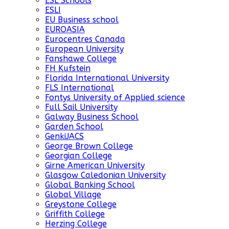
ESL Schools
ESLI
EU Business school
EUROASIA
Eurocentres Canada
European University
Fanshawe College
FH Kufstein
Florida International University
FLS International
Fontys University of Applied science
Full Sail University
Galway Business School
Garden School
GenkiJACS
George Brown College
Georgian College
Girne American University
Glasgow Caledonian University
Global Banking School
Global Village
Greystone College
Griffith College
Herzing College