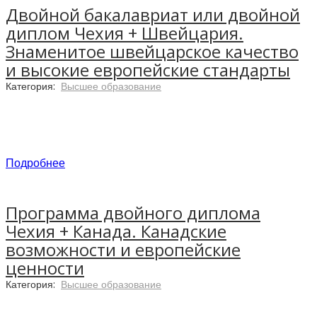
Двойной бакалавриат или двойной
диплом Чехия + Швейцария.
Знаменитое швейцарское качество
и высокие европейские стандарты
Категория:
Высшее образование
Подробнее
Программа двойного диплома
Чехия + Канада. Канадские
возможности и европейские
ценности
Уникальная программа от престижных
европейских ВУЗов: Чешского Аграрного
Категория:
Высшее образование
Университета и одной из бизнес-школ
Швейцарской Образовательной Группы SEG