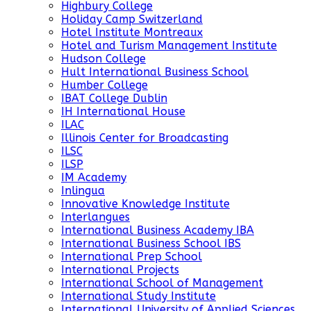
Highbury College
Holiday Camp Switzerland
Hotel Institute Montreaux
Hotel and Turism Management Institute
Hudson College
Hult International Business School
Humber College
IBAT College Dublin
IH International House
ILAC
Illinois Center for Broadcasting
ILSC
ILSP
IM Academy
Inlingua
Innovative Knowledge Institute
Interlangues
International Business Academy IBA
International Business School IBS
International Prep School
International Projects
International School of Management
International Study Institute
International University of Applied Sciences