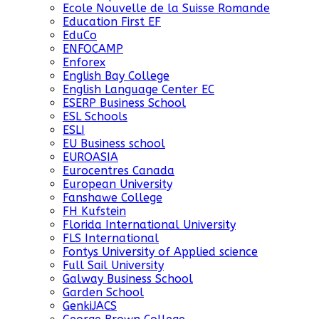
Ecole Nouvelle de la Suisse Romande
Education First EF
EduCo
ENFOCAMP
Enforex
English Bay College
English Language Center EC
ESERP Business School
ESL Schools
ESLI
EU Business school
EUROASIA
Eurocentres Canada
European University
Fanshawe College
FH Kufstein
Florida International University
FLS International
Fontys University of Applied science
Full Sail University
Galway Business School
Garden School
GenkiJACS