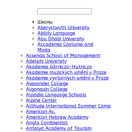
Школы
Aberystwyth University
Ability Language
Abu Dhabi University
Accademia Costume and
Moda
Acsenda School of Management
Adelphi University
Akademia Górniczo-Hutnicza
Akademie muzických umění v Praze
Akademie vyvtarných umění v Praze
Alexander College
Algonquin College
Alpadia Language Schools
Alpine Center
Altitude International Summer Camp
American Ac.
American Hebrew Academy
Anglo Continental
Antalya Academy of Tourism