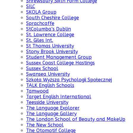
Shrewsbury Sixth Form College
SILC
SKOLA Group
South Cheshire College
Sprachcaffe
StColumba’s Dublin
St. Lawrence College
St. Giles Int.
St Thomas University
Stony Brook University
Student Management Group
Sussex Coast College Hastings
Sussex School
Swansea University
Szkoła Wyższa Psychologii Społecznej
TALK English Schools
Tamwood
Target English International
Teesside University
The Language Explorer
The Language Gallery
The London School of Beauty and MakeUp
The New School
The Otomotif College