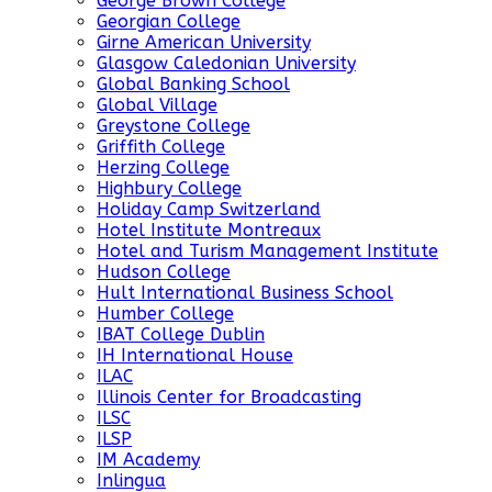
George Brown College
Georgian College
Girne American University
Glasgow Caledonian University
Global Banking School
Global Village
Greystone College
Griffith College
Herzing College
Highbury College
Holiday Camp Switzerland
Hotel Institute Montreaux
Hotel and Turism Management Institute
Hudson College
Hult International Business School
Humber College
IBAT College Dublin
IH International House
ILAC
Illinois Center for Broadcasting
ILSC
ILSP
IM Academy
Inlingua