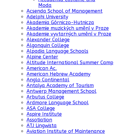
Moda
Acsenda School of Management
Adelphi University
Akademia Górniczo-Hutnicza
Akademie muzických umění v Praze
Akademie vyvtarných umění v Praze
Alexander College
Algonquin College
Alpadia Language Schools
Alpine Center
Altitude International Summer Camp
American Ac.
American Hebrew Academy
Anglo Continental
Antalya Academy of Tourism
Antwerp Management School
Arbutus College
Ardmore Language School
ASA College
Aspire Institute
Assotiation
ATJ Lingwista
Aviation Institute of Maintenance