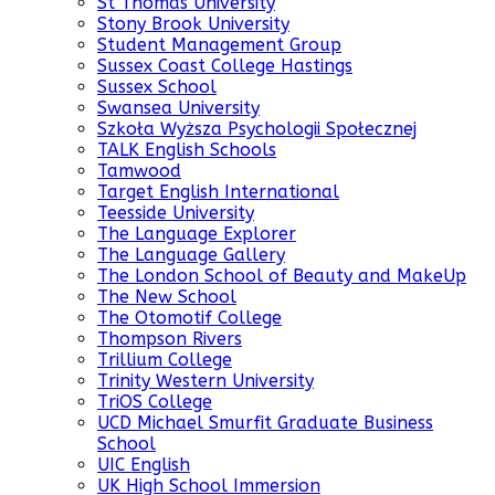
St Thomas University
Stony Brook University
Student Management Group
Sussex Coast College Hastings
Sussex School
Swansea University
Szkoła Wyższa Psychologii Społecznej
TALK English Schools
Tamwood
Target English International
Teesside University
The Language Explorer
The Language Gallery
The London School of Beauty and MakeUp
The New School
The Otomotif College
Thompson Rivers
Trillium College
Trinity Western University
TriOS College
UCD Michael Smurfit Graduate Business
School
UIC English
UK High School Immersion