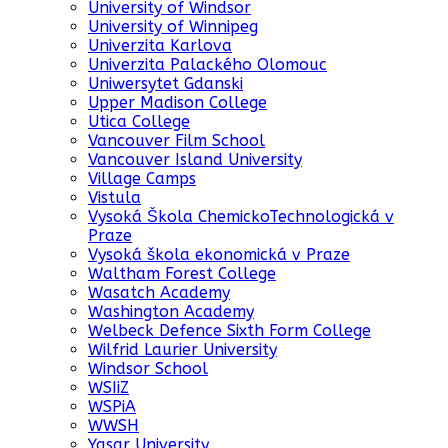
University of Windsor
University of Winnipeg
Univerzita Karlova
Univerzita Palackého Olomouc
Uniwersytet Gdanski
Upper Madison College
Utica College
Vancouver Film School
Vancouver Island University
Village Camps
Vistula
Vysoká Škola ChemickoTechnologická v
Praze
Vysoká škola ekonomická v Praze
Waltham Forest College
Wasatch Academy
Washington Academy
Welbeck Defence Sixth Form College
Wilfrid Laurier University
Windsor School
WSIiZ
WSPiA
WWSH
Yasar University