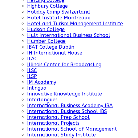
Herzing College
Highbury College
Holiday Camp Switzerland
Hotel Institute Montreaux
Hotel and Turism Management Institute
Hudson College
Hult International Business School
Humber College
IBAT College Dublin
IH International House
ILAC
Illinois Center for Broadcasting
ILSC
ILSP
IM Academy
Inlingua
Innovative Knowledge Institute
Interlangues
International Business Academy IBA
International Business School IBS
International Prep School
International Projects
International School of Management
International Study Institute