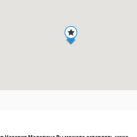
ыв Назария Малетича Вы можете оставлять ниже