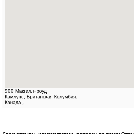
900 Макгилл-роуд
Камлупс,
Британская Колумбия
.
Канада
,
Свои отзывы, комментарии, вопросы по теме: Отз