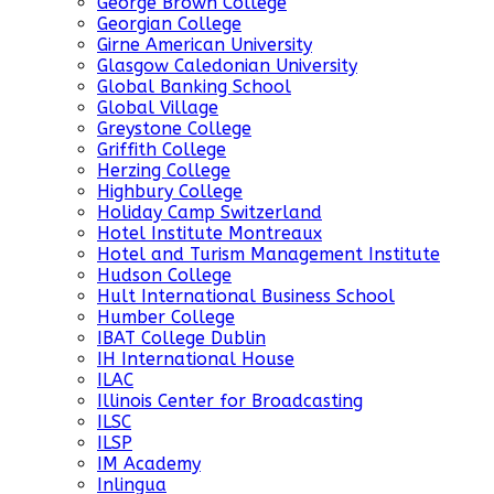
George Brown College
Georgian College
Girne American University
Glasgow Caledonian University
Global Banking School
Global Village
Greystone College
Griffith College
Herzing College
Highbury College
Holiday Camp Switzerland
Hotel Institute Montreaux
Hotel and Turism Management Institute
Hudson College
Hult International Business School
Humber College
IBAT College Dublin
IH International House
ILAC
Illinois Center for Broadcasting
ILSC
ILSP
IM Academy
Inlingua