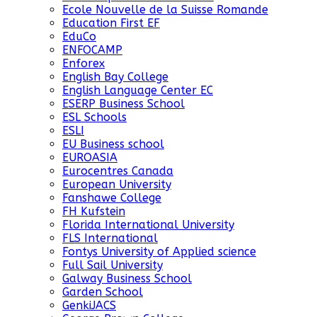
Ecole Nouvelle de la Suisse Romande
Education First EF
EduCo
ENFOCAMP
Enforex
English Bay College
English Language Center EC
ESERP Business School
ESL Schools
ESLI
EU Business school
EUROASIA
Eurocentres Canada
European University
Fanshawe College
FH Kufstein
Florida International University
FLS International
Fontys University of Applied science
Full Sail University
Galway Business School
Garden School
GenkiJACS