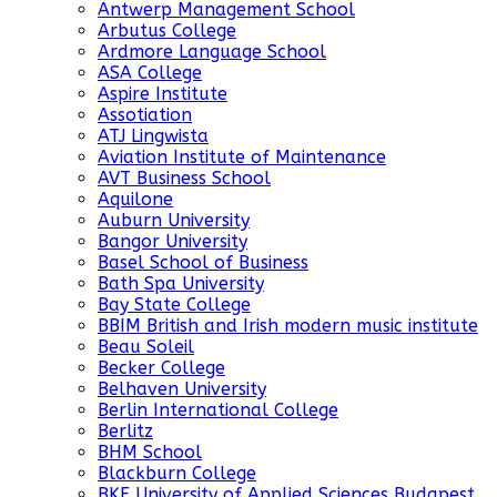
Antwerp Management School
Arbutus College
Ardmore Language School
ASA College
Aspire Institute
Assotiation
ATJ Lingwista
Aviation Institute of Maintenance
AVT Business School
Aquilone
Auburn University
Bangor University
Basel School of Business
Bath Spa University
Bay State College
BBIM British and Irish modern music institute
Beau Soleil
Becker College
Belhaven University
Berlin International College
Berlitz
BHM School
Blackburn College
BKF University of Applied Sciences Budapest