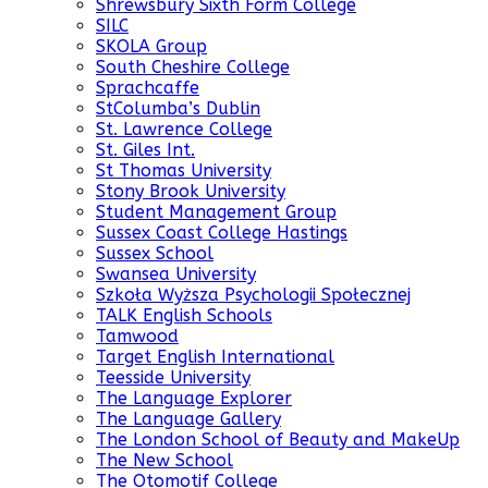
Shrewsbury Sixth Form College
SILC
SKOLA Group
South Cheshire College
Sprachcaffe
StColumba’s Dublin
St. Lawrence College
St. Giles Int.
St Thomas University
Stony Brook University
Student Management Group
Sussex Coast College Hastings
Sussex School
Swansea University
Szkoła Wyższa Psychologii Społecznej
TALK English Schools
Tamwood
Target English International
Teesside University
The Language Explorer
The Language Gallery
The London School of Beauty and MakeUp
The New School
The Otomotif College