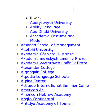
Школы
Aberystwyth University
Ability Language
Abu Dhabi University
Accademia Costume and
Moda
Acsenda School of Management
Adelphi University
Akademia Górniczo-Hutnicza
Akademie muzických umění v Praze
Akademie vyvtarných umění v Praze
Alexander College
Algonquin College
Alpadia Language Schools
Alpine Center
Altitude International Summer Camp
American Ac.
American Hebrew Academy
Anglo Continental
Antalya Academy of Tourism