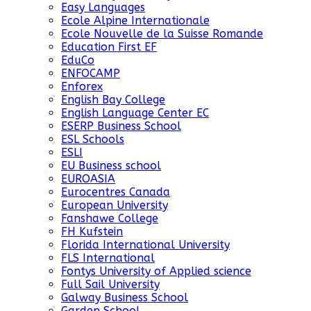
Easy Languages
Ecole Alpine Internationale
Ecole Nouvelle de la Suisse Romande
Education First EF
EduCo
ENFOCAMP
Enforex
English Bay College
English Language Center EC
ESERP Business School
ESL Schools
ESLI
EU Business school
EUROASIA
Eurocentres Canada
European University
Fanshawe College
FH Kufstein
Florida International University
FLS International
Fontys University of Applied science
Full Sail University
Galway Business School
Garden School