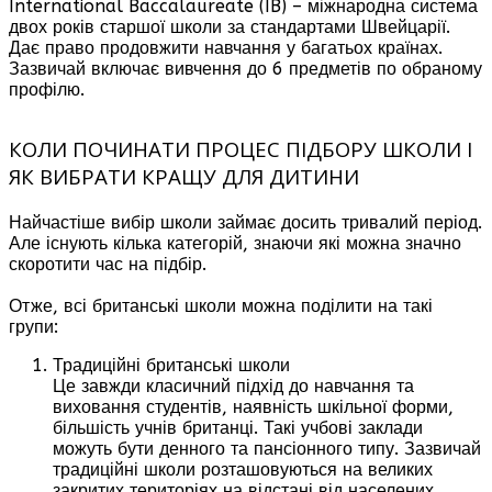
International Baccalaureate (IB) – міжнародна система
двох років старшої школи за стандартами Швейцарії.
Дає право продовжити навчання у багатьох країнах.
Зазвичай включає вивчення до 6 предметів по обраному
профілю.
КОЛИ ПОЧИНАТИ ПРОЦЕС ПІДБОРУ ШКОЛИ І
ЯК ВИБРАТИ КРАЩУ ДЛЯ ДИТИНИ
Найчастіше вибір школи займає досить тривалий період.
Але існують кілька категорій, знаючи які можна значно
скоротити час на підбір.
Отже, всі британські школи можна поділити на такі
групи:
Традиційні британські школи
Це завжди класичний підхід до навчання та
виховання студентів, наявність шкільної форми,
більшість учнів британці. Такі учбові заклади
можуть бути денного та пансіонного типу. Зазвичай
традиційні школи розташовуються на великих
закритих територіях на відстані від населених