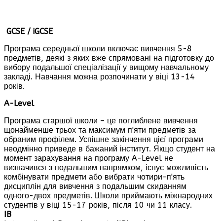
GCSE / iGCSE
Програма середньої школи включає вивчення 5-8
предметів, деякі з яких вже спрямовані на підготовку до
вибору подальшої спеціалізації у вищому навчальному
закладі. Навчання можна розпочинати у віці 13-14
років.
A-L
evel
Програма старшої школи – це поглиблене вивчення
щонайменше трьох та максимум п'яти предметів за
обраним профілем. Успішне закінчення цієї програми
неодмінно приведе в бажаний інститут. Якщо студент на
момент зарахування на програму A-Level не
визначився з подальшим напрямком, існує можливість
комбінувати предмети або вибрати чотири-п'ять
дисциплін для вивчення з подальшим скиданням
одного-двох предметів. Школи приймають міжнародних
студентів у віці 15-17 років, після 10 чи 11 класу.
IB