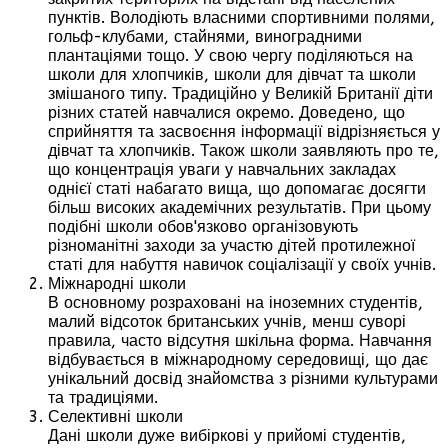
пунктів. Володіють власними спортивними полями,
гольф-клубами, стайнями, виноградними
плантаціями тощо. У свою чергу поділяються на
школи для хлопчиків, школи для дівчат та школи
змішаного типу. Традиційно у Великій Британії діти
різних статей навчалися окремо. Доведено, що
сприйняття та засвоєння інформації відрізняється у
дівчат та хлопчиків. Також школи заявляють про те,
що концентрація уваги у навчальних закладах
однієї статі набагато вища, що допомагає досягти
більш високих академічних результатів. При цьому
подібні школи обов'язково організовують
різноманітні заходи за участю дітей протилежної
статі для набуття навичок соціалізації у своїх учнів.
Міжнародні школи
В основному розраховані на іноземних студентів,
малий відсоток британських учнів, менш суворі
правила, часто відсутня шкільна форма. Навчання
відбувається в міжнародному середовищі, що дає
унікальний досвід знайомства з різними культурами
та традиціями.
Селективні школи
Дані школи дуже вибіркові у прийомі студентів,