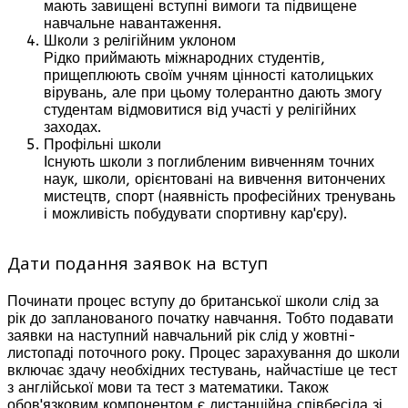
мають завищені вступні вимоги та підвищене
навчальне навантаження.
Школи з релігійним уклоном
Рідко приймають міжнародних студентів,
прищеплюють своїм учням цінності католицьких
вірувань, але при цьому толерантно дають змогу
студентам відмовитися від участі у релігійних
заходах.
Профільні школи
Існують школи з поглибленим вивченням точних
наук, школи, орієнтовані на вивчення витончених
мистецтв, спорт (наявність професійних тренувань
і можливість побудувати спортивну кар'єру).
Дати подання заявок на вступ
Починати процес вступу до британської школи слід за
рік до запланованого початку навчання. Тобто подавати
заявки на наступний навчальний рік слід у жовтні-
листопаді поточного року. Процес зарахування до школи
включає здачу необхідних тестувань, найчастіше це тест
з англійської мови та тест з математики. Також
обов'язковим компонентом є дистанційна співбесіда зі