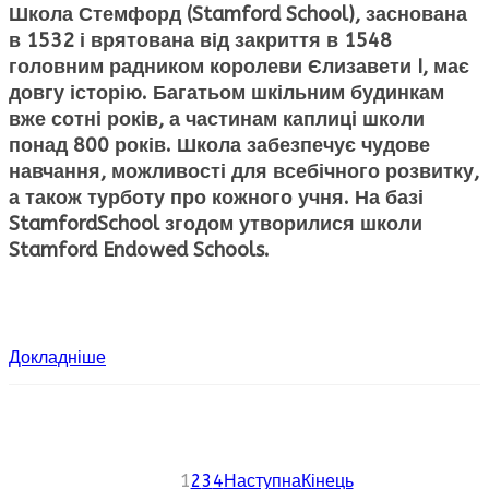
Школа Стемфорд (Stamford
School
)
, заснована
в 1532 і врятована від закриття в 1548
головним радником королеви Єлизавети I, має
довгу історію. Багатьом шкільним будинкам
вже сотні років, а частинам каплиці школи
понад 800 років. Школа забезпечує чудове
навчання, можливості для всебічного розвитку,
а також турботу про кожного учня. На базі
StamfordSchool згодом утворилися школи
Stamford
Endowed
Schools
.
Докладніше
1
2
3
4
Наступна
Кінець