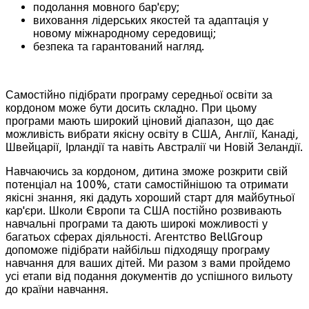
подолання мовного бар'єру;
виховання лідерських якостей та адаптація у
новому міжнародному середовищі;
безпека та гарантований нагляд.
Самостійно підібрати програму середньої освіти за
кордоном може бути досить складно. При цьому
програми мають широкий ціновий діапазон, що дає
можливість вибрати якісну освіту в США, Англії, Канаді,
Швейцарії, Ірландії та навіть Австралії чи Новій Зеландії.
Навчаючись за кордоном, дитина зможе розкрити свій
потенціал на 100%, стати самостійнішою та отримати
якісні знання, які дадуть хороший старт для майбутньої
кар'єри. Школи Європи та США постійно розвивають
навчальні програми та дають широкі можливості у
багатьох сферах діяльності. Агентство BellGroup
допоможе підібрати найбільш підходящу програму
навчання для ваших дітей. Ми разом з вами пройдемо
усі етапи від подання документів до успішного вильоту
до країни навчання.