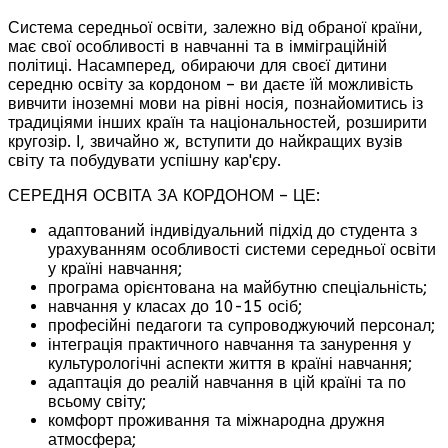
Система середньої освіти, залежно від обраної країни,
має свої особливості в навчанні та в імміграційній
політиці. Насамперед, обираючи для своєї дитини
середню освіту за кордоном – ви даєте їй можливість
вивчити іноземні мови на рівні носія, познайомитись із
традиціями інших країн та національностей, розширити
кругозір. І, звичайно ж, вступити до найкращих вузів
світу та побудувати успішну кар'єру.
СЕРЕДНЯ ОСВІТА ЗА КОРДОНОМ – ЦЕ:
адаптований індивідуальний підхід до студента з
урахуванням особливості системи середньої освіти
у країні навчання;
програма орієнтована на майбутню спеціальність;
навчання у класах до 10-15 осіб;
професійні педагоги та супроводжуючий персонал;
інтеграція практичного навчання та занурення у
культурологічні аспекти життя в країні навчання;
адаптація до реалій навчання в цій країні та по
всьому світу;
комфорт проживання та міжнародна дружня
атмосфера;