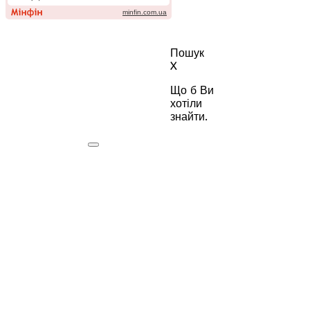
Пошук
X
Що б Ви
хотіли
знайти.