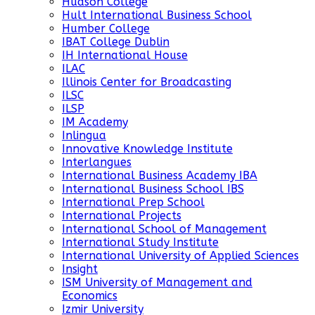
Hudson College
Hult International Business School
Humber College
IBAT College Dublin
IH International House
ILAC
Illinois Center for Broadcasting
ILSC
ILSP
IM Academy
Inlingua
Innovative Knowledge Institute
Interlangues
International Business Academy IBA
International Business School IBS
International Prep School
International Projects
International School of Management
International Study Institute
International University of Applied Sciences
Insight
ISM University of Management and
Economics
Izmir University