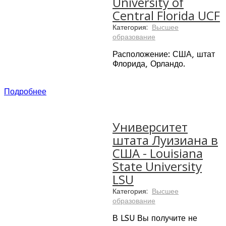
University of
Central Florida UCF
Категория:
Высшее
образование
Расположение: США, штат
Флорида, Орландо.
Количество студентов:
66,273
Подробнее
Университет расположен в
Орландо, городе, который
Университет
является центром развития
штата Луизиана в
научных, медицинских и
других инновационных
США - Louisiana
технологий.
State University
Цели университета:
LSU
качественное бакалаврское
Категория:
Высшее
и магистерское образование
образование
в США; развитие научной и
творческой деятельности, а
В LSU Вы получите не
также помощь в