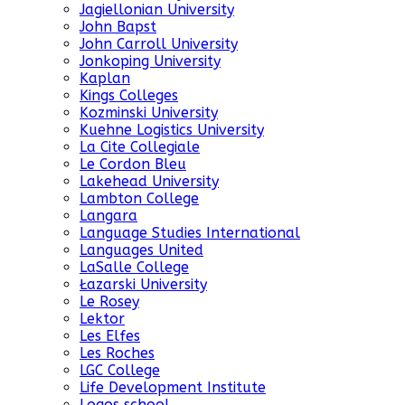
Jagiellonian University
John Bapst
John Carroll University
Jonkoping University
Kaplan
Kings Colleges
Kozminski University
Kuehne Logistics University
La Cite Collegiale
Le Cordon Bleu
Lakehead University
Lambton College
Langara
Language Studies International
Languages United
LaSalle College
Łazarski University
Le Rosey
Lektor
Les Elfes
Les Roches
LGC College
Life Development Institute
Logos school