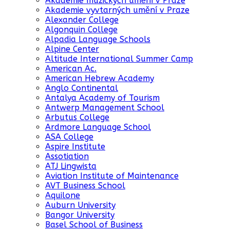
Akademie muzických umění v Praze
Akademie vyvtarných umění v Praze
Alexander College
Algonquin College
Alpadia Language Schools
Alpine Center
Altitude International Summer Camp
American Ac.
American Hebrew Academy
Anglo Continental
Antalya Academy of Tourism
Antwerp Management School
Arbutus College
Ardmore Language School
ASA College
Aspire Institute
Assotiation
ATJ Lingwista
Aviation Institute of Maintenance
AVT Business School
Aquilone
Auburn University
Bangor University
Basel School of Business