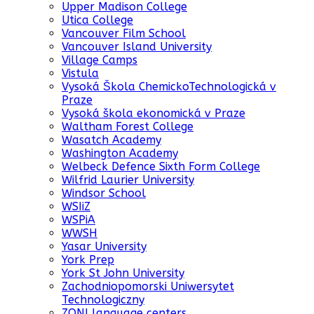
Upper Madison College
Utica College
Vancouver Film School
Vancouver Island University
Village Camps
Vistula
Vysoká Škola ChemickoTechnologická v
Praze
Vysoká škola ekonomická v Praze
Waltham Forest College
Wasatch Academy
Washington Academy
Welbeck Defence Sixth Form College
Wilfrid Laurier University
Windsor School
WSIiZ
WSPiA
WWSH
Yasar University
York Prep
York St John University
Zachodniopomorski Uniwersytet
Technologiczny
ZONI language centers