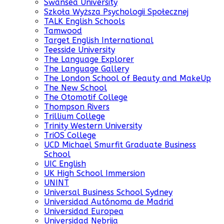
Swansea University
Szkoła Wyższa Psychologii Społecznej
TALK English Schools
Tamwood
Target English International
Teesside University
The Language Explorer
The Language Gallery
The London School of Beauty and MakeUp
The New School
The Otomotif College
Thompson Rivers
Trillium College
Trinity Western University
TriOS College
UCD Michael Smurfit Graduate Business
School
UIC English
UK High School Immersion
UNINT
Universal Business School Sydney
Universidad Autónoma de Madrid
Universidad Europea
Universidad Nebrija