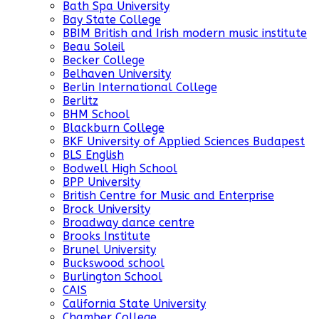
Bath Spa University
Bay State College
BBIM British and Irish modern music institute
Beau Soleil
Becker College
Belhaven University
Berlin International College
Berlitz
BHM School
Blackburn College
BKF University of Applied Sciences Budapest
BLS English
Bodwell High School
BPP University
British Centre for Music and Enterprise
Brock University
Broadway dance centre
Brooks Institute
Brunel University
Buckswood school
Burlington School
CAIS
California State University
Chamber College