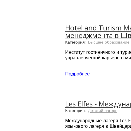
Hotel Institute Montreux пр
Hotel Institute Montreux бы
программ и предоставила пол
Hotel and Turism M
студень смогли за дополните
менеджмента в Ш
Швейцарской образовательной
Категория:
Высшее образование
Институт гостиничного и тур
управленческой карьере в ми
Институт включает пять це
Подробнее
Школа Международного 
Международный исследо
Международный центр т
Центр карьерного мене
Центр кулинарного мен
Les Elfes - Между
Миссия института
- «Приход
Категория:
Детский лагерь
Международные лагеря Les El
языкового лагеря в Швейцар