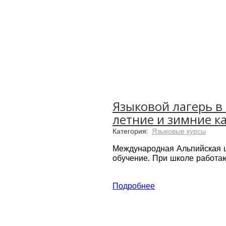
Языковой лагерь в 
летние и зимние к
Категория:
Языковые курсы
Международная Альпийская шк
обучение. При школе работаю
Благодаря теплой домашней а
позволяет детям быстро прив
Подробнее
применяет методику обучения
Основные принципы методики
развивающей среды, в которо