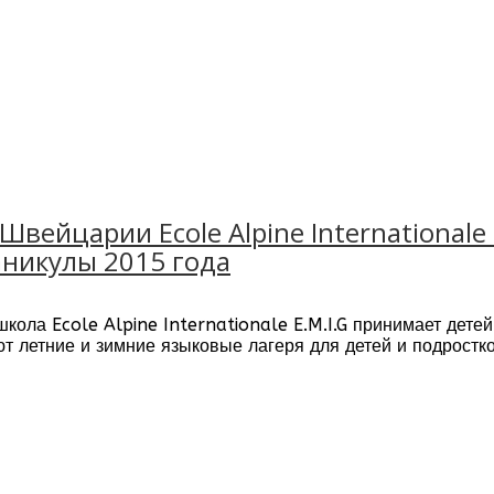
Швейцарии Ecole Alpine Internationale
аникулы 2015 года
ола Ecole Alpine Internationale E.M.I.G принимает детей
т летние и зимние языковые лагеря для детей и подростков
тмосфере частная школа и языковые лагеря E.M.I.G реком
ыкнуть к новым условиям и получать удовольствие от уче
 и развития Монтессори, основанную на индивидуальном п
 Монтессори – игровая форма обучения и самостоятельн
й ребенок сможет и захочет проявить свои индивидуальны