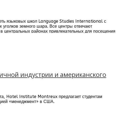
.
еть языковых школ Language Studies International с
х уголков земного шара. Все центры отвечают
 в центральных районах привлекательных для посещения
иничной индустрии и американского
а, Hotel Institute Montreux предлагает студентам
ацией «менеджмент» в США.
ошном месте в Швейцарской Ривьере проходит Джазовый
ского международного аэропорта.