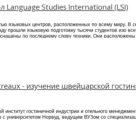
тоит в руководстве самостоятельной деятельностью ребенка
Language Studies International (LSI)
тью языковых центров, расположенных по всему миру. В с
ду прошли языковую подготовку тысячи студентов изо все
снащены по последнему слову техники. Они расположены
ontreaux - изучение швейцарской гост
 институт гостиничной индустрии и отельного менеджмент
о с университетом Норвуд, ведущим ВУЗом со специализ
нтрё, на берегу Женевского озера в Альпах. В этом роск
кий городок находится лишь в одном часу езды от Женев