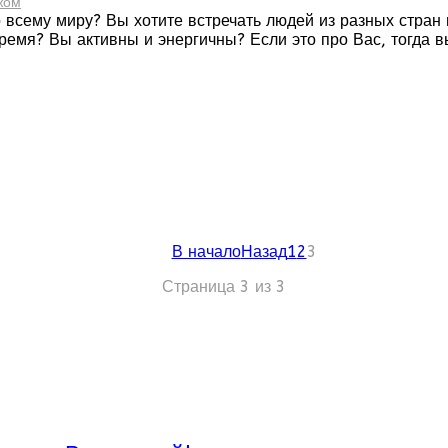
жом
 всему миру? Вы хотите встречать людей из разных стран 
время? Вы активны и энергичны? Если это про Вас, тогда 
В начало
Назад
1
2
3
Страница 3 из 3