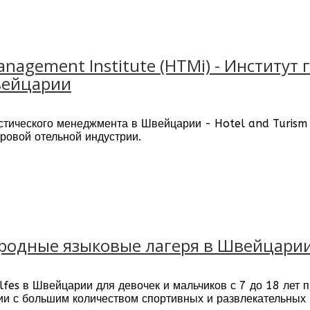
инимает 550 студентов более 60-ти национальностей кажды
л основан в 1985 году, в 1992 году Швейцарская ассоциац
ную аккредитацию. В 2002 году было налажено партнерст
anagement Institute (HTMi) - Институт
льный семестр (3+1) получить американскую степень. В тот
вейцарии
 группы. В 2006 году к вузу приходит признание со сто
истического менеджмента в Швейцарии - Hotel and Turism 
ровой отельной индустрии.
нтров:
отельного и туристического менеджмента
вательский центр гостиничного бизнеса
ренингов по организации мероприятий
джмента
еджмента
народные языковые лагеря в Швейцари
и студентом, становись менеджером».
fes в Швейцарии для девочек и мальчиков с 7 до 18 лет п
ии с большим количеством спортивных и развлекательных