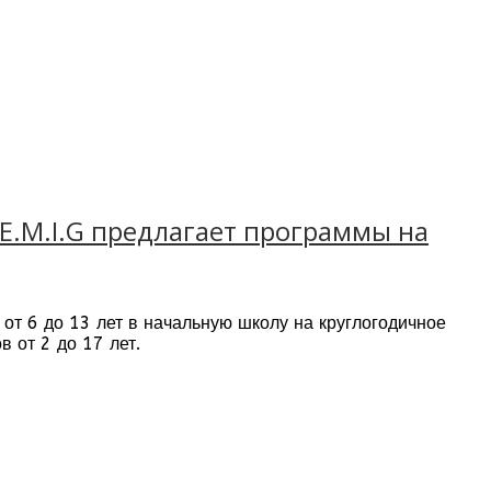
 E.M.I.G предлагает программы на
 от 6 до 13 лет в начальную школу на круглогодичное
 от 2 до 17 лет.
ендуются для детей от 2 до 13 лет, семейная атмосфера
бы и занятий спортом. Школа
одходе к ребенку.
ое выполнение упражнений, создание специальной
е способности, сможет сам увидеть и исправить свои