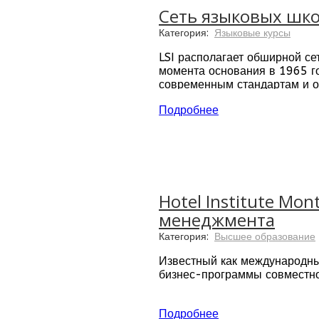
ошибки, а роль педагога сос
Сеть языковых школ 
Категория:
Языковые курсы
LSI располагает обширной се
момента основания в 1965 го
современным стандартам и о
городов.
Подробнее
Hotel Institute M
менеджмента
Категория:
Высшее образование
Известный как международный
бизнес-программы совместн
ВУЗ расположен в центре Мо
фестиваль Монтрё. Студенчес
Подробнее