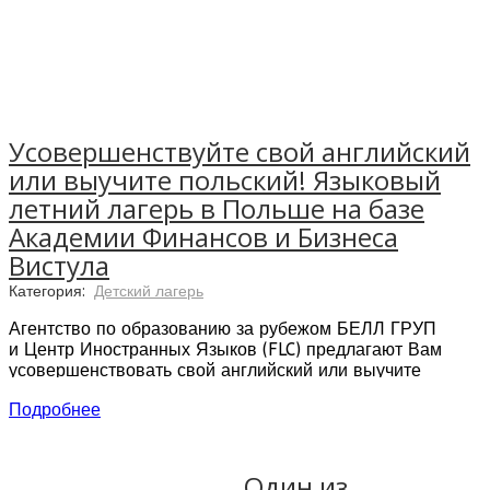
Усовершенствуйте свой английский
или выучите польский! Языковый
летний лагерь в Польше на базе
Академии Финансов и Бизнеса
Вистула
Категория:
Детский лагерь
Агентство по образованию за рубежом БЕЛЛ ГРУП
и Центр Иностранных Языков (FLC) предлагают Вам
усовершенствовать свой английский или выучите
польский! Языковый летний лагерь в Польше на базе
Подробнее
Академии Финансов и Бизнеса Вистула
Расположение языковых летних курсов:
Варшава -
Польша
Один из