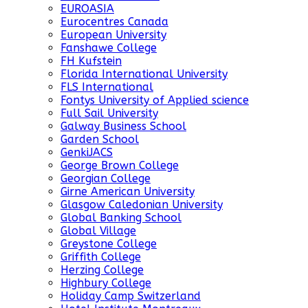
EUROASIA
Eurocentres Canada
European University
Fanshawe College
FH Kufstein
Florida International University
FLS International
Fontys University of Applied science
Full Sail University
Galway Business School
Garden School
GenkiJACS
George Brown College
Georgian College
Girne American University
Glasgow Caledonian University
Global Banking School
Global Village
Greystone College
Griffith College
Herzing College
Highbury College
Holiday Camp Switzerland