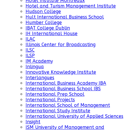
Hotel Institute Montreaux
Hotel and Turism Management Institute
Hudson College
Hult International Business School
Humber College
IBAT College Dublin
IH International House
ILAC
Illinois Center for Broadcasting
ILSC
ILSP
IM Academy
Inlingua
Innovative Knowledge Institute
Interlangues
International Business Academy IBA
International Business School IBS
International Prep School
International Projects
International School of Management
International Study Institute
International University of Applied Sciences
Insight
ISM University of Management and