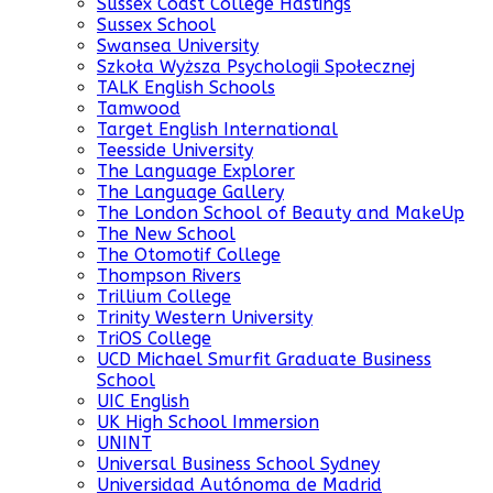
Sussex Coast College Hastings
Sussex School
Swansea University
Szkoła Wyższa Psychologii Społecznej
TALK English Schools
Tamwood
Target English International
Teesside University
The Language Explorer
The Language Gallery
The London School of Beauty and MakeUp
The New School
The Otomotif College
Thompson Rivers
Trillium College
Trinity Western University
TriOS College
UCD Michael Smurfit Graduate Business
School
UIC English
UK High School Immersion
UNINT
Universal Business School Sydney
Universidad Autónoma de Madrid