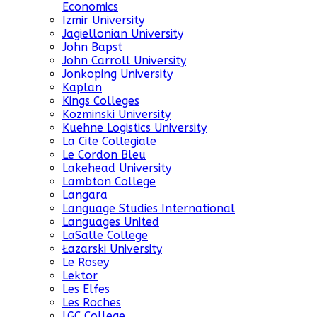
Economics
Izmir University
Jagiellonian University
John Bapst
John Carroll University
Jonkoping University
Kaplan
Kings Colleges
Kozminski University
Kuehne Logistics University
La Cite Collegiale
Le Cordon Bleu
Lakehead University
Lambton College
Langara
Language Studies International
Languages United
LaSalle College
Łazarski University
Le Rosey
Lektor
Les Elfes
Les Roches
LGC College