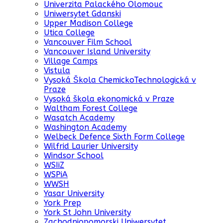
Univerzita Palackého Olomouc
Uniwersytet Gdanski
Upper Madison College
Utica College
Vancouver Film School
Vancouver Island University
Village Camps
Vistula
Vysoká Škola ChemickoTechnologická v
Praze
Vysoká škola ekonomická v Praze
Waltham Forest College
Wasatch Academy
Washington Academy
Welbeck Defence Sixth Form College
Wilfrid Laurier University
Windsor School
WSIiZ
WSPiA
WWSH
Yasar University
York Prep
York St John University
Zachodniopomorski Uniwersytet