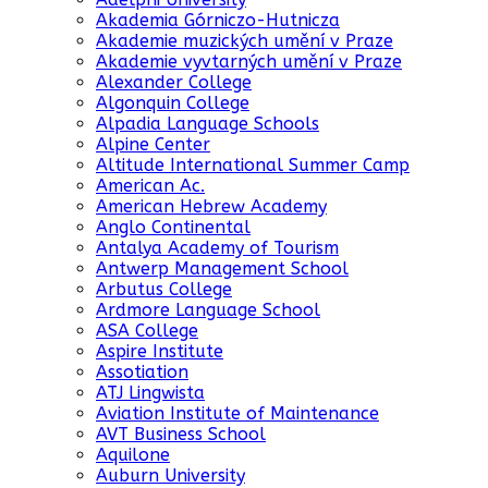
Akademia Górniczo-Hutnicza
Akademie muzických umění v Praze
Akademie vyvtarných umění v Praze
Alexander College
Algonquin College
Alpadia Language Schools
Alpine Center
Altitude International Summer Camp
American Ac.
American Hebrew Academy
Anglo Continental
Antalya Academy of Tourism
Antwerp Management School
Arbutus College
Ardmore Language School
ASA College
Aspire Institute
Assotiation
ATJ Lingwista
Aviation Institute of Maintenance
AVT Business School
Aquilone
Auburn University