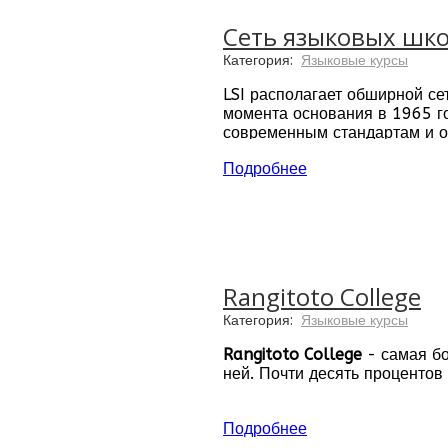
Сеть языковых школ 
В языковых школах Kaplan пр
за рубежом от Kaplan - зало
Категория:
Языковые курсы
Международные языковые 
LSI располагает обширной се
Ирландии и на Мальте, а так
момента основания в 1965 го
незабываемые впечатления о
современным стандартам и о
городов.
Подробнее
Rangitoto College
Категория:
Языковые курсы
Rangitoto College
- самая бо
ней. Почти десять процентов
В колледже Rangitoto Вы мо
Подробнее
адаптации поможет Вам быстр