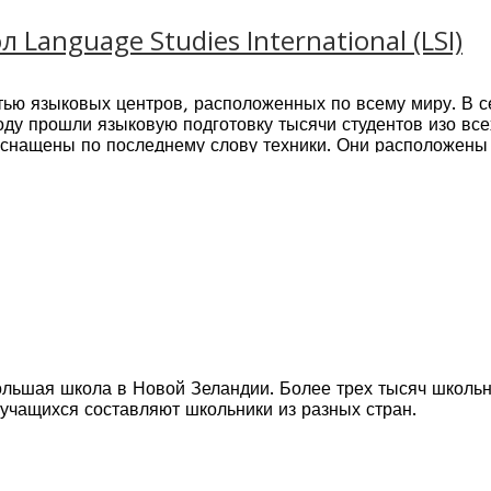
Language Studies International (LSI)
едлагаються программы английского языка для любого уро
г вашего будущего успеха.
школы
Kaplan International English
расположены в лучших 
тью языковых центров, расположенных по всему миру. В с
же в Канаде, США, Австралии и Новой Зеландии значитель
ду прошли языковую подготовку тысячи студентов изо все
т знакомства с новыми странами!
снащены по последнему слову техники. Они расположены
льшая школа в Новой Зеландии. Более трех тысяч школьник
 учащихся составляют школьники из разных стран.
жете расширить свой кругозор, получая качественное ака
о ознакомиться и активно участвовать в жизни колледжа.