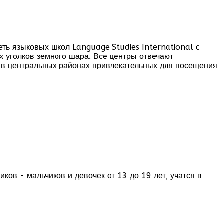
вня - от нулевого до продвинутого. Курсы английского
городах мира!
Курсы английского в Великобритании
,
еть языковых школ Language Studies International с
но улучшат Ваши знания английского и подарят
х уголков земного шара. Все центры отвечают
 в центральных районах привлекательных для посещения
ов - мальчиков и девочек от 13 до 19 лет, учатся в
демическое образование. Специальная программа