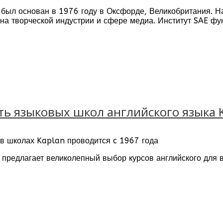
был основан в 1976 году в Оксфорде, Великобритания. Н
1990 году и начинал свою работу всего с нескол
а творческой индустрии и сфере медиа. Институт SAE фун
ольшим количеством учащихся, теплой и семейн
в 26 странах на 5 континентах (включая Лондон, Берлин,
ь языковых школ английского языка 
 в школах Kaplan проводится c 1967 года
h предлагает великолепный выбор курсов английского для 
а по всему миру, от Канады до Новой Зеландии.
т вас к сдаче признанных по всему миру языковых экзаме
свои карьерные перспективы, пройдя курсы бизнес-англий
вой английский и при этом получить бесценный опыт
рабо
кого
? Это также возможно вместе с сетью языковых школ