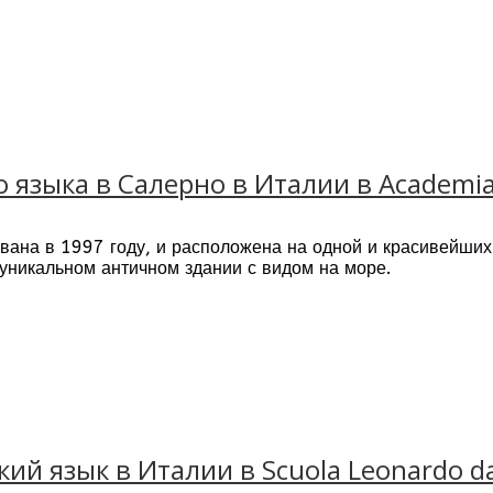
 Summer Camp располагается в поселке Адриатико
имает 60 гектаров соснового леса и 1200 метро
 языка в Салерно в Италии в Academia 
вана в 1997 году, и расположена на одной и красивейших 
нована в 1974 году, аккредитована Министерство
уникальном античном здании с видом на море.
овых школ более чем в 56 странах мира, а также
 предоставляемых школой, гарантирует партнер ц
ных языков.
ий язык в Италии в Scuola Leonardo da