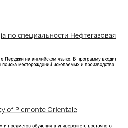
орческой личности.
ры (60 кредитов), Сертификаты посещения интенсивных
gia по специальности Нефтегазовая
те Перуджи на английском языке. В программу входит
ля поиска месторождений ископаемых и производства
нефтегазовой отрасли.
y of Piemonte Orientale
 нефтегазовой или геотехнологической индустрии, сфере
ледипломного образования (аспирантуры).
 и предметов обучения в университете восточного