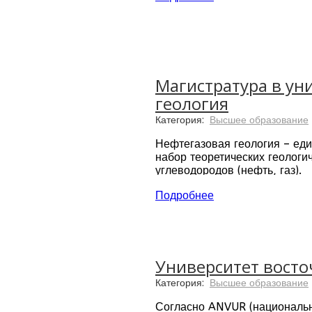
цель Академии – помочь студ
Академия костюмов и моды в
курсов, летней школы, курс
Магистратура в уни
геология
Категория:
Высшее образование
Нефтегазовая геология – еди
набор теоретических геологи
углеводородов (нефть, газ).
В учебное расписания входят
Подробнее
Язык преподавания: английс
Длительность программы: два
Университет восточ
Карьера: Программа разработ
защиты окружающей среды, в
Категория:
Высшее образование
Согласно ANVUR (национальн