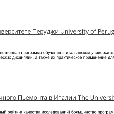
ентам начать их карьеру, сопутствовать становлению их тв
ыдает дипломы Бакалавриата (180 кредитов), Магистрату
ов повышения квалификации.
верситете Перуджи University of Peru
нственная программа обучения в итальянском университе
ческих дисциплин, а также их практическое применение д
 научные семинары, работа в лабораториях и практика в 
кий
 года
ного Пьемонта в Италии The Universit
ана, чтобы подготовить специалистов для работы в сфере
 государственных учреждениях, а так же дальнейшего пос
ый рейтинг качества исследований) большинство программ