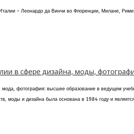
 Италии – Леонардо да Винчи во Флоренции, Милане, Риме
ии в сфере дизайна, моды, фотографи -
н, мода, фотография: высшее образование в ведущем уче
тв, моды и дизайна была основана в 1984 году и являетс
х искусств. Структура предлагает учебные курсы в рамка