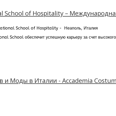
nal School of Hospitality – Междунаро
ational School of Hospitality - Неаполь, Италия
ional School обеспечит успешную карьеру за счет высокого
т во время обучения. Программы обучения вуза ценятся
и выпускники Vesuvio International School – основа успех
 и Моды в Италии - Accademia Costu
редлагает программы обучения, аккредитованные Минист