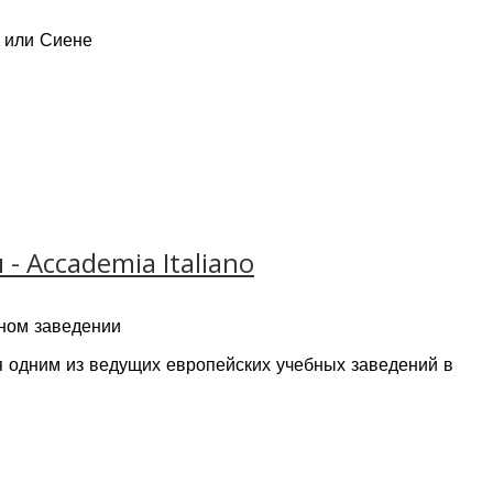
 или Сиене
 Accademia Italiano
бном заведении
я одним из ведущих европейских учебных заведений в
х высшего и среднего профессионального образования.