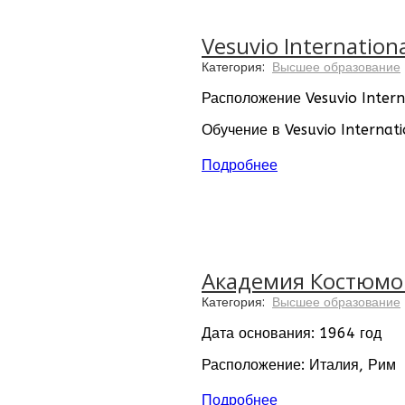
Vesuvio Internatio
Категория:
Высшее образование
Расположение Vesuvio Intern
Обучение в Vesuvio Internat
которые студенты приобрету
гостеприимства, а студенты 
Подробнее
учреждения.
Академия Костюмов
Категория:
Высшее образование
Дата основания: 1964 год
Расположение: Италия, Рим
Академия Костюмов и Моды п
Подробнее