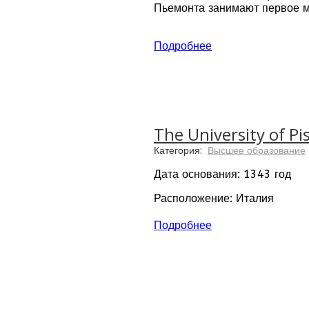
Пьемонта занимают первое ме
Более 90% выпускников униве
Подробнее
Дата основания: 1998 год
Расположение: Италия, Алес
Количество факультетов: 7
Количество международных п
The University of P
Категория:
Высшее образование
Языки преподавания: итальян
Дата основания: 1343 год
Расположение: Италия
Количество факультетов: 20
Подробнее
Количество студентов: 54.00
Языки преподавания: английс