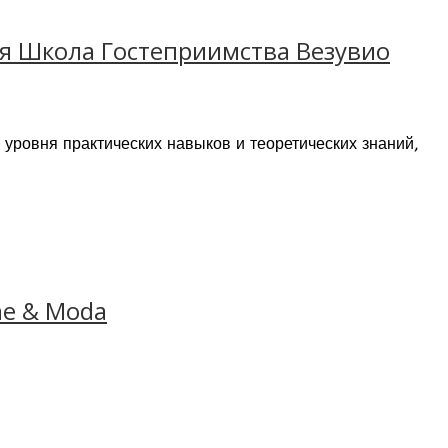
дная Школа Гостеприимства Везувио
 уровня практических навыков и теоретических знаний,
 многими международными компаниями сферы
а вуза, как международного образовательного
me & Moda
ерством Образования и Исследований Италии. Основная