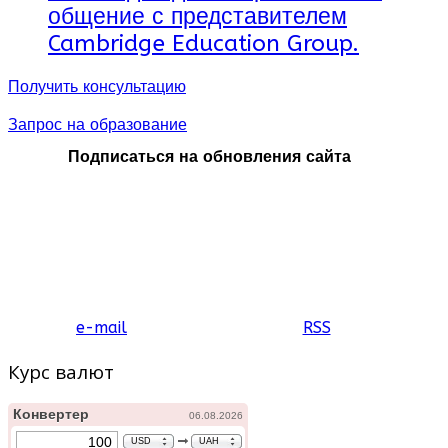
общение с представителем
пятницу.
Время занятий: с 8:00
Cambridge Education Group.
до 12:00.
Количество
Получить консультацию
участников: от 7 до 12
чел.
Запрос на образование
Подписаться на обновления сайта
e-mail
RSS
Курс валют