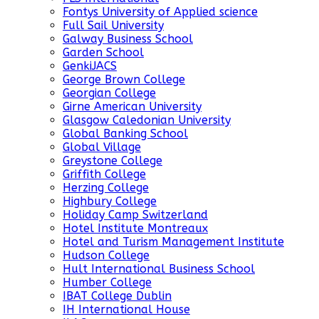
Fontys University of Applied science
Full Sail University
Galway Business School
Garden School
GenkiJACS
George Brown College
Georgian College
Girne American University
Glasgow Caledonian University
Global Banking School
Global Village
Greystone College
Griffith College
Herzing College
Highbury College
Holiday Camp Switzerland
Hotel Institute Montreaux
Hotel and Turism Management Institute
Hudson College
Hult International Business School
Humber College
IBAT College Dublin
IH International House