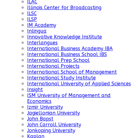
ILAC
Illinois Center for Broadcasting
ILSC
ILSP
IM Academy
Inlingua
Innovative Knowledge Institute
Interlangues
International Business Academy IBA
International Business School IBS
International Prep School
International Projects
International School of Management
International Study Institute
International University of Applied Sciences
Insight
ISM University of Management and
Economics
Izmir University
Jagiellonian University
John Bapst
John Carroll University
Jonkoping University
Kaplan