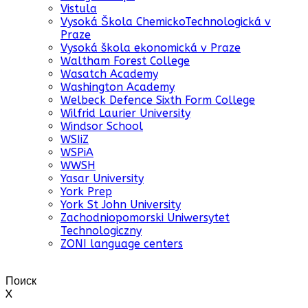
Vistula
Vysoká Škola ChemickoTechnologická v
Praze
Vysoká škola ekonomická v Praze
Waltham Forest College
Wasatch Academy
Washington Academy
Welbeck Defence Sixth Form College
Wilfrid Laurier University
Windsor School
WSIiZ
WSPiA
WWSH
Yasar University
York Prep
York St John University
Zachodniopomorski Uniwersytet
Technologiczny
ZONI language centers
Поиск
X