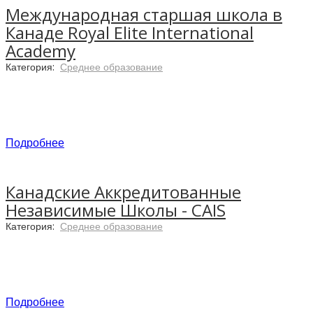
Международная старшая школа в
Канаде Royal Elite International
Academy
Категория:
Среднее образование
Подробнее
Канадские Аккредитованные
Независимые Школы - CAIS
Категория:
Среднее образование
Royal Elite International Academy (REIA)
- это
международная старшая школа. Школа
находится в Онтарио, центральный кампус
находится в 15 минутах от Ниагарского
Подробнее
водопада.