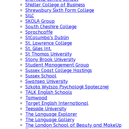
Shidler College of Business
Shrewsbury Sixth Form College
SILC
SKOLA Group
South Cheshire College
Sprachcaffe
StColumba’s Dublin
St. Lawrence College
St. Giles Int.
St Thomas University
Stony Brook University
Student Management Group
Sussex Coast College Hastings
Sussex School
Swansea University
Szkoła Wyższa Psychologii Społecznej
TALK English Schools
Tamwood
Target English International
Teesside University
The Language Explorer
The Language Gallery
The London School of Beauty and MakeUp