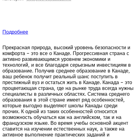
Bodwell High School – частная закрытая школа
совместного обучения с 8 по 12 классы,
предлагающая подготовку к поступлению в
университеты Канады. Bodwell High School
Подробнее
находится в Северном Ванкувере (Британская
Колумбия, Канада), возвышаясь над заливом
Прекрасная природа, высокий уровень безопасности и
Беррард. Bodwell High School считается
комфорта – это все о Канаде. Прогрессивная страна с
лидером среди канадским школ-пансионов.
активно развивающимся уровнем экономики и
технологий, и все благодаря серьезным инвестициям в
образование. Получив среднее образование в Канаде,
Hudson College (Канада) — это частная школа
ваш ребенок получит реальный шанс поступить в
совместного обучения в Канаде, которая
престижный вуз и остаться жить в Канаде. Канада – это
процветающая страна, где на рынке труда всегда нужны
предлагает сбалансированную программу от
специалисты в различных областях. Система среднего
подготовки в детский сад до поступления в
образования в этой стране имеет ряд особенностей,
университет / колледж Канады.
которые выгодно выделяют школы Канады среди
Расположенный на 4,5 акрах корпус находится
прочих. К одной из таких особенностей относится
возможность обучаться как на английском, так и на
в центре Торонто. Миссия школы — обеспечить
французском языке. Во время учебы основной акцент
ребенку всестороннее развитие —
ставится на изучении естественных наук, а также на
академическое, социальное и эмоциональное.
активное выполнение практических заданий и