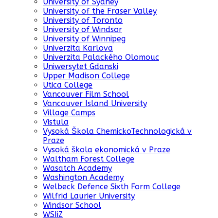
University of Sydney
University of the Fraser Valley
University of Toronto
University of Windsor
University of Winnipeg
Univerzita Karlova
Univerzita Palackého Olomouc
Uniwersytet Gdanski
Upper Madison College
Utica College
Vancouver Film School
Vancouver Island University
Village Camps
Vistula
Vysoká Škola ChemickoTechnologická v
Praze
Vysoká škola ekonomická v Praze
Waltham Forest College
Wasatch Academy
Washington Academy
Welbeck Defence Sixth Form College
Wilfrid Laurier University
Windsor School
WSIiZ