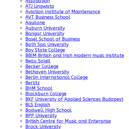
Assotiation
ATJ Lingwista
Aviation Institute of Maintenance
AVT Business School
Aquilone
Auburn University
Bangor University
Basel School of Business
Bath Spa University
Bay State College
BBIM British and Irish modern music institute
Beau Soleil
Becker College
Belhaven University
Berlin International College
Berlitz
BHM School
Blackburn College
BKF University of Applied Sciences Budapest
BLS English
Bodwell High School
BPP University
British Centre for Music and Enterprise
Brock University