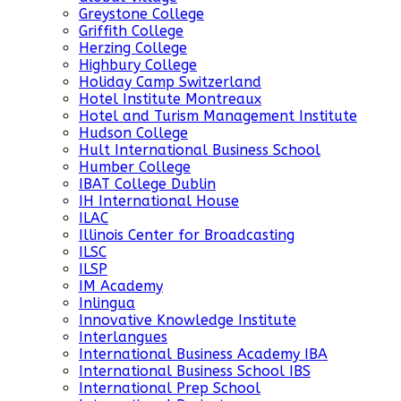
Greystone College
Griffith College
Herzing College
Highbury College
Holiday Camp Switzerland
Hotel Institute Montreaux
Hotel and Turism Management Institute
Hudson College
Hult International Business School
Humber College
IBAT College Dublin
IH International House
ILAC
Illinois Center for Broadcasting
ILSC
ILSP
IM Academy
Inlingua
Innovative Knowledge Institute
Interlangues
International Business Academy IBA
International Business School IBS
International Prep School