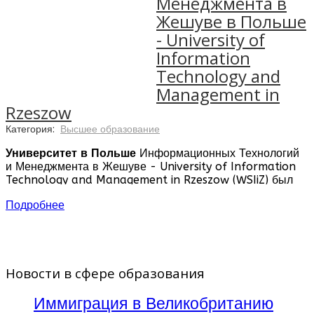
Менеджмента в
Жешуве в Польше
- University of
Information
Technology and
Management in
Rzeszow
Категория:
Высшее образование
Университет в Польше
Информационных Технологий
и Менеджмента в Жешуве - University of Information
Technology and Management in Rzeszow (WSIiZ) был
основан в 1996 году. Сегодня это – лидер среди
Подробнее
негосударственных высших учебных заведений в
Польше, что подтверждают первые места в
общепольских рейтингах. WSIiZ считается одним из
самых инновационных ВУЗов страны - именно здесь
началось первое внедрение электронных билетов и
Новости в сфере образования
зачетных книг. Более 100 других университетов
используют информационные решения и методики,
разработанные WSIiZ, здесь студенты могут получить
Иммиграция в Великобританию
международные языковые и информационные