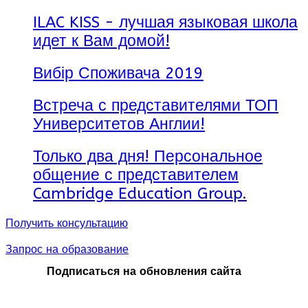
сертификаты, поэтому выпускники WSIiZ пользуются
ILAC KISS - лучшая языковая школа
отличной репутацией среди работодателей.
идет к Вам домой!
Университет в Польше WSIiZ
занимает первое место в
Польше по количеству международных студентов,
Вибір Споживача 2019
поэтому Вам гарантированы интересные знакомства и
общение с представителями разных стран и культур, что
обеспечит незаменимый опыт для будущей работы в
Встреча с представителями ТОП
международных компаниях.
Университетов Англии!
Только два дня! Персональное
общение с представителем
Cambridge Education Group.
Получить консультацию
Запрос на образование
Подписаться на обновления сайта