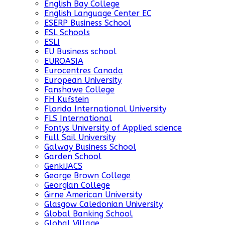
English Bay College
English Language Center EC
ESERP Business School
ESL Schools
ESLI
EU Business school
EUROASIA
Eurocentres Canada
European University
Fanshawe College
FH Kufstein
Florida International University
FLS International
Fontys University of Applied science
Full Sail University
Galway Business School
Garden School
GenkiJACS
George Brown College
Georgian College
Girne American University
Glasgow Caledonian University
Global Banking School
Global Village