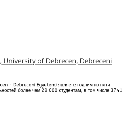
niversity of Debrecen, Debreceni
ecen - Debreceni Egyetem) является одним из пяти
ьностей более чем 29 000 студентам, в том числе 3741
подавателей, 15 факультетов которые стремятся
ания в Венгрии
. Цель Дебреценского университета
 обладающих всеми необходимыми навыками и знаниями,
рентоспособными знаниями.