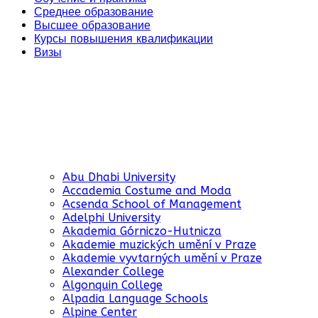
Среднее образование
Высшее образование
Курсы повышения квалификации
Визы
Abu Dhabi University
Accademia Costume and Moda
Acsenda School of Management
Adelphi University
Akademia Górniczo-Hutnicza
Akademie muzických umění v Praze
Akademie vyvtarných umění v Praze
Alexander College
Algonquin College
Alpadia Language Schools
Alpine Center