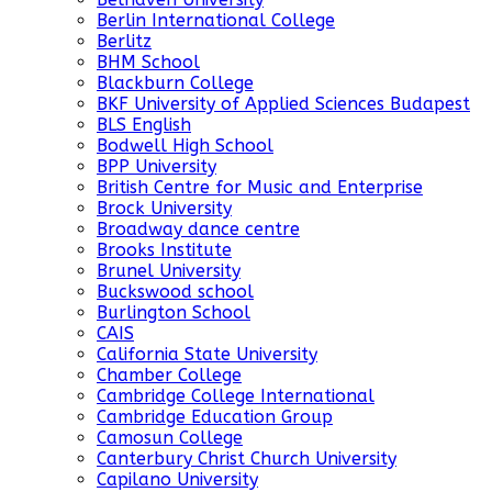
Berlin International College
Berlitz
BHM School
Blackburn College
BKF University of Applied Sciences Budapest
BLS English
Bodwell High School
BPP University
British Centre for Music and Enterprise
Brock University
Broadway dance centre
Brooks Institute
Brunel University
Buckswood school
Burlington School
CAIS
California State University
Chamber College
Cambridge College International
Cambridge Education Group
Camosun College
Canterbury Christ Church University
Capilano University