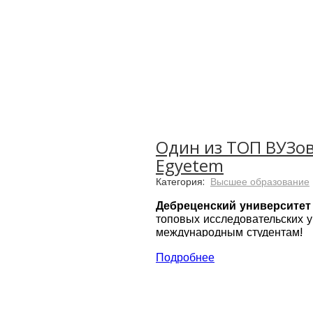
Один из ТОП ВУЗов 
Egyetem
Категория:
Высшее образование
Дебреценский университет
топовых исследовательских у
международным студентам!
Дебреценский университет Un
Подробнее
поддерживать наивысший ста
University of Debrecen (Deb
чтобы войти на региональны