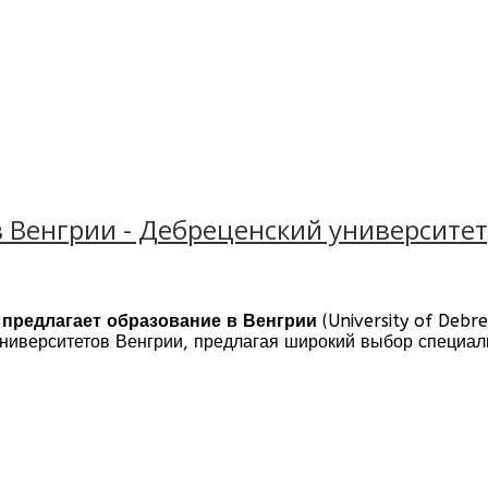
Венгрии - Дебреценский университет, U
 предлагает образование в Венгрии
(University of Debr
ниверситетов Венгрии, предлагая широкий выбор специал
iversity of Debrecen (Debreceni Egyetem) это - 1500 пре
тус университета и обеспечить высокое качество
образов
receni Egyetem) заключается в подготовке специалистов,
й, национальный или международный рынки труда с конку