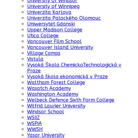
University of Windsor
University of Winnipeg
Univerzita Karlova
Univerzita Palackého Olomouc
Uniwersytet Gdanski
Upper Madison College
Utica College
Vancouver Film School
Vancouver Island University
Village Camps
Vistula
Vysoká Škola ChemickoTechnologická v
Praze
Vysoká škola ekonomická v Praze
Waltham Forest College
Wasatch Academy
Washington Academy
Welbeck Defence Sixth Form College
Wilfrid Laurier University
Windsor School
WSIiZ
WSPiA
WWSH
Yasar University