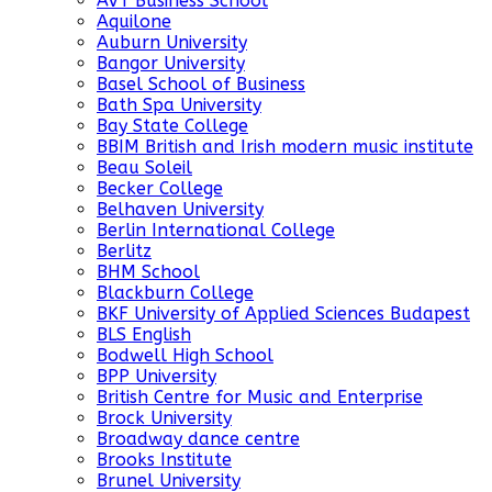
AVT Business School
Aquilone
Auburn University
Bangor University
Basel School of Business
Bath Spa University
Bay State College
BBIM British and Irish modern music institute
Beau Soleil
Becker College
Belhaven University
Berlin International College
Berlitz
BHM School
Blackburn College
BKF University of Applied Sciences Budapest
BLS English
Bodwell High School
BPP University
British Centre for Music and Enterprise
Brock University
Broadway dance centre
Brooks Institute
Brunel University