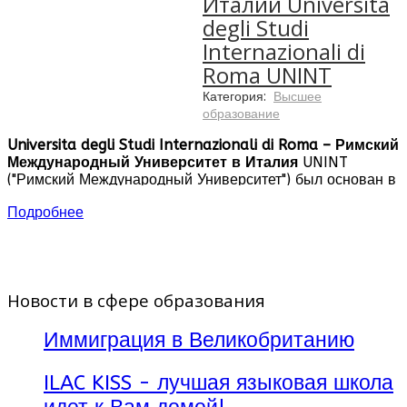
Италии Universita
degli Studi
Internazionali di
Roma UNINT
Категория:
Высшее
образование
Universita degli Studi Internazionali di Roma – Римский
Международный Университет в Италия
UNINT
("Римский Международный Университет") был основан в
1996 году с целью создания учебных программ,
Подробнее
которые отвечали бы возрастающим требованиям к
выпускникам в сфере бизнес администрирования,
экономики, перевода и политологии. В UNINT языки
изучаются на всех курсах с перспективой путешествия и
участия в программах обмена с иностранными
Новости в сфере образования
университетами-партнерами.
Иммиграция в Великобританию
ILAC KISS - лучшая языковая школа