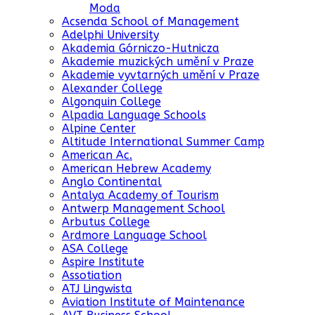
Moda
Acsenda School of Management
Adelphi University
Akademia Górniczo-Hutnicza
Akademie muzických umění v Praze
Akademie vyvtarných umění v Praze
Alexander College
Algonquin College
Alpadia Language Schools
Alpine Center
Altitude International Summer Camp
American Ac.
American Hebrew Academy
Anglo Continental
Antalya Academy of Tourism
Antwerp Management School
Arbutus College
Ardmore Language School
ASA College
Aspire Institute
Assotiation
ATJ Lingwista
Aviation Institute of Maintenance