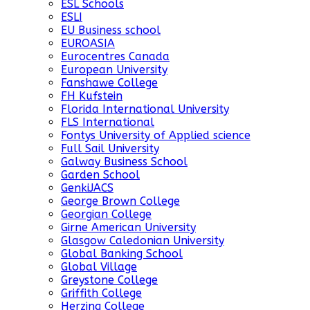
ESL Schools
ESLI
EU Business school
EUROASIA
Eurocentres Canada
European University
Fanshawe College
FH Kufstein
Florida International University
FLS International
Fontys University of Applied science
Full Sail University
Galway Business School
Garden School
GenkiJACS
George Brown College
Georgian College
Girne American University
Glasgow Caledonian University
Global Banking School
Global Village
Greystone College
Griffith College
Herzing College