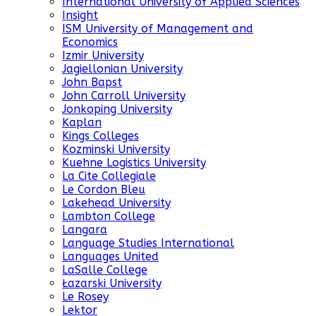
International University of Applied Sciences
Insight
ISM University of Management and
Economics
Izmir University
Jagiellonian University
John Bapst
John Carroll University
Jonkoping University
Kaplan
Kings Colleges
Kozminski University
Kuehne Logistics University
La Cite Collegiale
Le Cordon Bleu
Lakehead University
Lambton College
Langara
Language Studies International
Languages United
LaSalle College
Łazarski University
Le Rosey
Lektor