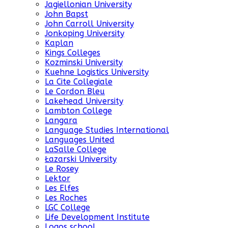
Jagiellonian University
John Bapst
John Carroll University
Jonkoping University
Kaplan
Kings Colleges
Kozminski University
Kuehne Logistics University
La Cite Collegiale
Le Cordon Bleu
Lakehead University
Lambton College
Langara
Language Studies International
Languages United
LaSalle College
Łazarski University
Le Rosey
Lektor
Les Elfes
Les Roches
LGC College
Life Development Institute
Logos school