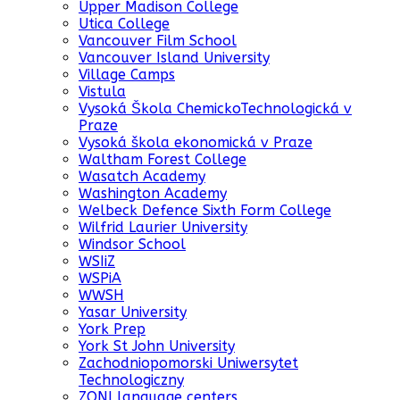
Upper Madison College
Utica College
Vancouver Film School
Vancouver Island University
Village Camps
Vistula
Vysoká Škola ChemickoTechnologická v
Praze
Vysoká škola ekonomická v Praze
Waltham Forest College
Wasatch Academy
Washington Academy
Welbeck Defence Sixth Form College
Wilfrid Laurier University
Windsor School
WSIiZ
WSPiA
WWSH
Yasar University
York Prep
York St John University
Zachodniopomorski Uniwersytet
Technologiczny
ZONI language centers