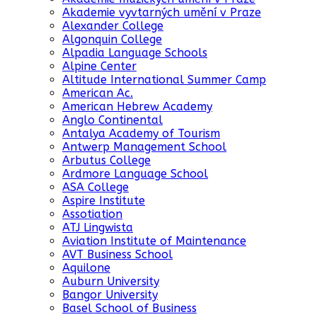
Akademie vyvtarných umění v Praze
Alexander College
Algonquin College
Alpadia Language Schools
Alpine Center
Altitude International Summer Camp
American Ac.
American Hebrew Academy
Anglo Continental
Antalya Academy of Tourism
Antwerp Management School
Arbutus College
Ardmore Language School
ASA College
Aspire Institute
Assotiation
ATJ Lingwista
Aviation Institute of Maintenance
AVT Business School
Aquilone
Auburn University
Bangor University
Basel School of Business