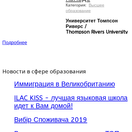
навыкам. Гибкое
высокую квалификацию.
Категория:
Высшее
расписание позволяет
образование
студентам ознакомиться с
непрофилирующими
Университет Томпсон
предметами смежными с их
Риверс /
специальностями.
Thompson
Rivers
University
(
TRU
)
является
Подробнее
государственным высшим
учебным заведением
Канады и был основан в
1870 году. Университет
расположен в городе
Новости в сфере образования
Камлупс, Британская
Колумбия в 4 часах езды от
Ванкувера.
Иммиграция в Великобританию
ILAC KISS - лучшая языковая школа
идет к Вам домой!
Вибір Споживача 2019