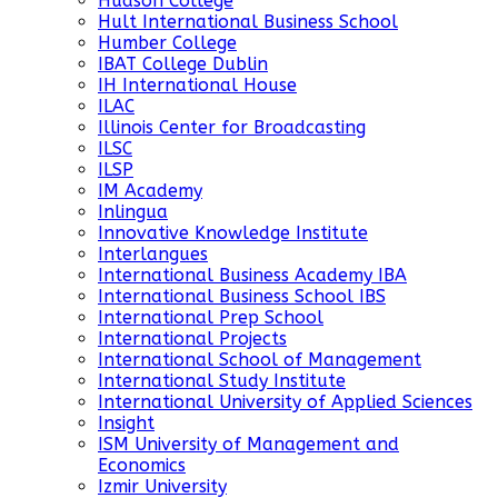
Hudson College
Hult International Business School
Humber College
IBAT College Dublin
IH International House
ILAC
Illinois Center for Broadcasting
ILSC
ILSP
IM Academy
Inlingua
Innovative Knowledge Institute
Interlangues
International Business Academy IBA
International Business School IBS
International Prep School
International Projects
International School of Management
International Study Institute
International University of Applied Sciences
Insight
ISM University of Management and
Economics
Izmir University