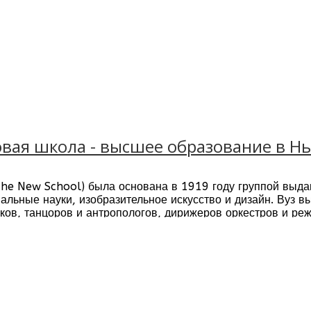
Новая школа - высшее образование в Н
he New School) была основана в 1919 году группой выда
альные науки, изобразительное искусство и дизайн. Вуз в
ов, танцоров и антропологов, дирижеров оркестров и реж
огов, сценаристов и философов, учителей и менеджеров п
едпринимателей.