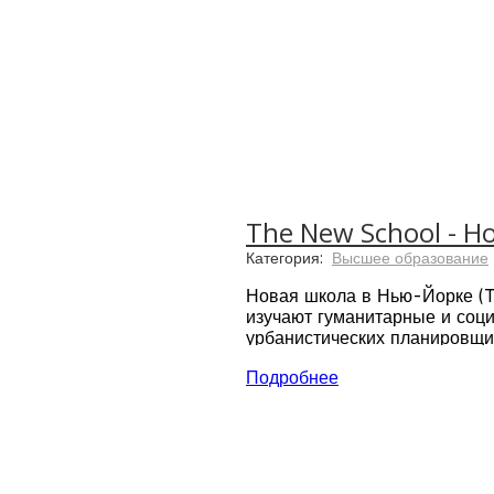
The New School - 
Категория:
Высшее образование
Новая школа в Нью-Йорке (T
изучают гуманитарные и соци
урбанистических планировщик
музыкантов, поэтов и психол
Подробнее
художников и социальных пр