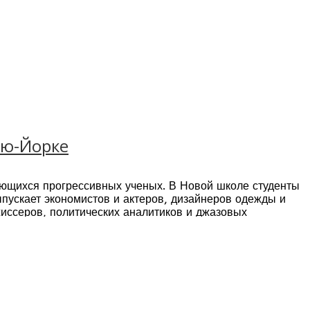
ью-Йорке
ющихся прогрессивных ученых. В Новой школе студенты
ыпускает экономистов и актеров, дизайнеров одежды и
иссеров, политических аналитиков и джазовых
о развитию, архитекторов и оперных певцов, графических