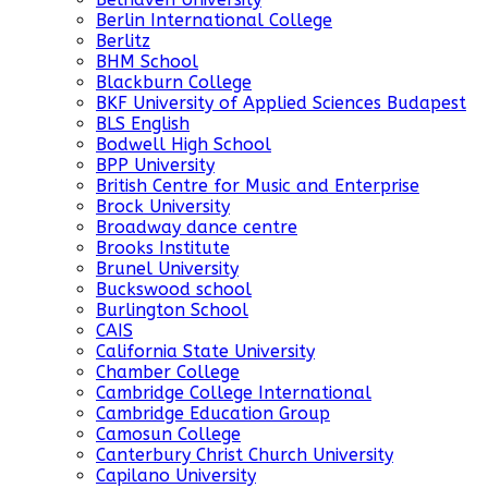
Berlin International College
Berlitz
BHM School
Blackburn College
BKF University of Applied Sciences Budapest
BLS English
Bodwell High School
BPP University
British Centre for Music and Enterprise
Brock University
Broadway dance centre
Brooks Institute
Brunel University
Buckswood school
Burlington School
CAIS
California State University
Chamber College
Cambridge College International
Cambridge Education Group
Camosun College
Canterbury Christ Church University
Capilano University