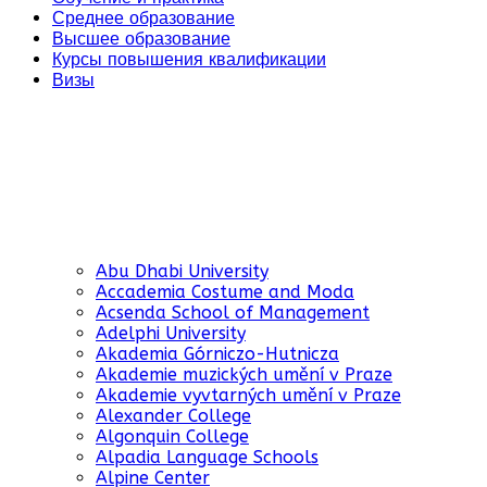
Среднее образование
Высшее образование
Курсы повышения квалификации
Визы
Abu Dhabi University
Accademia Costume and Moda
Acsenda School of Management
Adelphi University
Akademia Górniczo-Hutnicza
Akademie muzických umění v Praze
Akademie vyvtarných umění v Praze
Alexander College
Algonquin College
Alpadia Language Schools
Alpine Center