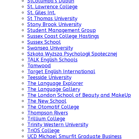
StColumba’s Dublin
St. Lawrence College
St. Giles Int.
St Thomas University
Stony Brook University
Student Management Group
Sussex Coast College Hastings
Sussex School
Swansea University
Szkoła Wyższa Psychologii Społecznej
TALK English Schools
Tamwood
Target English International
Teesside University
The Language Explorer
The Language Gallery
The London School of Beauty and MakeUp
The New School
The Otomotif College
Thompson Rivers
Trillium College
Trinity Western University
TriOS College
UCD Michael Smurfit Graduate Business