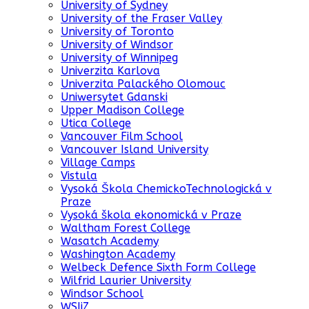
University of Sydney
University of the Fraser Valley
University of Toronto
University of Windsor
University of Winnipeg
Univerzita Karlova
Univerzita Palackého Olomouc
Uniwersytet Gdanski
Upper Madison College
Utica College
Vancouver Film School
Vancouver Island University
Village Camps
Vistula
Vysoká Škola ChemickoTechnologická v
Praze
Vysoká škola ekonomická v Praze
Waltham Forest College
Wasatch Academy
Washington Academy
Welbeck Defence Sixth Form College
Wilfrid Laurier University
Windsor School
WSIiZ