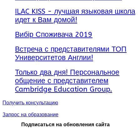
Качество обучения оценивается экспертами сферы и
ILAC KISS - лучшая языковая школа
государственными органами, Министерством
здравоохранения, Системой медицинского
идет к Вам домой!
обслуживания населения в Великобритании.
Вибір Споживача 2019
Встреча с представителями ТОП
Университетов Англии!
Только два дня! Персональное
общение с представителем
Cambridge Education Group.
Получить консультацию
Запрос на образование
Подписаться на обновления сайта