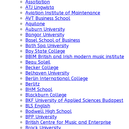
Assotiation
ATJ Lingwista
Aviation Institute of Maintenance
AVT Business School
Aquilone
Auburn University
Bangor University
Basel School of Business
Bath Spa University
Bay State College
BBIM British and Irish modern music institute
Beau Soleil
Becker College
Belhaven University
Berlin International College
Berlitz
BHM School
Blackburn College
BKF University of Applied Sciences Budapest
BLS English
Bodwell High School
BPP University
British Centre for Music and Enterprise
Brock University