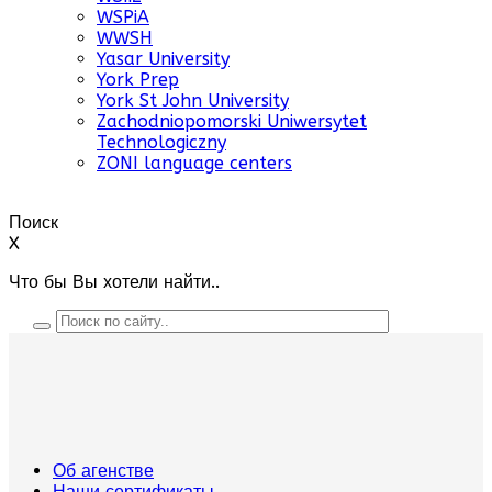
WSPiA
WWSH
Yasar University
York Prep
York St John University
Zachodniopomorski Uniwersytet
Technologiczny
ZONI language centers
Поиск
X
Что бы Вы хотели найти..
Об агенстве
Наши сертификаты