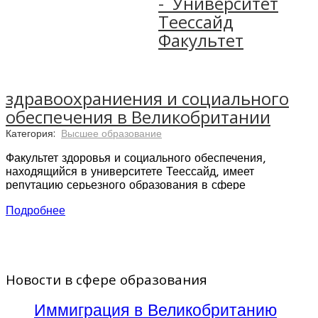
- Университет
Теессайд
Факультет
здравоохраниения и социального
обеспечения в Великобритании
Категория:
Высшее образование
Факультет здоровья и социального обеспечения,
находящийся в университете Теессайд, имеет
репутацию серьезного образования в сфере
здравоохранения. При поддержке Мировой Организации
Подробнее
Здравоохранения, вуз совершенствует навыки и
увеличивает число сотрудников данной сферы по всему
миру — и поэтому входит в объединение работников
«Всемирная охрана здоровья» и совместного проекта
Замбии и Великобритании «Здоровье».
Новости в сфере образования
Факультет насчитывает около 12000 студентов, которые
получают учебные степени от Национальной
Иммиграция в Великобританию
профессиональной квалификации до докторантуры.