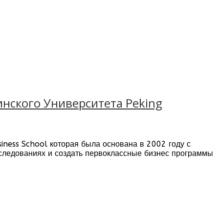
инского Университета Peking
iness School которая была основана в 2002 году с
следованиях и создать первоклассные бизнес программы
 В PHBS один из немногих бизнес школ которые
тавляет международным студентам обязательные
курсы
 после обучения.