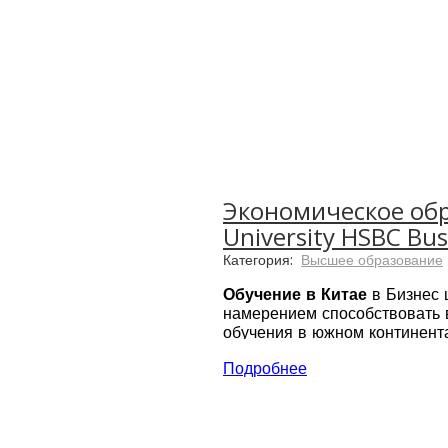
Экономическое обр
University HSBC Bus
Категория:
Высшее образование
Обучение в Китае
в Бизнес 
намерением способствовать 
обучения в южном континент
Школа бизнеса аккредитован
Подробнее
предлагают
магистратуру н
китайского языка
, чтобы ул