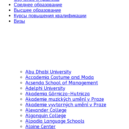
Среднее образование
Высшее образование
Курсы повышения квалификации
Визы
Abu Dhabi University
Accademia Costume and Moda
Acsenda School of Management
Adelphi University
Akademia Górniczo-Hutnicza
Akademie muzických umění v Praze
Akademie vyvtarných umění v Praze
Alexander College
Algonquin College
Alpadia Language Schools
Alpine Center