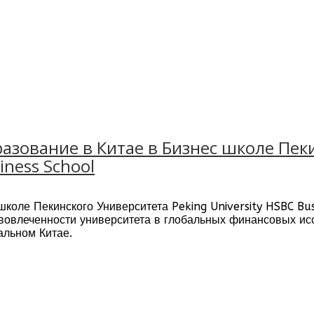
азование в Китае в Бизнес школе Пек
iness School
школе Пекинского Университета Peking University HSBC Bus
вовлеченности университета в глобальных финансовых ис
альном Китае.
а международными системами оценки EFMD EPAS и AACSB.
а английском языке в Китае
. Университет также предос
учшить шансы получения работы на китайском рынке труда