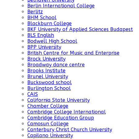
Berlin International College
Berlitz
BHM School
Blackburn College
BKF University of Applied Sciences Budapest
BLS English
Bodwell High School
BPP University
British Centre for Music and Enterprise
Brock University
Broadway dance centre
Brooks Institute
Brunel University
Buckswood school
Burlington School
CAIS
California State University
Chamber College
Cambridge College International
Cambridge Education Group
Camosun College
Canterbury Christ Church University
Capilano University