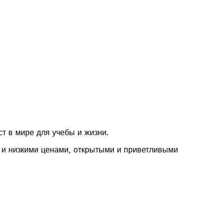
ст в мире для учебы и жизни.
 и низкими ценами, открытыми и приветливыми
редитованное канадскими учреждениями, возможность
студентов) в дружественной и приятной атмосфере с
сердце канадской культуры.