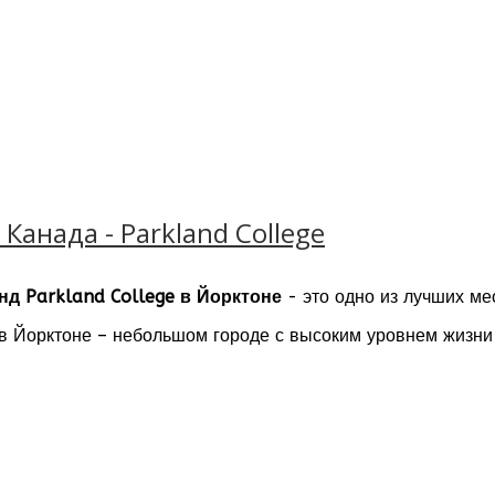
Канада - Parkland College
д Parkland College в Йорктоне
- это одно из лучших ме
в Йорктоне – небольшом городе с высоким уровнем жизни
энд Вы сможете получить качественное образование, акк
 в трудоустройстве, учиться в небольших группах (15-30 
жкой, а также получить незаменимый опыт жизни в самом 