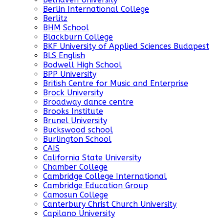
Berlin International College
Berlitz
BHM School
Blackburn College
BKF University of Applied Sciences Budapest
BLS English
Bodwell High School
BPP University
British Centre for Music and Enterprise
Brock University
Broadway dance centre
Brooks Institute
Brunel University
Buckswood school
Burlington School
CAIS
California State University
Chamber College
Cambridge College International
Cambridge Education Group
Camosun College
Canterbury Christ Church University
Capilano University