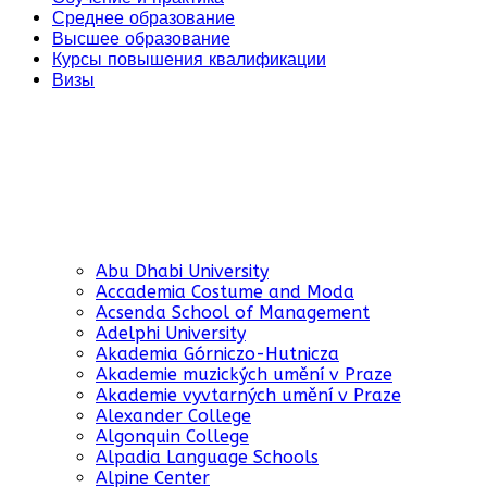
Среднее образование
Высшее образование
Курсы повышения квалификации
Визы
Abu Dhabi University
Accademia Costume and Moda
Acsenda School of Management
Adelphi University
Akademia Górniczo-Hutnicza
Akademie muzických umění v Praze
Akademie vyvtarných umění v Praze
Alexander College
Algonquin College
Alpadia Language Schools
Alpine Center