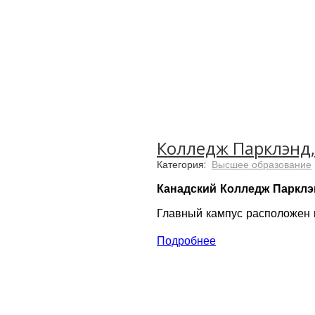
Колледж Парклэнд, 
Категория:
Высшее образование
Канадский Колледж Парклэн
Главный кампус расположен 
жителями. В Колледже Паркл
получать стипендию и помощь
Подробнее
персонализированной поддер