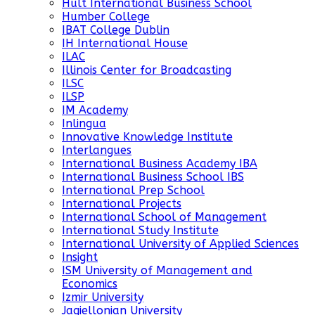
Hult International Business School
Humber College
IBAT College Dublin
IH International House
ILAC
Illinois Center for Broadcasting
ILSC
ILSP
IM Academy
Inlingua
Innovative Knowledge Institute
Interlangues
International Business Academy IBA
International Business School IBS
International Prep School
International Projects
International School of Management
International Study Institute
International University of Applied Sciences
Insight
ISM University of Management and
Economics
Izmir University
Jagiellonian University