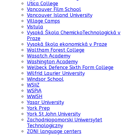
Utica College
Vancouver Film School
Vancouver Island University
Village Camps
Vistula
Vysoká Škola ChemickoTechnologická v
Praze
Vysoká škola ekonomická v Praze
Waltham Forest College
Wasatch Academy
Washington Academy
Welbeck Defence Sixth Form College
Wilfrid Laurier University
Windsor School
WSIiZ
WSPiA
WWSH
Yasar University
York Prep
York St John University
Zachodniopomorski Uniwersytet
Technologiczny
ZONI language centers