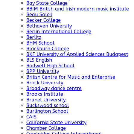
Bay State College
BBIM British and Irish modern music institute
Beau Soleil
Becker College
Belhaven University
Berlin International College
Berlitz
BHM School
Blackburn College
BKF University of Applied Sciences Budapest
BLS English
Bodwell High School
BPP University
British Centre for Music and Enterprise
Brock University
Broadway dance centre
Brooks Institute
Brunel University
Buckswood school
Burlington School
CAIS
California State University
Chamber College
Cambridge College International