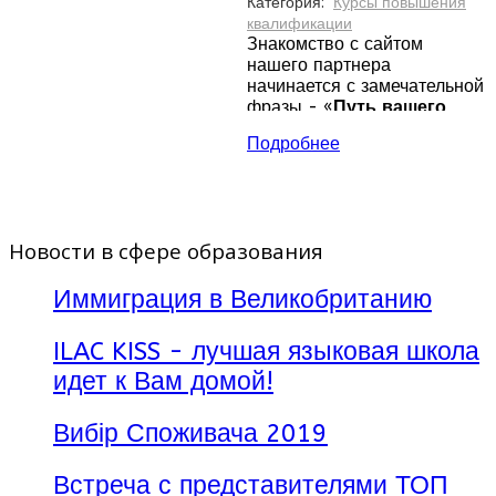
Категория:
Курсы повышения
квалификации
Знакомство с сайтом
нашего партнера
начинается с замечательной
фразы - «
Путь вашего
успеха начинается
Подробнее
именно здесь...
»
И действительно —
программы, которые
предоставляет колледж
Новости в сфере образования
предоставляют ценность
нашему темпу жизни.
Иммиграция в Великобританию
Успеха добивается тот, кто
идет впереди как минимум
на один шаг.
ILAC KISS - лучшая языковая школа
идет к Вам домой!
Вибір Споживача 2019
Встреча с представителями ТОП