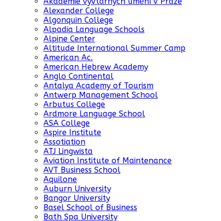
Akademie vyvtarných umění v Praze
Alexander College
Algonquin College
Alpadia Language Schools
Alpine Center
Altitude International Summer Camp
American Ac.
American Hebrew Academy
Anglo Continental
Antalya Academy of Tourism
Antwerp Management School
Arbutus College
Ardmore Language School
ASA College
Aspire Institute
Assotiation
ATJ Lingwista
Aviation Institute of Maintenance
AVT Business School
Aquilone
Auburn University
Bangor University
Basel School of Business
Bath Spa University