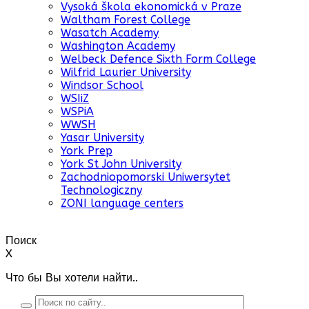
Vysoká škola ekonomická v Praze
Waltham Forest College
Wasatch Academy
Washington Academy
Welbeck Defence Sixth Form College
Wilfrid Laurier University
Windsor School
WSIiZ
WSPiA
WWSH
Yasar University
York Prep
York St John University
Zachodniopomorski Uniwersytet
Technologiczny
ZONI language centers
Поиск
X
Что бы Вы хотели найти..