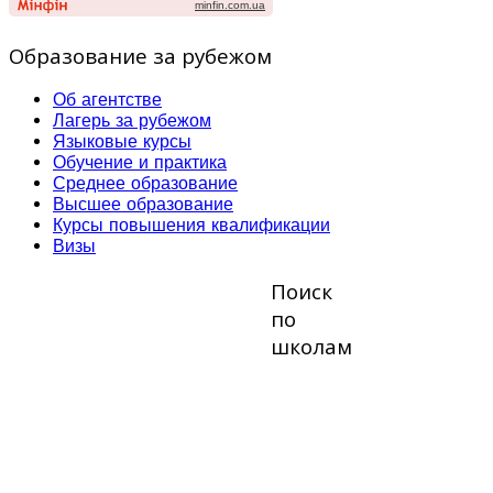
мастерству, кулинарии
— все это происходит
Образование за рубежом
совместно с
языковыми уроками и
культурными
Об агентстве
экскурсиями и
Лагерь за рубежом
сочетается с
Языковые курсы
приключениями в
Обучение и практика
дикой местности.
Среднее образование
Языковые курсы от 8
Высшее образование
часов в неделю:
Курсы повышения квалификации
английский, немецкий,
Визы
французский,
испанский языки на
Поиск
выборю. Стоимость:
по
4290 CHF
школам
Весенний лагерь
приглашает всех
желающих с конца
апреля до конца мая в
местечках Зерматт и
Вербьер на горе
Маттерхорн,
находящейся на