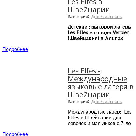
Les Elfes в
Швейцарии
Категория:
Детский лагерь
Детский языковой лагерь
Les Efles в городе Verbier
(Швейцария) в Альпах
это:
Подробнее
Большой холл
Две столовые
Южная терраса с
Les Elfes -
открытой зоной для
Международные
костра и барбекю
Библиотека
языковые лагеря в
Игровые залы
Швейцарии
Кинотеатр
Музыкальная комната
Категория:
Детский лагерь
– дискотека
Международные лагеря Les
Интернет зал
Elfes в Швейцарии для
Конференц холл
девочек и мальчиков с 7 до
Профессионально
18 лет предлагает зимние,
оборудованные кухни
Подробнее
летние, весенние
Внешние и внутренние