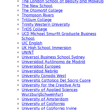
The London School of Beauty and MakeUp
The New School
The Otomotif College
Thompson Rivers
Trillium College
Trinity Western University
TriOS College
UCD Michael Smurfit Graduate Business
School
UIC English
UK High School Immersion
UNINT
Universal Business School Sydney
Universidad Autónoma de Madrid
Universidad Europea
Universidad Nebrija
University Canada West
Universita Cattolica Del Sacro Cuore
University for the Creative Arts
University of Applied Sciences
WurzburgSchweinfurt
University of Amsterdam
University of California
University of California Irvine