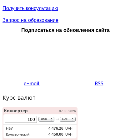
высшего уровня.
Языковые курсы от 8
Получить консультацию
часов в неделю:
английский, немецкий,
Запрос на образование
французский,
испанский языки на
Подписаться на обновления сайта
выборю. Стоимость:
1855 CHF
Летний лагерь
проходит с июня по
август и предполагает
три программы в
студенческом городке
в Вербьер
(Швейцария),
e-mail
RSS
идеально
адаптированные для
Курс валют
разных возрастов. Во
время летнего лагеря
— спортивные занятия,
мастер-классы по
изобразительному
искусству, музыке,
актерскому