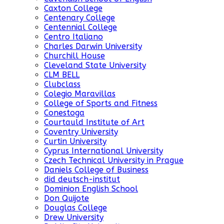
Caxton College
Centenary College
Centennial College
Centro Italiano
Charles Darwin University
Churchill House
Cleveland State University
CLM BELL
Clubclass
Colegio Maravillas
College of Sports and Fitness
Conestoga
Courtauld Institute of Art
Coventry University
Curtin University
Cyprus International University
Czech Technical University in Prague
Daniels College of Business
did deutsch-institut
Dominion English School
Don Quijote
Douglas College
Drew University