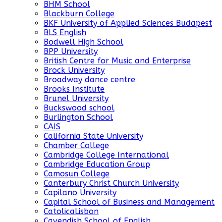
BHM School
Blackburn College
BKF University of Applied Sciences Budapest
BLS English
Bodwell High School
BPP University
British Centre for Music and Enterprise
Brock University
Broadway dance centre
Brooks Institute
Brunel University
Buckswood school
Burlington School
CAIS
California State University
Chamber College
Cambridge College International
Cambridge Education Group
Camosun College
Canterbury Christ Church University
Capilano University
Capital School of Business and Management
CatolicaLisbon
Cavendish School of English