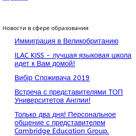
программы детского
игровые и спортивные
языкового лагеря в
зоны: футбол,
Швейцарии с большим
баскетбол, волейбол,
количеством спортивных и
корты для бадминтона,
Новости в сфере образования
развлекательных
поле для гольфа,
мероприятий
батут, стены для
практики скалолазания
Иммиграция в Великобританию
Зимний лагерь в
Швейцарских Альпах
Занятость:
6 дней в
ILAC KISS - лучшая языковая школа
дает уникальную
неделю
возможность кататься
идет к Вам домой!
на лыжах на
территории
Вибір Споживача 2019
протяженностью более
450 км, а
значительная
Встреча с представителями ТОП
возвышенностью
Университетов Англии!
гарантирует снег с
декабря по апрель.
Все желающие берут
Только два дня! Персональное
уроки катания на
общение с представителем
лыжах и на сноуборде
Cambridge Education Group.
от начального до