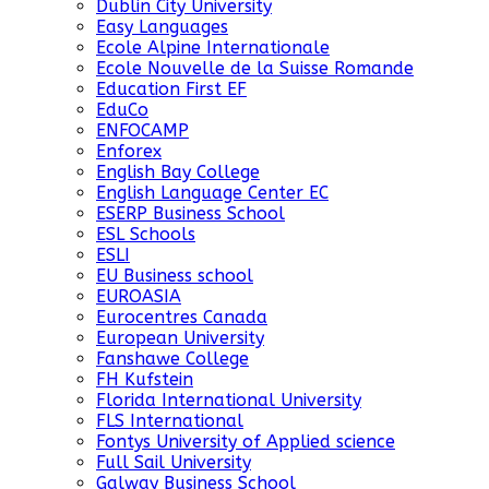
Dublin City University
Easy Languages
Ecole Alpine Internationale
Ecole Nouvelle de la Suisse Romande
Education First EF
EduCo
ENFOCAMP
Enforex
English Bay College
English Language Center EC
ESERP Business School
ESL Schools
ESLI
EU Business school
EUROASIA
Eurocentres Canada
European University
Fanshawe College
FH Kufstein
Florida International University
FLS International
Fontys University of Applied science
Full Sail University
Galway Business School