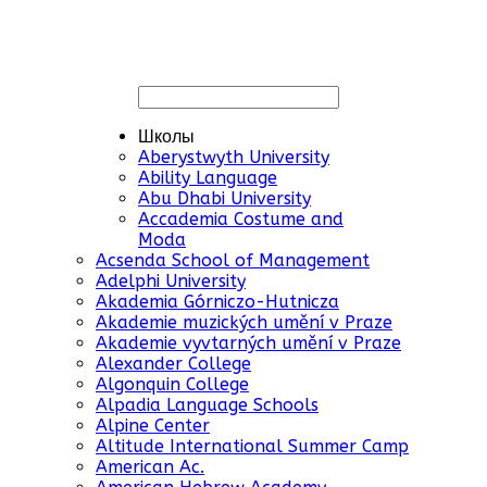
границе Швейцарии и
Италии. Весной дети
объединяют зимнее
времяпреповождение
с летними вариантами
развлечений.
Школы
Языковые курсы от 8
Aberystwyth University
часов в неделю:
Ability Language
английский, немецкий,
Abu Dhabi University
французский,
Accademia Costume and
испанский языки на
Moda
выборю. Стоимость:
Acsenda School of Management
2534 CHF
Adelphi University
Школьные поездки в
Akademia Górniczo-Hutnicza
сопровождении
Akademie muzických umění v Praze
сотрудников лагеря Les
Akademie vyvtarných umění v Praze
Elfes включают как
Alexander College
катание на лыжах, так
Algonquin College
и поездки на
Alpadia Language Schools
предприятия по теме
Alpine Center
обучения.
Altitude International Summer Camp
American Ac.