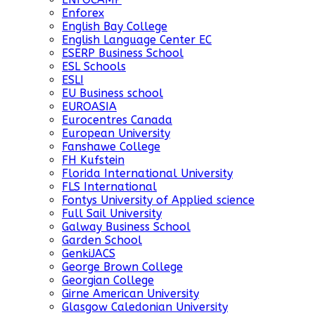
Enforex
English Bay College
English Language Center EC
ESERP Business School
ESL Schools
ESLI
EU Business school
EUROASIA
Eurocentres Canada
European University
Fanshawe College
FH Kufstein
Florida International University
FLS International
Fontys University of Applied science
Full Sail University
Galway Business School
Garden School
GenkiJACS
George Brown College
Georgian College
Girne American University
Glasgow Caledonian University