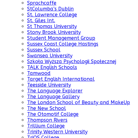
Sprachcaffe
StColumba’s Dublin
St. Lawrence College
St. Giles Int.
St Thomas University
Stony Brook University
Student Management Group
Sussex Coast College Hastings
Sussex School
Swansea University
Szkoła Wyższa Psychologii Społecznej
TALK English Schools
Tamwood
Target English International
Teesside University
The Language Explorer
The Language Gallery
The London School of Beauty and MakeUp
The New School
The Otomotif College
Thompson Rivers
Trillium College
Trinity Western University
TriOS College