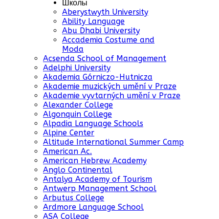
Школы
Aberystwyth University
Ability Language
Abu Dhabi University
Accademia Costume and
Moda
Acsenda School of Management
Adelphi University
Akademia Górniczo-Hutnicza
Akademie muzických umění v Praze
Akademie vyvtarných umění v Praze
Alexander College
Algonquin College
Alpadia Language Schools
Alpine Center
Altitude International Summer Camp
American Ac.
American Hebrew Academy
Anglo Continental
Antalya Academy of Tourism
Antwerp Management School
Arbutus College
Ardmore Language School
ASA College