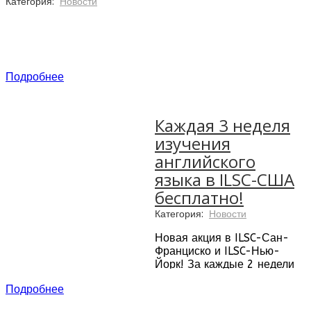
Категория:
Новости
Подробнее
Каждая 3 неделя
изучения
английского
Для регистраций до 31 января 2018 года, дата
языка в ILSC-США
начала 2018 года. Возраст – 16 лет (мы также
бесплатно!
предлагаем летние и зимние языковые лагеря
Категория:
Новости
для 10-17 лет)
Новая акция в ILSC-Сан-
Франциско и ILSC-Нью-
Йорк! За каждые 2 недели
бронирования вы получаете
Подробнее
3 неделю в подарок!