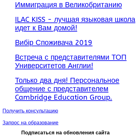
(Канада, Ванкувер) теперь
Иммиграция в Великобританию
предлагает студентам
возможность выбрать
ILAC KISS - лучшая языковая школа
вечерний график занятий,
освободив, тем самым
идет к Вам домой!
время для подработки в
течение дня. Вечерний
Вибір Споживача 2019
график предлагается в
рамках обучения в Канаде
Встреча с представителями ТОП
по следующим программам:
Университетов Англии!
Diploma in Customer
Service (без и со
стажировкой co-op в
Только два дня! Персональное
Канаде)
общение с представителем
Diploma in Business
Cambridge Education Group.
Communication (без и
со стажировкой co-op)
Diploma in
Получить консультацию
International Business
Management (без и со
Запрос на образование
стажировкой co-op)
Подписаться на обновления сайта