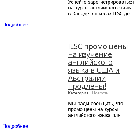
Успейте зарегистрироваться
Канада).
на курсы английского языка
Для тех, кому не нужно
в Канаде в школах ILSC до
проживание, ILSC может
31 октября 2015 года и
Подробнее
предложить дневной
получите 30% скидку на
вариант программы,
обучение.
который включает только
Начать программу можно
обучение и экскурсии либо
ILSC промо цены
будет как в 2015 так и в
только обучение.
на изучение
2016 году.
английского
Стоимость недели
языка в США и
английского языка в
Канаде с учетом скидки от
Австралии
120USD
продлены!
Категория:
Новости
Мы рады сообщить, что
промо цены на курсы
английского языка для
взрослых (16+) в школах в
Подробнее
США (ILSC-Нью-Йорк, и
ILSC -Сан-Франциско) и