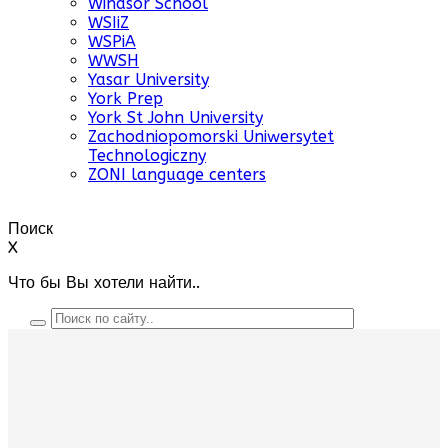
Windsor School
WSIiZ
WSPiA
WWSH
Yasar University
York Prep
York St John University
Zachodniopomorski Uniwersytet
Technologiczny
ZONI language centers
Поиск
X
Что бы Вы хотели найти..