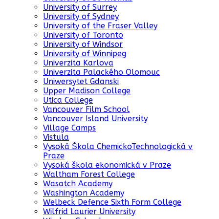
University of Surrey
University of Sydney
University of the Fraser Valley
University of Toronto
University of Windsor
University of Winnipeg
Univerzita Karlova
Univerzita Palackého Olomouc
Uniwersytet Gdanski
Upper Madison College
Utica College
Vancouver Film School
Vancouver Island University
Village Camps
Vistula
Vysoká Škola ChemickoTechnologická v
Praze
Vysoká škola ekonomická v Praze
Waltham Forest College
Wasatch Academy
Washington Academy
Welbeck Defence Sixth Form College
Wilfrid Laurier University