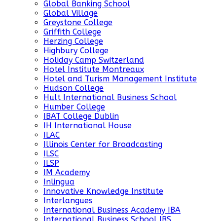
Global Banking School
Global Village
Greystone College
Griffith College
Herzing College
Highbury College
Holiday Camp Switzerland
Hotel Institute Montreaux
Hotel and Turism Management Institute
Hudson College
Hult International Business School
Humber College
IBAT College Dublin
IH International House
ILAC
Illinois Center for Broadcasting
ILSC
ILSP
IM Academy
Inlingua
Innovative Knowledge Institute
Interlangues
International Business Academy IBA
International Business School IBS