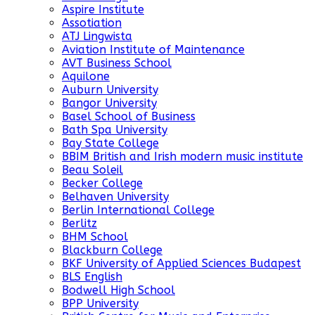
Aspire Institute
Assotiation
ATJ Lingwista
Aviation Institute of Maintenance
AVT Business School
Aquilone
Auburn University
Bangor University
Basel School of Business
Bath Spa University
Bay State College
BBIM British and Irish modern music institute
Beau Soleil
Becker College
Belhaven University
Berlin International College
Berlitz
BHM School
Blackburn College
BKF University of Applied Sciences Budapest
BLS English
Bodwell High School
BPP University