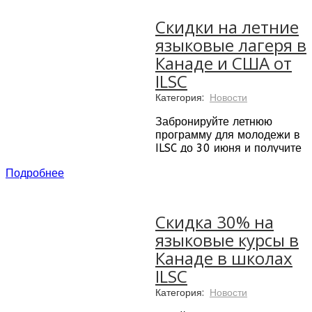
Условия акции:
Регистрация до 31 октября
Скидки на летние
2016 года с датой начала
языковые лагеря в
до 31 марта 2017 года.
Канаде и США от
ILSC
Категория:
Новости
Забронируйте летнюю
программу для молодежи в
ILSC до 30 июня и получите
скидку до 10%!
Подробнее
Программа для молодежи -
это летний языковой лагерь
для учащихся в возрасте
Скидка 30% на
10-17 лет, который
языковые курсы в
проходит на базе языковой
школы ILSC в Ванкувере,
Канаде в школах
Торонто, Монреале и Сан-
ILSC
Франциско, а также на базе
Университета Британской
Категория:
Новости
Колумбии (Ванкувер,