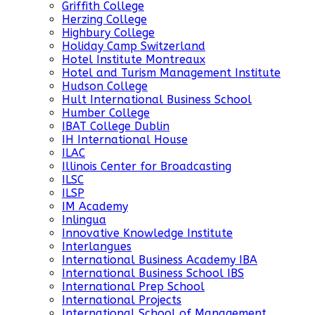
Griffith College
Herzing College
Highbury College
Holiday Camp Switzerland
Hotel Institute Montreaux
Hotel and Turism Management Institute
Hudson College
Hult International Business School
Humber College
IBAT College Dublin
IH International House
ILAC
Illinois Center for Broadcasting
ILSC
ILSP
IM Academy
Inlingua
Innovative Knowledge Institute
Interlangues
International Business Academy IBA
International Business School IBS
International Prep School
International Projects
International School of Management