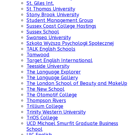
St. Giles Int.
St Thomas University
Stony Brook University
Student Management Group
Sussex Coast College Hastings
Sussex School
Swansea University
Szkoła Wyższa Psychologii Społecznej
TALK English Schools
Tamwood
Target English International
Teesside University
The Language Explorer
The Language Gallery
The London School of Beauty and MakeUp
The New School
The Otomotif College
Thompson Rivers
Trillium College
Trinity Western University
TriOS College
UCD Michael Smurfit Graduate Business
School
UIC English