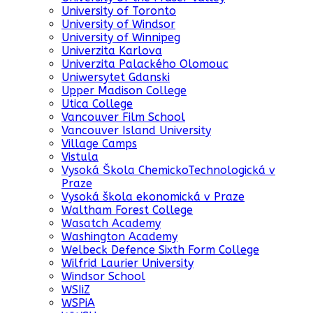
University of Toronto
University of Windsor
University of Winnipeg
Univerzita Karlova
Univerzita Palackého Olomouc
Uniwersytet Gdanski
Upper Madison College
Utica College
Vancouver Film School
Vancouver Island University
Village Camps
Vistula
Vysoká Škola ChemickoTechnologická v
Praze
Vysoká škola ekonomická v Praze
Waltham Forest College
Wasatch Academy
Washington Academy
Welbeck Defence Sixth Form College
Wilfrid Laurier University
Windsor School
WSIiZ
WSPiA