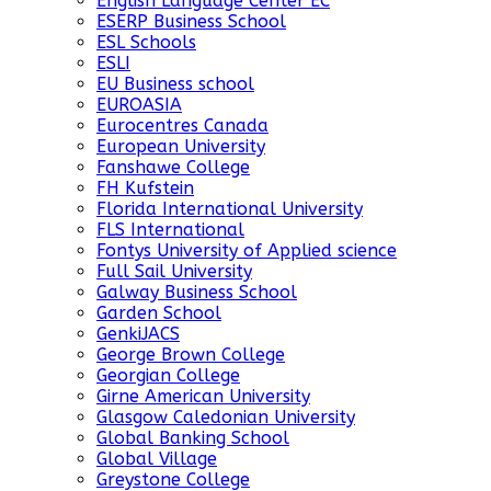
English Language Center EC
ESERP Business School
ESL Schools
ESLI
EU Business school
EUROASIA
Eurocentres Canada
European University
Fanshawe College
FH Kufstein
Florida International University
FLS International
Fontys University of Applied science
Full Sail University
Galway Business School
Garden School
GenkiJACS
George Brown College
Georgian College
Girne American University
Glasgow Caledonian University
Global Banking School
Global Village
Greystone College