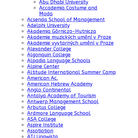
Abu Dhabi University
Accademia Costume and
Moda
Acsenda School of Management
Adelphi University
Akademia Górniczo-Hutnicza
Akademie muzických umění v Praze
Akademie vyvtarných umění v Praze
Alexander College
Algonquin College
Alpadia Language Schools
Alpine Center
Altitude International Summer Camp
American Ac.
American Hebrew Academy
Anglo Continental
Antalya Academy of Tourism
Antwerp Management School
Arbutus College
Ardmore Language School
ASA College
Aspire Institute
Assotiation
ATJ Lingwista