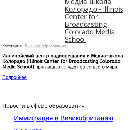
Медиа-школа
Колорадо - Illinois
Center for
Broadcasting
Colorado Media
School
Категория:
Высшее образование
Иллинойский центр радиовещания и Медиа-школа
Колорадо (Illinois Center for Broadcasting Colorado
Media School)
приглашают студентов со всего мира.
В течение более 25 лет школы обучают студентов ряду
Подробнее
навыков, применимых в сфере теле-радиовещания,
используя полностью оснащенные радио- аудио- и
видеостудии. Дисциплины в сфере управления веб-
контентом готовят студентов к руководящим ролям в
Новости в сфере образования
продвижении электронных аудио и видеозаписей.
Иммиграция в Великобританию