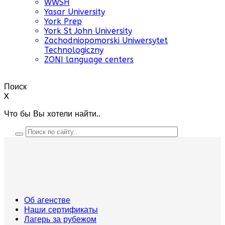
WWSH
Yasar University
York Prep
York St John University
Zachodniopomorski Uniwersytet
Technologiczny
ZONI language centers
Поиск
X
Что бы Вы хотели найти..
Об агенстве
Наши сертификаты
Лагерь за рубежом