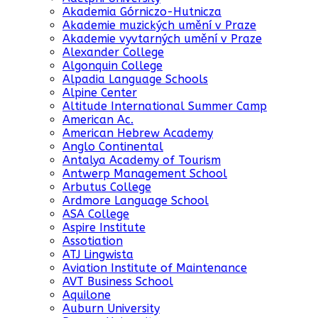
Akademia Górniczo-Hutnicza
Akademie muzických umění v Praze
Akademie vyvtarných umění v Praze
Alexander College
Algonquin College
Alpadia Language Schools
Alpine Center
Altitude International Summer Camp
American Ac.
American Hebrew Academy
Anglo Continental
Antalya Academy of Tourism
Antwerp Management School
Arbutus College
Ardmore Language School
ASA College
Aspire Institute
Assotiation
ATJ Lingwista
Aviation Institute of Maintenance
AVT Business School
Aquilone
Auburn University