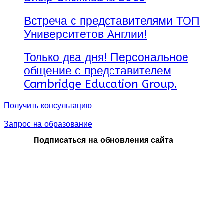
поддержки студентов
Академическое
Встреча с представителями ТОП
лидерство с опытными
Университетов Англии!
и
высококвалифицирова
преподавателями
Только два дня! Персональное
Предпринимательский
общение с представителем
дух
Cambridge Education Group.
Получить консультацию
Запрос на образование
Подписаться на обновления сайта