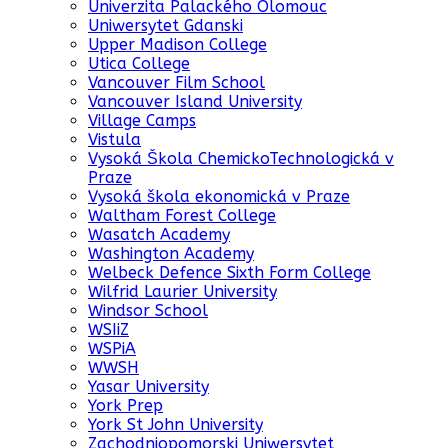
Univerzita Palackého Olomouc
Uniwersytet Gdanski
Upper Madison College
Utica College
Vancouver Film School
Vancouver Island University
Village Camps
Vistula
Vysoká Škola ChemickoTechnologická v
Praze
Vysoká škola ekonomická v Praze
Waltham Forest College
Wasatch Academy
Washington Academy
Welbeck Defence Sixth Form College
Wilfrid Laurier University
Windsor School
WSIiZ
WSPiA
WWSH
Yasar University
York Prep
York St John University
Zachodniopomorski Uniwersytet