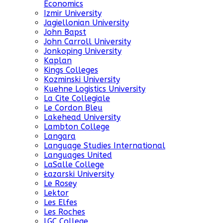
Economics
Izmir University
Jagiellonian University
John Bapst
John Carroll University
Jonkoping University
Kaplan
Kings Colleges
Kozminski University
Kuehne Logistics University
La Cite Collegiale
Le Cordon Bleu
Lakehead University
Lambton College
Langara
Language Studies International
Languages United
LaSalle College
Łazarski University
Le Rosey
Lektor
Les Elfes
Les Roches
LGC College