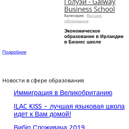
Голуэй - Galway
Business School
Категория:
Высшее
образование
Экономическое
образование в Ирландии
в Бизнес школе
Голуэй Galway Business
Подробнее
School
в Ирландии - это:
Инновационный набор
программ,
ориентированных на
Новости в сфере образования
рынок труда
Индивидуальный
выбор модулей -
Иммиграция в Великобританию
получение
квалификации в
ILAC KISS - лучшая языковая школа
удобном для Вас
темпе
идет к Вам домой!
Располагающая
учебная атмосфера
Вибір Споживача 2019
Высокий уровень