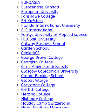
EUROASIA
Eurocentres Canada
European University
Fanshawe College
FH Kufstein
Florida International University
FLS International
Fontys University of Applied science
Full Sail University
Galway Business School
Garden School
GenkiJACS
George Brown College
Georgian College
Girne American University
Glasgow Caledonian University
Global Banking School
Global Village
Greystone College
Griffith College
Herzing College
Highbury College
Holiday Camp Switzerland
Hotel Institute Montreaux