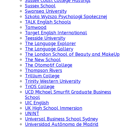
Sussex Coast College Hastings
Sussex School
Swansea University
Szkoła Wyższa Psychologii Społecznej
TALK English Schools
Tamwood
Target English International
Teesside University
The Language Explorer
The Language Gallery
The London School of Beauty and MakeUp
The New School
The Otomotif College
Thompson Rivers
Trillium College
Trinity Western University
TriOS College
UCD Michael Smurfit Graduate Business
School
UIC English
UK High School Immersion
UNINT
Universal Business School Sydney
Universidad Autónoma de Madrid