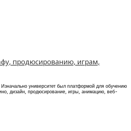
графу, продюсированию, играм,
я. Изначально университет был платформой для обучению
ино, дизайн, продюсирование, игры, анимацию, веб-
трии развлечений. Имеет репутацию как одного из
подход к образованию, и современные программы
МИ и искусства, поощряя студентов к обучению и