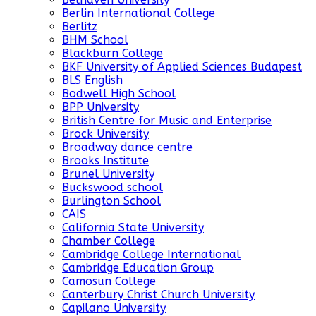
Berlin International College
Berlitz
BHM School
Blackburn College
BKF University of Applied Sciences Budapest
BLS English
Bodwell High School
BPP University
British Centre for Music and Enterprise
Brock University
Broadway dance centre
Brooks Institute
Brunel University
Buckswood school
Burlington School
CAIS
California State University
Chamber College
Cambridge College International
Cambridge Education Group
Camosun College
Canterbury Christ Church University
Capilano University