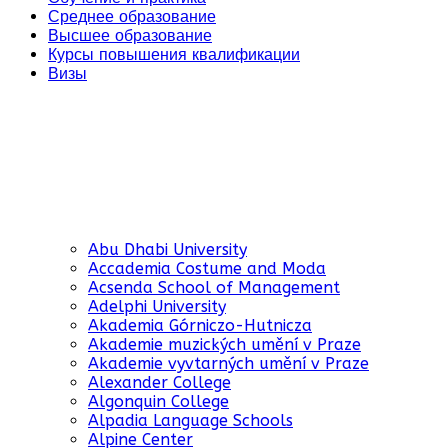
Среднее образование
Высшее образование
Курсы повышения квалификации
Визы
Abu Dhabi University
Accademia Costume and Moda
Acsenda School of Management
Adelphi University
Akademia Górniczo-Hutnicza
Akademie muzických umění v Praze
Akademie vyvtarných umění v Praze
Alexander College
Algonquin College
Alpadia Language Schools
Alpine Center