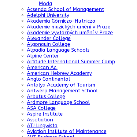
Moda
Acsenda School of Management
Adelphi University
Akademia Górniczo-Hutnicza
Akademie muzických umění v Praze
Akademie vyvtarných umění v Praze
Alexander College
Algonquin College
Alpadia Language Schools
Alpine Center
Altitude International Summer Camp
American Ac.
American Hebrew Academy
Anglo Continental
Antalya Academy of Tourism
Antwerp Management School
Arbutus College
Ardmore Language School
ASA College
Aspire Institute
Assotiation
ATJ Lingwista
Aviation Institute of Maintenance