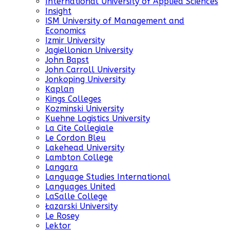
International University of Applied Sciences
Insight
ISM University of Management and
Economics
Izmir University
Jagiellonian University
John Bapst
John Carroll University
Jonkoping University
Kaplan
Kings Colleges
Kozminski University
Kuehne Logistics University
La Cite Collegiale
Le Cordon Bleu
Lakehead University
Lambton College
Langara
Language Studies International
Languages United
LaSalle College
Łazarski University
Le Rosey
Lektor