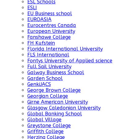
ESL Schools
ESLI
EU Business school
EUROASIA
Eurocentres Canada
European University
Fanshawe College
FH Kufstein
Florida International University
FLS International
Fontys University of Applied science
Full Sail University
Galway Business School
Garden School
GenkiJACS
George Brown College
Georgian College
Girne American University
Glasgow Caledonian University
Global Banking School
Global Village
Greystone College
Griffith College
Herzing College