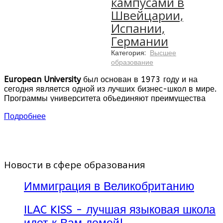
кампусами в
Швейцарии,
Испании,
Германии
Категория:
Высшее
образование
European University
был основан в 1973 году и на
сегодня является одной из лучших бизнес-школ в мире.
Программы университета объединяют преимущества
американской и европейской систем обучения, что дает
Подробнее
Вам уникальную возможность получения
международного образования.
Основные кампусы расположены в Швейцарии (Женева
и Монтрё), Испании (Барселона) и Германии (Мюнхен).
Новости в сфере образования
Во всех кампусах существует единая система обучения,
преподавание ведется на английском языке, что дает
Вам возможность каждый семестр учиться в новой
Иммиграция в Великобританию
стране.
ILAC KISS - лучшая языковая школа