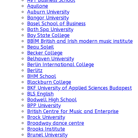
AVT Business School
Aquilone
Auburn University
Bangor University
Basel School of Business
Bath Spa University
Bay State College
BBIM British and Irish modern music institute
Beau Soleil
Becker College
Belhaven University
Berlin International College
Berlitz
BHM School
Blackburn College
BKF University of Applied Sciences Budapest
BLS English
Bodwell High School
BPP University
British Centre for Music and Enterprise
Brock University
Broadway dance centre
Brooks Institute
Brunel University