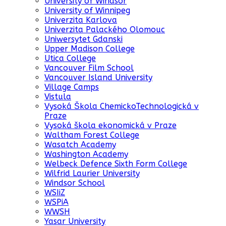
University of Windsor
University of Winnipeg
Univerzita Karlova
Univerzita Palackého Olomouc
Uniwersytet Gdanski
Upper Madison College
Utica College
Vancouver Film School
Vancouver Island University
Village Camps
Vistula
Vysoká Škola ChemickoTechnologická v
Praze
Vysoká škola ekonomická v Praze
Waltham Forest College
Wasatch Academy
Washington Academy
Welbeck Defence Sixth Form College
Wilfrid Laurier University
Windsor School
WSIiZ
WSPiA
WWSH
Yasar University