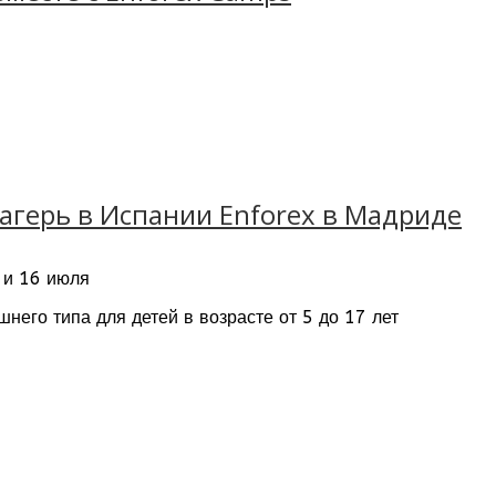
 в 5 минутах ходьбы от старинного испанского квар
ассу возможностей исследовать город. Это отличный
 периметру.
агерь в Испании Enforex в Мадриде
, и 16 июля
а международная сеть
Enforex Camps
приглашает при
е в частной школе-пансионе Унамуно, расположенно
него типа для детей в возрасте от 5 до 17 лет
адостная атмосфера – каникулы в Малаге пройдут в
овек