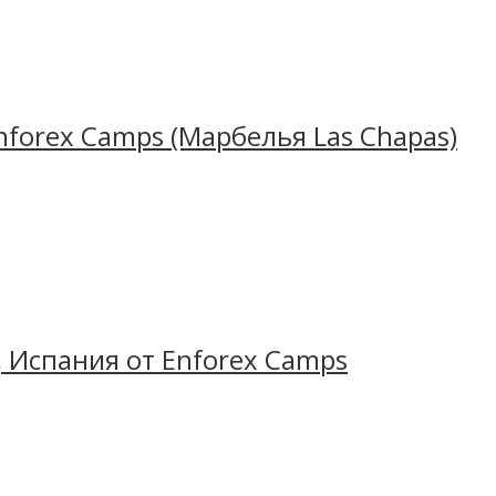
ний лагерь находится в известной престижной межд
nforex Camps (Марбелья Las Chapas)
в живописном студгородке недалеко от центра город
селой и энергичной молодежи. Жизнерадостная атмо
 каникулы будут потрясающими!
 Испания от Enforex Camps
рритории частного испанского колледжа Colegio Albo
лощадок и полей, просторные и светлые классы, а т