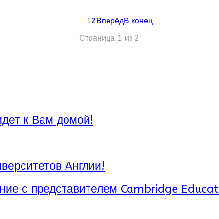
1
2
Вперёд
В конец
Страница 1 из 2
идет к Вам домой!
верситетов Англии!
ние с представителем Cambridge Educat