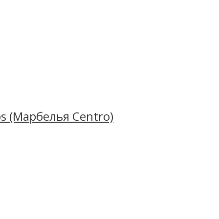
 и масса впечатлений. Город издавна известен как
ленном студенческом городке и окруженный
ений. Студенты возвращаются сюда снова и снова
s (Марбелья Centro)
знакомство с новой культурой и языком!