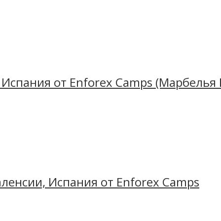
в городе полном студентов? Летний лагерь в Саламан
 из древнейших европейских университетов Centro U
рхитектура, старинные парки, интересные экскурси
Испания от Enforex Camps (Марбелья El
никулы в солнечную столицу Испании. Мульти-нацио
а базе Университета Франциско де Витория – прест
аленсии, Испания от Enforex Camps
елья Elviria от
Enforex Camps
предлагает языковые 