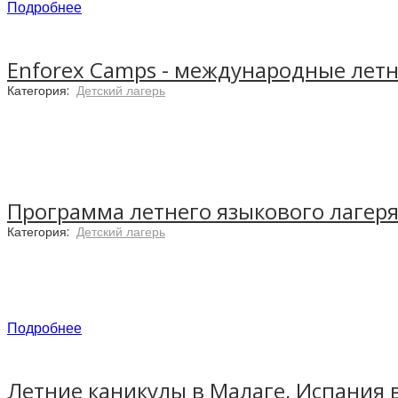
Подробнее
Enforex Camps - международные летн
Категория:
Детский лагерь
Барселона – это великолепие средиземноморских пл
испанский центр моды, искусств т гастрономии. Р
большим парком, языковой лагерь от сети
Enforex
за летним отдыхом, новыми друзьями и потрясающ
Программа летнего языкового лагеря
Категория:
Детский лагерь
Международные летние лагеря Enforex Camps – это друже
Подробнее
Летние каникулы в Малаге, Испания в