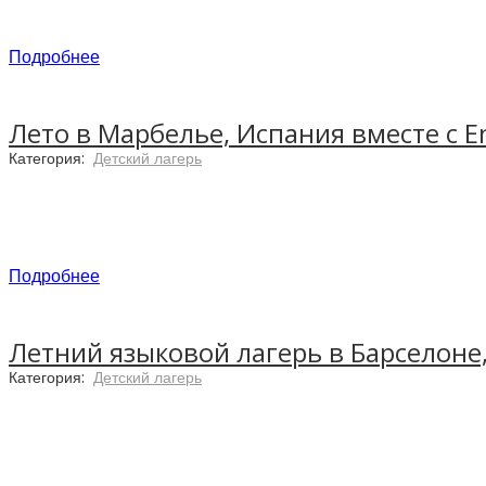
различные игровые и спортивные мероприятия. Лет
центра города.
Подробнее
Лето в Марбелье, Испания вместе с E
Категория:
Детский лагерь
Лагерь в Валенсии от
Enforex Camps
расположился 
замечательное место для летнего отдыха среди ве
вкусная паэлья и множество водных развлечений –
Подробнее
Летний языковой лагерь в Барселоне,
Категория:
Детский лагерь
Летний лагерь сети
Enforex Camps
находится на те
насаждения и парки, огромный выбор спортивных п
ждет студентов в летнем лагере в Las Chapas.