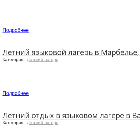
Где лучше всего изучать язык и культуру, как не 
наследием ЮНЕСКО, находится на территории одного
языковые курсы, но и потрясающая средневековая а
Подробнее
Летний языковой лагерь в Марбелье, 
Категория:
Детский лагерь
Enforex Camps
приглашают всех школьников на ка
равнодушным никого! Программа лагеря проходит н
кампусами и большой зеленой территорией.
Подробнее
Летний отдых в языковом лагере в В
Категория:
Детский лагерь
Идеальное место для деток помладше, лагерь Марб