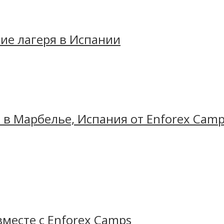
ие лагеря в Испании
яжей, яркое солнце, невероятная архитектура Гауди
асположенный недалеко от центра Барселоны в ожив
 Camps
является одним из самых популярных направл
им опытом интернационального общения.
 в Марбелье, Испания от Enforex Camp
ская атмосфера, незабываемый впечатления, и, конечно, 
месте с Enforex Camps