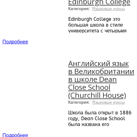
Edinburgh College
Категория:
Языковые курсы
Edinburgh College это
большая школа в стиле
университета с четырьмя
большими кампусами.
Подробнее
Студенты расологаются в
Milton Road,
расположенном в восточной
части Эдинбурга. Это
Английский язык
большой кампус с хорошо
в Великобритании
оборудованными
в школе Dean
аудиториями, с
современными условиями
Close School
для отдыха. Школа
(Churchill House)
находится всего в
нескольких минутах ходьбы
Категория:
Языковые курсы
от центра Эдинбурга, где
студенты будут исследовать
Школа была открыт в 1886
музеи города как часть
году, Dean Close School
эксклюзивной и совершенно
была названа его
бесплатной экскурсионной
учредителями после
Подробнее
программы.
преподобного Фрэнсиса