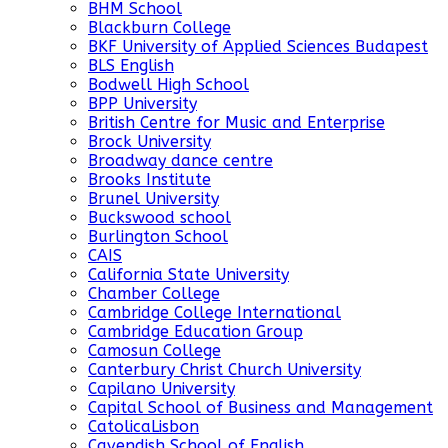
BHM School
Blackburn College
BKF University of Applied Sciences Budapest
BLS English
Bodwell High School
BPP University
British Centre for Music and Enterprise
Brock University
Broadway dance centre
Brooks Institute
Brunel University
Buckswood school
Burlington School
CAIS
California State University
Chamber College
Cambridge College International
Cambridge Education Group
Camosun College
Canterbury Christ Church University
Capilano University
Capital School of Business and Management
CatolicaLisbon
Cavendish School of English