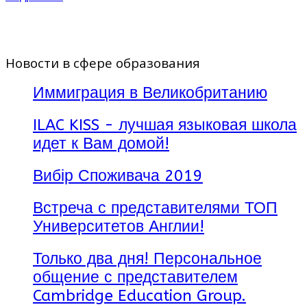
Клоуз, бывшего ректора
Колледж расположен в
Cheltenham. Школа
жилом центре Эдинбурга,
находится на ее прежнем
всего в 7 минутах езды от
месте на окраине
Принсес-стрит,
Новости в сфере образования
Cheltenham, на 50 акрах
Эдинбургского замока и
красивой местности. Это
двореца Холируд. Эдинбург
одна из самых старых школ
Иммиграция в Великобританию
является фантастическим
в Англии со старинной
местом где есть на что
архитектурой.
ILAC KISS - лучшая языковая школа
посмотреть и чем заняться.
Это также идеальное место,
идет к Вам домой!
чтобы исследовать
остальную часть
Вибір Споживача 2019
Шотландии.
Встреча с представителями ТОП
Университетов Англии!
Только два дня! Персональное
общение с представителем
Cambridge Education Group.