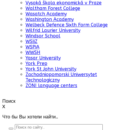
Vysoká škola ekonomická v Praze
Waltham Forest College
Wasatch Academy
Washington Academy
Welbeck Defence Sixth Form College
Wilfrid Laurier University
Windsor School
WSIiZ
WSPiA
WWSH
Yasar University
York Prep
York St John University
Zachodniopomorski Uniwersytet
Technologiczny
ZONI language centers
Поиск
X
Что бы Вы хотели найти..