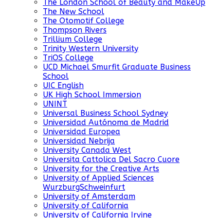
The London School of Beauty and MakeUp
The New School
The Otomotif College
Thompson Rivers
Trillium College
Trinity Western University
TriOS College
UCD Michael Smurfit Graduate Business
School
UIC English
UK High School Immersion
UNINT
Universal Business School Sydney
Universidad Autónoma de Madrid
Universidad Europea
Universidad Nebrija
University Canada West
Universita Cattolica Del Sacro Cuore
University for the Creative Arts
University of Applied Sciences
WurzburgSchweinfurt
University of Amsterdam
University of California
University of California Irvine