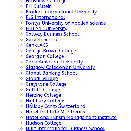
Fanshawe College
FH Kufstein
Florida International University
FLS International
Fontys University of Applied science
Full Sail University
Galway Business School
Garden School
GenkiJACS
George Brown College
Georgian College
Girne American University
Glasgow Caledonian University
Global Banking School
Global Village
Greystone College
Griffith College
Herzing College
Highbury College
Holiday Camp Switzerland
Hotel Institute Montreaux
Hotel and Turism Management Institute
Hudson College
Hult International Business School