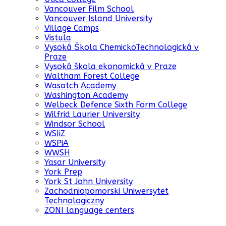
Vancouver Film School
Vancouver Island University
Village Camps
Vistula
Vysoká Škola ChemickoTechnologická v
Praze
Vysoká škola ekonomická v Praze
Waltham Forest College
Wasatch Academy
Washington Academy
Welbeck Defence Sixth Form College
Wilfrid Laurier University
Windsor School
WSIiZ
WSPiA
WWSH
Yasar University
York Prep
York St John University
Zachodniopomorski Uniwersytet
Technologiczny
ZONI language centers