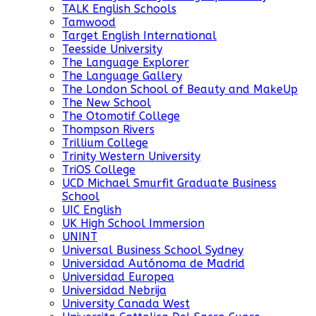
TALK English Schools
Tamwood
Target English International
Teesside University
The Language Explorer
The Language Gallery
The London School of Beauty and MakeUp
The New School
The Otomotif College
Thompson Rivers
Trillium College
Trinity Western University
TriOS College
UCD Michael Smurfit Graduate Business
School
UIC English
UK High School Immersion
UNINT
Universal Business School Sydney
Universidad Autónoma de Madrid
Universidad Europea
Universidad Nebrija
University Canada West