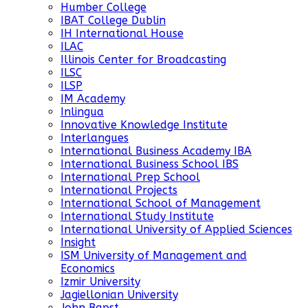
Humber College
IBAT College Dublin
IH International House
ILAC
Illinois Center for Broadcasting
ILSC
ILSP
IM Academy
Inlingua
Innovative Knowledge Institute
Interlangues
International Business Academy IBA
International Business School IBS
International Prep School
International Projects
International School of Management
International Study Institute
International University of Applied Sciences
Insight
ISM University of Management and
Economics
Izmir University
Jagiellonian University
John Bapst