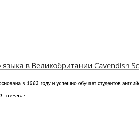
языка в Великобритании Cavendish Sch
 основана в 1983 году и успешно обучает студентов англи
й школы:
т (южное побережье Англии) в 5 минутах от центра город