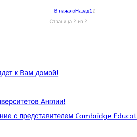
В начало
Назад
1
2
Страница 2 из 2
идет к Вам домой!
верситетов Англии!
ние с представителем Cambridge Educat