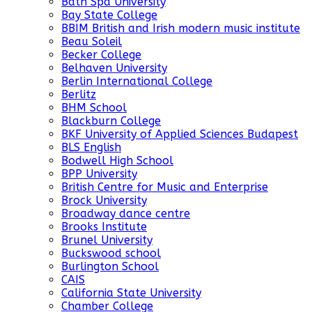
Bath Spa University
Bay State College
BBIM British and Irish modern music institute
Beau Soleil
Becker College
Belhaven University
Berlin International College
Berlitz
BHM School
Blackburn College
BKF University of Applied Sciences Budapest
BLS English
Bodwell High School
BPP University
British Centre for Music and Enterprise
Brock University
Broadway dance centre
Brooks Institute
Brunel University
Buckswood school
Burlington School
CAIS
California State University
Chamber College