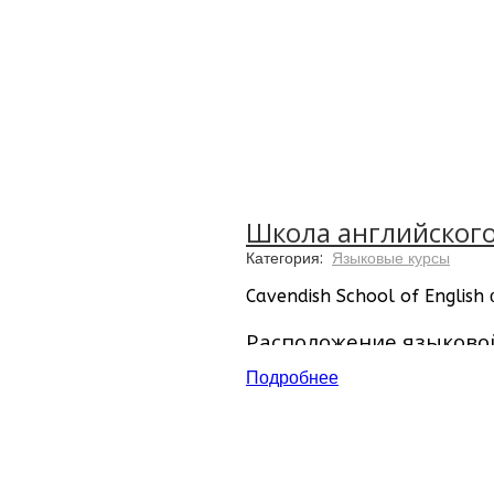
Школа английского 
Категория:
Языковые курсы
Cavendish School of English
Расположение языково
Подробнее
Великобритания, Борнму
Мальта