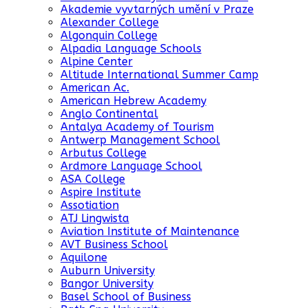
Akademie vyvtarných umění v Praze
Alexander College
Algonquin College
Alpadia Language Schools
Alpine Center
Altitude International Summer Camp
American Ac.
American Hebrew Academy
Anglo Continental
Antalya Academy of Tourism
Antwerp Management School
Arbutus College
Ardmore Language School
ASA College
Aspire Institute
Assotiation
ATJ Lingwista
Aviation Institute of Maintenance
AVT Business School
Aquilone
Auburn University
Bangor University
Basel School of Business